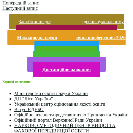
Попередній запис
Наступний запис
Запобігання домашньому та гендерно-зумовленому
насильству
Безпека життєдіяльності і охорона праці
Міжнародна науково-практична конференція 2026
року
Публічна інформація
Прийом у 2025 році
Електронна бібліотека
Конкурси та олімпіади 2024
Дистанційне навчання
Корисні посилання
Міністерство освіти і науки України
ДП "Ліси України"
Український центр оцінювання якості освіти
Вступ ЄДЕБО
Офіційне інтернет-представництво Президента України
Офіційний портал Верховної Ради України
НАУКОВО-МЕТОДИЧНИЙ ЦЕНТР ВИЩОЇ ТА
ФАХОВОЇ ПЕРЕДВИЩОЇ ОСВІТИ