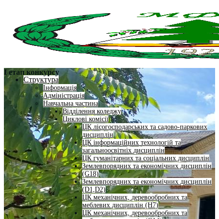
І етап конкурсу
Структура
Інформація
Адміністрація
Навчальна частина
Відділення коледжу
Циклові комісії
ЦК лісогосподарських та садово-паркових
дисциплін
ЦК інформаційних технологій та
загальноосвітніх дисциплін
ЦК гуманітарних та соціальних дисциплін
Землевпорядних та економічних дисциплін
(G18)
Землевпорядних та економічних дисциплін
(D1,D2)
ЦК механічних, деревообробних та
меблевих дисциплін (H7)
ЦК механічних, деревообробних та