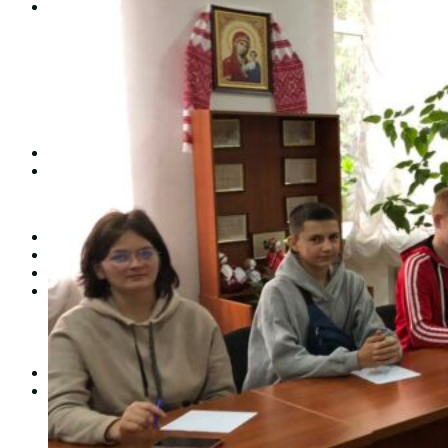
Студентам
Денна форма навчання
Заочна форма навчання
Студентська рада
Документація. Карантин
Документація. Воєнний стан
Центр кар’єри та працевлаштування
Центр дуальної освіти
Неформальна та інформальна освіта
Вступникам
Міжнародне співробітництво
Міжнародне співробітництво для викладачів
Міжнародне співробітництво для студентів
Угоди та договори
Вісник
Контакти
Публічність
Кваліфікаційний центр МФК
Нормативно-правова база
Форма заяви здобувача
Перелік професій
Професійні стандарти
Майстри сервісних центрів
Про формальну, неформальну та інформальну освіту