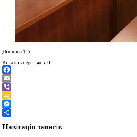
Донцова Т.А.
Кількість переглядів:
0
Facebook
Email
Viber
Google
Classroom
Messenger
Поділитися
Навігація записів