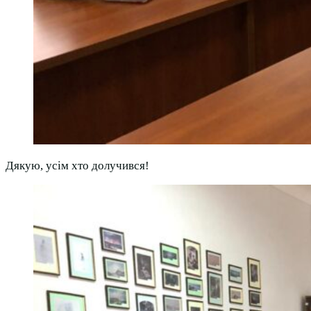
Дякую, усім хто долучився!