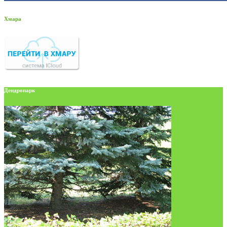
Хмара
Дендропарк