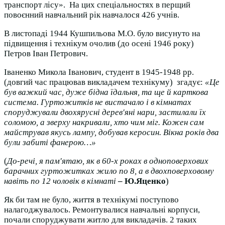
транспорт лісу». На цих спеціальностях в перщий
повоєнний навчальний рік навчалося 426 учнів.
В листопаді 1944 Кушпильова М.О. було висунуто на
підвищення і технікум очолив (до осені 1946 року)
Петров Іван Петрович.
Іваненко Микола Іванович, студент в 1945-1948 рр.
(довгий час працював викладачем технікуму) згадує:
«Це
був важкий час, дуже бідна їдальня, та ще й карткова
система. Гуртожитків не вистачало і в кімнатах
споруджували двохярусні дерев′яні нари, застилали їх
соломою, а зверху накривали, хто чим міг. Кожен сам
майстрував якусь лампу, добував керосин. Вікна років два
були забиті фанерою…»
(
До-речі, я пам′ятаю, як в 60-х роках в одноповерхових
барачних гуртожитках жило по 8, а в двохповерховому
навіть по 12 чоловік в кімнаті
– Ю.Яценко
)
Як би там не було, життя в технікумі поступово
налагоджувалось. Ремонтувалися навчальні корпуси,
почали споруджувати житло для викладачів. 2 таких