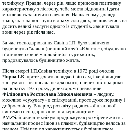
технікуму. Правда, через рік, якщо приносив позитивну
характеристику з лісгоспу, тебе могли відновити і дати
можливість закінчити навчання. На власному досвіді
знаю, як з нашої групи відрахували двох, не дивлячись на
досить великі заслуги одного із студентів. Закінчували
вони через рік після нас.
За час господарювання Савіна І.П. було закінчено
будівництво їдальні (нинішній клуб «Юність»), збудовано
п’ятиповерховий «чоловічий» гуртожиток,
продовжувалось будівництво житла.
Після смерті І.П.Савіна технікум в 1973 році очолив
Чирва І.К.
проте досить швидко і він сам, і керівництво
зрозуміли – ця посада не для нього, і через півтора роки –
на початку 1975 року, директором призначили
Філіповича Ростислава Миколайовича
– людину,
можливо «сухувату» в спілкуванні, проте дуже порядну і
добросовісну. В період розквіту радянської планової
системи господарювання під керівництвом
Р.М.Філіповича технікум продовжував розмірене життя:
навчальний процес ішов за планом, будівництво велось за
планом. Цей період характеризується будівництвом