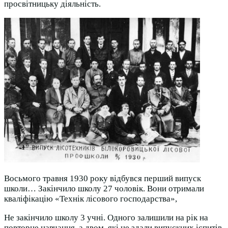
просвітницьку діяльність.
Восьмого травня 1930 року відбувся перший випуск
школи… Закінчило школу 27 чоловік. Вони отримали
кваліфікацію «Технік лісового господарства»,
Не закінчило школу 3 учні. Одного залишили на рік на
повторне навчання, а двом, які не здали випускних іспитів,