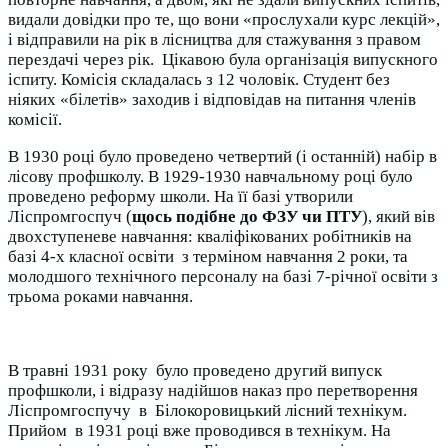
видали довідки про те, що вони «прослухали курс лекцій»,
і відправили на рік в лісництва для стажування з правом
перездачі через рік. Цікавою була організація випускного
іспиту. Комісія складалась з 12 чоловік. Студент без
ніяких «білетів» заходив і відповідав на питання членів
комісії.
В 1930 році було проведено четвертий (і останній) набір в
лісову профшколу. В 1929-1930 навчальному році було
проведено реформу школи. На її базі утворили
Ліспромгоспуч (
щось подібне до ФЗУ чи ПТУ
), який вів
двохступеневе навчання: кваліфікованих робітників на
базі 4-х класної освіти з терміном навчання 2 роки, та
молодшого технічного персоналу на базі 7-річної освіти з
трьома роками навчання.
В травні 1931 року було проведено другий випуск
профшколи, і відразу надійшов наказ про перетворення
Ліспромгоспучу в Білокоровицький лісний технікум.
Прийом в 1931 році вже проводився в технікум. На