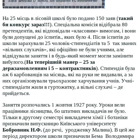
На 25 місць в лісовій школі було подано 150 заяв (
такий
би конкурс зараз!!!
). Спеціальна комісія відібрала 80
претендентів, які відповідали «класовим» вимогам, і вони
були допущені до іспитів., яких було 4. Після іспитів до
школи зарахували 25 чоловік-стипендіатів та 5 так званих
«вільних слухачів», які офіційно не були учнями, але
відвідували заняття і в будь-який момент могли замінити
вибулого.(
На теперішній манер – 25 за
держзамовленням і 5 – контрактників
). Стипендія була
аж 6 карбованців на місяць, які на руки не видавали, а за
них організовували трьохразове харчування учнів. Учні-
стипендіати жили в гуртожитку, а вільні слухачі – де
прийдеться.
Заняття розпочались 1 жовтня 1927 року. Уроки вели
працівники лісництва, бо штатних викладачів не було.
Тільки в другому семестрі викладачем хімії і ботаніки
призначили випускницю Київського університету
Бобровник Н.Ф.
(до речі, уродженку Малина). В цей же
період директором школи призначили Бема Володимира