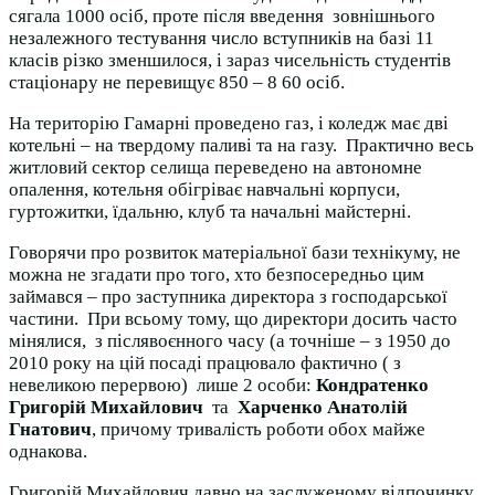
сягала 1000 осіб, проте після введення зовнішнього
незалежного тестування число вступників на базі 11
класів різко зменшилося, і зараз чисельність студентів
стаціонару не перевищує 850 – 8 60 осіб.
На територію Гамарні проведено газ, і коледж має дві
котельні – на твердому паливі та на газу. Практично весь
житловий сектор селища переведено на автономне
опалення, котельня обігріває навчальні корпуси,
гуртожитки, їдальню, клуб та начальні майстерні.
Говорячи про розвиток матеріальної бази технікуму, не
можна не згадати про того, хто безпосередньо цим
займався – про заступника директора з господарської
частини. При всьому тому, що директори досить часто
мінялися, з післявоєнного часу (а точніше – з 1950 до
2010 року на цій посаді працювало фактично ( з
невеликою перервою) лише 2 особи:
Кондратенко
Григорій Михайлович
та
Харченко Анатолій
Гнатович
, причому тривалість роботи обох майже
однакова.
Григорій Михайлович давно на заслуженому відпочинку,