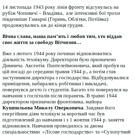
14 листопада 1943 року лінія фронту відсунулась на
рубіж Чоповичі – Владівка, але інтенсивні бої трохи
південніше Гамарні (Горинь, Облітки, Потіївка)
продовжувались аж до кінця грудня.
Вічна слава, наша пам’ять і любов тим, хто віддав
своє життя за свободу Вітчизни…
Вже з лютого 1944 року починає відновлюватись
діяльність технікуму. Директором було призначено
Димнича Аксентія Пантелеймоновича, який пробув на
цій посаді до середини травня 1944 р., а потім став
заступником директора з господарства. Відбудовувалися
приміщення, набирались робітники і викладачі,
повернувся дехто із студентів. Багато хто повернувся на
навчання з госпіталів після поранень. В травні 1944
директором призначили фронтовика, майора
Кушпильова Миколу Оверковича
. Завдяки його
енергійним діям технікум за короткий час був
підготовлений до навчання і з 1 жовтня 1944 р. заняття
відновилися. Навчання проводилось за двома
спеціальностями «Лісове господарство» та «Сухопутний