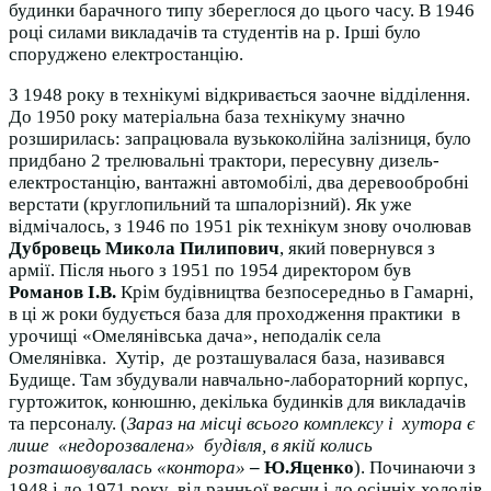
будинки барачного типу збереглося до цього часу. В 1946
році силами викладачів та студентів на р. Ірші було
споруджено електростанцію.
З 1948 року в технікумі відкривається заочне відділення.
До 1950 року матеріальна база технікуму значно
розширилась: запрацювала вузькоколійна залізниця, було
придбано 2 трелювальні трактори, пересувну дизель-
електростанцію, вантажні автомобілі, два деревообробні
верстати (круглопильний та шпалорізний). Як уже
відмічалось, з 1946 по 1951 рік технікум знову очолював
Дубровець Микола Пилипович
, який повернувся з
армії. Після нього з 1951 по 1954 директором був
Романов І.В.
Крім будівництва безпосередньо в Гамарні,
в ці ж роки будується база для проходження практики в
урочищі «Омелянівська дача», неподалік села
Омелянівка. Хутір, де розташувалася база, називався
Будище. Там збудували навчально-лабораторний корпус,
гуртожиток, конюшню, декілька будинків для викладачів
та персоналу. (
Зараз на місці всього комплексу і хутора є
лише «недорозвалена» будівля, в якій колись
розташовувалась «контора»
– Ю.Яценко
). Починаючи з
1948 і до 1971 року від ранньої весни і до осінніх холодів