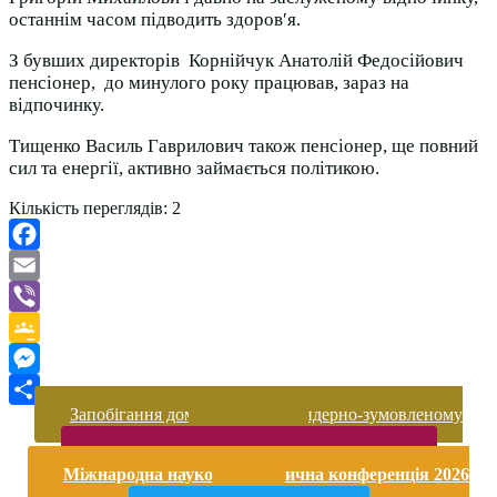
останнім часом підводить здоров′я.
З бувших директорів Корнійчук Анатолій Федосійович
пенсіонер, до минулого року працював, зараз на
відпочинку.
Тищенко Василь Гаврилович також пенсіонер, ще повний
сил та енергії, активно займається політикою.
Кількість переглядів:
2
Facebook
Email
Viber
Google
Classroom
Messenger
Запобігання домашньому та гендерно-зумовленому
Поділитися
насильству
Безпека життєдіяльності і охорона праці
Міжнародна науково-практична конференція 2026
року