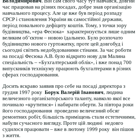
Володимирович
. Він сам свого часу тут навчався, довгий
час працював на різних посадах, добре знав організацію
навчального процесу. Але це вже був період розпаду
СРСР і становлення України як самостійної держави,
період повального дефіциту коштів. Тому, з точки зору
будівництва, «ера Фесюка» характеризується лише одним
великим об’єктом – новою їдальнею. Було розпочато
будівництво нового гуртожитку, проте цей довгобуд і
сьогодні світить недобудованими стінами. За час роботи
на посаді Фесюка А.В. було відкрито нову для Малина
спеціальність – «Бухгалтерський облік», і вже понад 700
випускників технікуму працюють бухгалтерами в різних
сферах господарювання.
Досить яскраво заявив про себе на посаді директора з
грудня 1997 року
Борук Валерій Іванович
, людина
величезного організаторського таланту, навколо якої все
починало «крутитися» і набирати оберти. За півтора роки
його господарювання проведено величезний обсяг
ремонтних робіт, більшість приміщень стали естетичними,
набули сучасного вигляду. Проте цій людині недовго
судилося працювати – вже в лютому 1999 року він пішов
з життя.