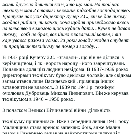
жили дружно ділилися всім, хто що мав. На той час
технікум мав 2 ставки і невелике підсобне господарство.
Врятував нас усіх директор Кучер З.С., він не дав нікому
жодної рибини, чи качки, хоча щодня приїжджало якесь
начальство з вимогою щось кудись дати…Кучер не давав
нікому, собі не брав, все йшло в загальний котел, і він
харчувався разом з усіма. За роки голоду жоден студент
чи працівник технікуму не помер з голоду…
В 1937 році Кучеру З.С. «згадали», що він не ділився з
керівництвом, і як «ворога народу» його заарештували.
Подальша доля цієї людини невідома. В 1937-1939 роках
директорами технікуму було декілька чоловік, але свідкам
запам’ятався лише Василевський , прізвища інших
встановити не вдалося.. З 1939 по 1941 р. технікум
очолював Дубровець Микола Пилипович. Він же керував
технікумом в 1946 – 1950 роках.
З початком Великої Вітчизняної війни діяльність
технікуму припинилась. Вже з середини липня 1941 року
Малинщина стала ареною запеклих боїв, адже Малин
разом з Гамарнею лежав на найкоротшому шляху від