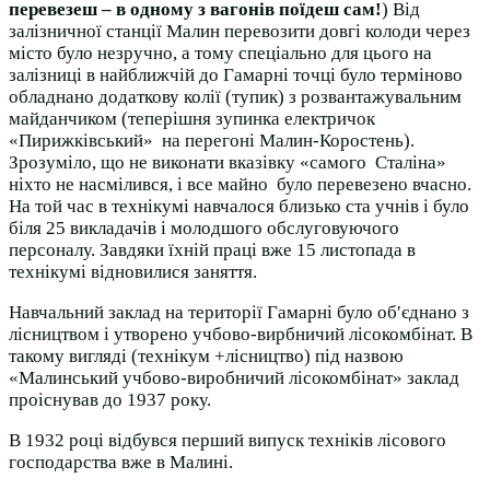
перевезеш – в одному з вагонів поїдеш сам!
) Від
залізничної станції Малин перевозити довгі колоди через
місто було незручно, а тому спеціально для цього на
залізниці в найближчій до Гамарні точці було терміново
обладнано додаткову колії (тупик) з розвантажувальним
майданчиком (теперішня зупинка електричок
«Пирижківський» на перегоні Малин-Коростень).
Зрозуміло, що не виконати вказівку «самого Сталіна»
ніхто не насмілився, і все майно було перевезено вчасно.
На той час в технікумі навчалося близько ста учнів і було
біля 25 викладачів і молодшого обслуговуючого
персоналу. Завдяки їхній праці вже 15 листопада в
технікумі відновилися заняття.
Навчальний заклад на території Гамарні було об′єднано з
лісництвом і утворено учбово-вирбничий лісокомбінат. В
такому вигляді (технікум +лісництво) під назвою
«Малинський учбово-виробничий лісокомбінат» заклад
проіснував до 1937 року.
В 1932 році відбувся перший випуск техніків лісового
господарства вже в Малині.