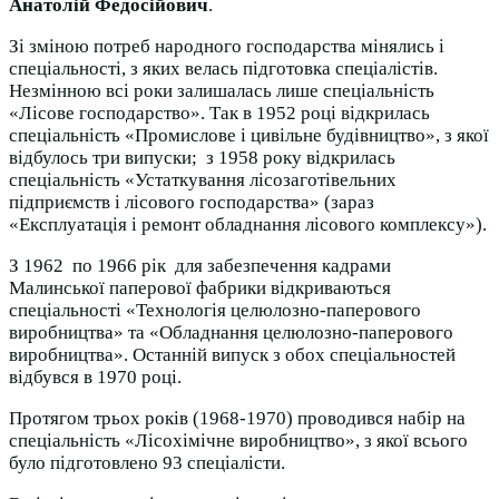
Анатолій Федосійович
.
Зі зміною потреб народного господарства мінялись і
спеціальності, з яких велась підготовка спеціалістів.
Незмінною всі роки залишалась лише спеціальність
«Лісове господарство». Так в 1952 році відкрилась
спеціальність «Промислове і цивільне будівництво», з якої
відбулось три випуски; з 1958 року відкрилась
спеціальність «Устаткування лісозаготівельних
підприємств і лісового господарства» (зараз
«Експлуатація і ремонт обладнання лісового комплексу»).
З 1962 по 1966 рік для забезпечення кадрами
Малинської паперової фабрики відкриваються
спеціальності «Технологія целюлозно-паперового
виробництва» та «Обладнання целюлозно-паперового
виробництва». Останній випуск з обох спеціальностей
відбувся в 1970 році.
Протягом трьох років (1968-1970) проводився набір на
спеціальність «Лісохімічне виробництво», з якої всього
було підготовлено 93 спеціалісти.