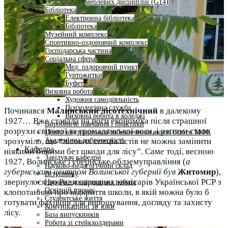
меблевих дисциплін (G14)
Бібліотека
Електронна бібліотека
Бібліотека
Музейний комплекс
Спортивно-оздоровчий комплекс
Господарська частина
Соціальна сфера
Мед. оздоровчий пункт
Гуртожитки
Буфет
Виховна робота
Художня самодіяльність
Психологічна служба
Починався
Малинський лісотехнічний
в далекому
Виховна робота в коледжі
1927… Вже ставала на ноги економіка після страшної
Виробниче навчання і практики
розрухи світової та громадянської воєн, і раптом стало
Центр внутрішнього забезпечення якості освіти МФК
Академічна доброчесність
зрозуміло, що “лісових спеціалістів не можна замінити
Кафедра
ніякими іншими без шкоди для лісу”. Саме тоді, весною
Завідувач кафедри
1927, Волинське губернське облземуправління (
а
Науково-педагогічний склад
губернським центром Волинської губернії був
Житомир
),
Вступнику
звернулося до Ради народних комісарів Української РСР з
Науково-дослідницька робота
Освітній процес
клопотанням про відкриття школи, в якій можна було б
Студентське життя
готувати фахівців для вирощування, догляду та захисту
Комунікаційні зв’язки
лісу.
База випускників
Робота зі стейкхолдерами