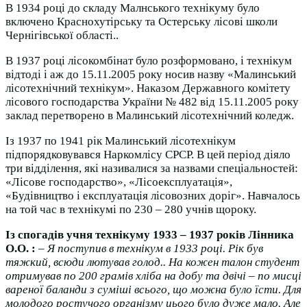
В 1934 році до складу Малнського технікуму було
включено Краснохутірську та Остерську лісові школи
Чернігівської області..
В 1937 році лісокомбінат було розформовано, і технікум
відтоді і аж до 15.11.2005 року носив назву «Малинський
лісотехнічний технікум». Наказом Державного комітету
лісового господарства України № 482 від 15.11.2005 року
заклад перетворено в Малинський лісотехнічний коледж.
Із 1937 по 1941 рік Малинський лісотехнікум
підпорядковувався Наркомлісу СРСР. В цей період діяло
три відділення, які називалися за назвами спеціальностей:
«Лісове господарство», «Лісоексплуатація»,
«Будівництво і експлуатація лісовозних доріг». Навчалось
на той час в технікумі по 230 – 280 учнів щороку.
Із спогадів учня технікуму 1933 – 1937 років Лінника
О.О. :
– Я поступив в технікум в 1933 році. Рік був
тяжкий, всюди лютував голод.. На кожен талон студент
отримував по 200 грамів хліба на добу та двічі – по мисці
вареної баланди з суміші всього, що можна було їсти. Для
молодого ростучого організму цього було дуже мало. Але