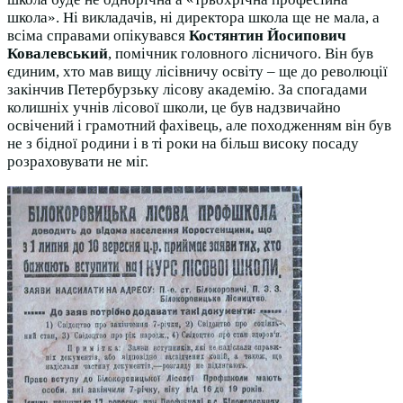
школа». Ні викладачів, ні директора школа ще не мала, а
всіма справами опікувався
Костянтин Йосипович
Ковалевський
, помічник головного лісничого. Він був
єдиним, хто мав вищу лісівничу освіту – ще до революції
закінчив Петербурзьку лісову академію. За спогадами
колишніх учнів лісової школи, це був надзвичайно
освічений і грамотний фахівець, але походженням він був
не з бідної родини і в ті роки на більш високу посаду
розраховувати не міг.