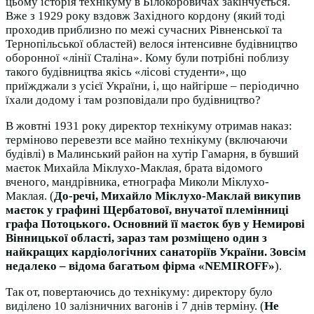
цьому історія технікуму в Білокоровичах закінчується.
Вже з 1929 року вздовж Західного кордону (який тоді
проходив приблизно по межі сучасних Рівненської та
Тернопільської областей) велося інтенсивне будівництво
оборонної «лінії Сталіна». Кому були потрібні поблизу
такого будівництва якісь «лісові студенти», що
приїжджали з усієї України, і, що найгірше – періодично
їхали додому і там розповідали про будівництво?
В жовтні 1931 року директор технікуму отримав наказ:
терміново перевезти все майно технікуму (включаючи
будівлі) в Малинський район на хутір Гамарня, в бувший
маєток Михайла Міклухо-Маклая, брата відомого
вченого, мандрівника, етнографа Миколи Міклухо-
Маклая. (
До-речі, Михайло Міклухо-Маклай викупив
маєток у графині Щербатової, внучатої племінниці
графа Потоцького. Основний її маєток був у Немирові
Вінницької області, зараз там розміщено один з
найкращих кардіологічних санаторіїв України. Зовсім
недалеко – відома багатьом фірма «NEMIROFF»
).
Так от, повертаючись до технікуму: директору було
виділено 10 залізничних вагонів і 7 днів терміну. (
Не