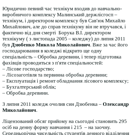
Юридично певний час технікум входив до навчально-
виробничого комплексу Малинський держлісгосп –
технікум, і директором комплексу був Сав′юк Михайло
Михайлович, але до справ технікуму він не втручався, і
фактично від дня смерті Борука В.І. директором
технікуму ( з листопада 2005 – коледжу) до липня 2011
був
Дзюбенко Микола Миколайович
. Вже за час його
господарювання в коледжі відкрито ще одну
спеціальність – Обробка деревини, і тепер підготовка
фахівців проводиться з п′яти спеціальностей:
– Лісове господарство;
– Лісозаготівля та первинна обробка деревини;
– Експлуатація і ремонт обладнання лісового комплексу;
– Бухгалтерський облік;
– Обробка деревини.
З липня 2011 коледж очолив син Дзюбенка –
Олександр
Миколайович
.
Ліцензований обсяг прийому на сьогодні становить 295
осіб на денну форму навчання і 215 – на заочну.
Середньорічна чисельність студентів денного відділення