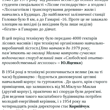
студенти спеціальності «Лісове господарство» а згодом і
«Лісозаготівля і транспортування деревини» жили і
навчались в Будищах. До найближчої залізничної станції
Головки було 8 км, а до Гамарні -16. Проте це не заважало
хлопцям на вихідні (а вихідним була лише неділя)
«бігати» в Гамарню до дівчат.
В цей період технікуму було передано 4000 гектарів
лісових масивів і при технікумі організовано навчально-
виробничий лісгосп.(
Хто навчався до 1979 року,
пам’ятають на околиці Малина навпроти сучасних
водоочисних споруд великий знак «Слободской опытно-
производственный лесхоззаг»
– Ю.Яценко
)
В 1954 році в технікумі розпочинається велике (як на ті
часи) будівництво : будуються двоповерхові цегляні
навчальний корпус та гуртожиток . До цього, крім старого
приміщення, що залишилось від М.Міклухо-Маклая
(другий корпус), практично всі споруди були дерев′яні.
Для ведення такого масштабного будівництва потрібен
молодий енергійний керівник, і з 1954 року на
чотирнадцять років директором стає
Корнійчук