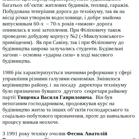
багатьох об’єктів: житлових будинків, теплиці, гаражів.
Побудована теперішня дорога до технікуму, так як на
місці річки утворили водосховище, і добре знайома
випускникам 60-х – 70-х років «нижня» дорога
опинилась в зоні затоплення. При Філіповичу також
проведено добудову корпусу №2 («Миклуховського»
приміщення). Як при Савіну, так і при Філіповичу до
будівництва широко залучались студенти. Будівельні
загони – основна «ударна сила» в ході масового
будівництва.
1986 рік характеризується значними реформами у сфері
управління різними галузями економіки. Змінилося
керівництво району, і на посаду директора технікуму
було призначено бувшого другого секретаря райкому
партії
Тищенка Василя Гавриловича
. Він був
непоганим господарником, продовжував курс на
будівництво житла та інших об’єктів господарського та
соціально-побутового призначення, проте до навчального
процесу вникав неохоче.
З 1991 року техніку очолив
Фесюк Анатолій