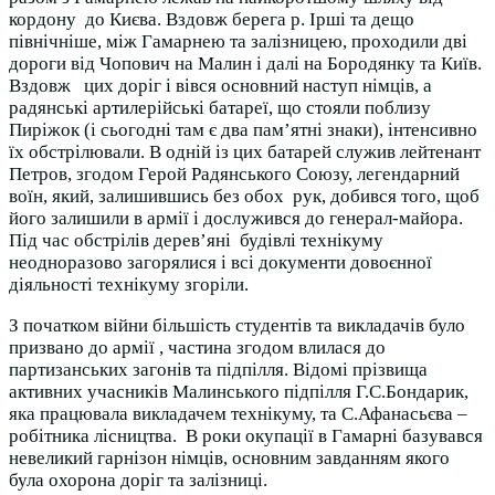
кордону до Києва. Вздовж берега р. Ірші та дещо
північніше, між Гамарнею та залізницею, проходили дві
дороги від Чопович на Малин і далі на Бородянку та Київ.
Вздовж цих доріг і вівся основний наступ німців, а
радянські артилерійські батареї, що стояли поблизу
Пиріжок (і сьогодні там є два пам’ятні знаки), інтенсивно
їх обстрілювали. В одній із цих батарей служив лейтенант
Петров, згодом Герой Радянського Союзу, легендарний
воїн, який, залишившись без обох рук, добився того, щоб
його залишили в армії і дослужився до генерал-майора.
Під час обстрілів дерев’яні будівлі технікуму
неодноразово загорялися і всі документи довоєнної
діяльності технікуму згоріли.
З початком війни більшість студентів та викладачів було
призвано до армії , частина згодом влилася до
партизанських загонів та підпілля. Відомі прізвища
активних учасників Малинського підпілля Г.С.Бондарик,
яка працювала викладачем технікуму, та С.Афанасьєва –
робітника лісництва. В роки окупації в Гамарні базувався
невеликий гарнізон німців, основним завданням якого
була охорона доріг та залізниці.