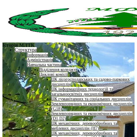
Історія МЛТК
Структура
Інформація
Адміністрація
Навчальна частина
Відділення коледжу
Циклові комісії
ЦК лісогосподарських та садово-паркових
дисциплін
ЦК інформаційних технологій та
загальноосвітніх дисциплін
ЦК гуманітарних та соціальних дисциплін
Землевпорядних та економічних дисциплін
(G18)
Землевпорядних та економічних дисциплін
(D1,D2)
ЦК механічних, деревообробних та
меблевих дисциплін (H7)
ЦК механічних, деревообробних та