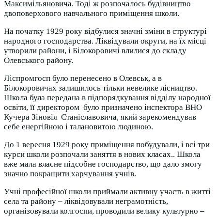
Максимільяновича. Тоді ж розпочалось будівництво
двоповерхового навчального приміщення школи.
На початку 1929 року відбулися значні зміни в структурі
народного господарства. Ліквідували округи, на їх місці
утворили райони, і Білокоровичі влилися до складу
Олевського району.
Ліспромгосп було перенесено в Олевськ, а в
Білокоровичах залишилось тільки невелике лісництво.
Школа була передана в підпорядкування відділу народної
освіти, її директором було призначено інспектора ВНО
Кучера Зіновія Станіславовича, який зарекомендував
себе енергійною і талановитою людиною.
До 1 вересня 1929 року приміщення побудували, і всі три
курси школи розпочали заняття в нових класах.. Школа
вже мала власне підсобне господарство, що дало змогу
значно покращити харчування учнів.
Учні професійної школи приймали активну участь в житті
села та району – ліквідовували неграмотність,
організовували колгоспи, проводили велику культурно –