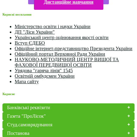
Дистанційне навчання
Корисні посилання
Міністерство освіти і науки України
ДП "Ліси України"
Український центр оцінювання якості освіти
Вступ ЄДЕБО
Офіційне інтернет-представництво Президента України
Офіційний портал Верховної Ради України
НАУКОВО-МЕТОДИЧНИЙ ЦЕНТР ВИЩОЇ ТА
ФАХОВОЇ ПЕРЕДВИЩОЇ ОСВІТИ
Урядова "гаряча лінія" 1545
Освітній омбудсмен України
Мапа сайту
Корисне
Банківські реквізити
Газета "ПроЛісок"
Студ.самоврядування
Постанова