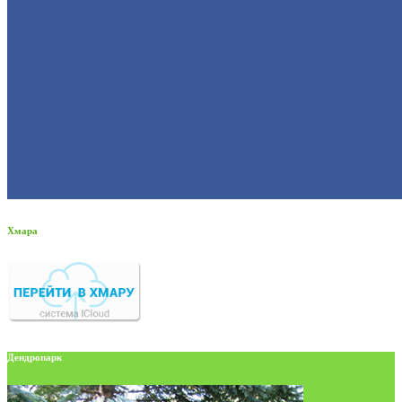
Хмара
Дендропарк