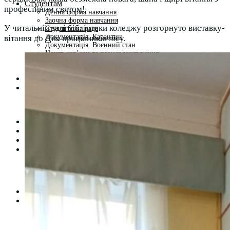
Студентам
професійним святом!
Денна форма навчання
Заочна форма навчання
У читальній залі бібліотеки коледжу розгорнуто виставку-
Студентська рада
Документація. Карантин
вітання до Дня працівників лісу.
Документація. Воєнний стан
Центр кар’єри та працевлаштування
Центр дуальної освіти
Неформальна та інформальна освіта
Вступникам
Міжнародне співробітництво
Міжнародне співробітництво для викладачів
Міжнародне співробітництво для студентів
Угоди та договори
Вісник
Контакти
Публічність
Кваліфікаційний центр МФК
Нормативно-правова база
Форма заяви здобувача
Перелік професій
Професійні стандарти
Майстри сервісних центрів
Про формальну, неформальну та інформальну освіту