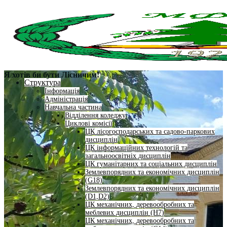
Я хотів би бути Лісничим!
Структура
Інформація
Адміністрація
Навчальна частина
Відділення коледжу
Циклові комісії
ЦК лісогосподарських та садово-паркових
дисциплін
ЦК інформаційних технологій та
загальноосвітніх дисциплін
ЦК гуманітарних та соціальних дисциплін
Землевпорядних та економічних дисциплін
(G18)
Землевпорядних та економічних дисциплін
(D1,D2)
ЦК механічних, деревообробних та
меблевих дисциплін (H7)
ЦК механічних, деревообробних та