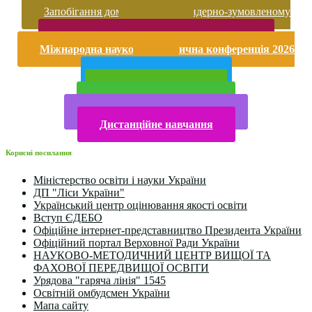
Запобігання домашньому та гендерно-зумовленому
насильству
Безпека життєдіяльності і охорона праці
Міжнародна науково-практична конференція 2026
року
Публічна інформація
Прийом у 2025 році
Електронна бібліотека
Конкурси та олімпіади 2024
Дистанційне навчання
Корисні посилання
Міністерство освіти і науки України
ДП "Ліси України"
Український центр оцінювання якості освіти
Вступ ЄДЕБО
Офіційне інтернет-представництво Президента України
Офіційний портал Верховної Ради України
НАУКОВО-МЕТОДИЧНИЙ ЦЕНТР ВИЩОЇ ТА
ФАХОВОЇ ПЕРЕДВИЩОЇ ОСВІТИ
Урядова "гаряча лінія" 1545
Освітній омбудсмен України
Мапа сайту