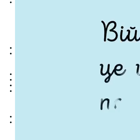
Студентам
Денна форма навчання
Заочна форма навчання
Студентська рада
Документація. Карантин
Документація. Воєнний стан
Центр кар’єри та працевлаштування
Центр дуальної освіти
Неформальна та інформальна освіта
Вступникам
Міжнародне співробітництво
Міжнародне співробітництво для викладачів
Міжнародне співробітництво для студентів
Угоди та договори
Вісник
Контакти
Публічність
Кваліфікаційний центр МФК
Нормативно-правова база
Форма заяви здобувача
Перелік професій
Професійні стандарти
Майстри сервісних центрів
Про формальну, неформальну та інформальну освіту