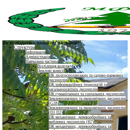
Як не піддатись паніці під час війни?
Структура
Інформація
Адміністрація
Навчальна частина
Відділення коледжу
Циклові комісії
ЦК лісогосподарських та садово-паркових
дисциплін
ЦК інформаційних технологій та
загальноосвітніх дисциплін
ЦК гуманітарних та соціальних дисциплін
Землевпорядних та економічних дисциплін
(G18)
Землевпорядних та економічних дисциплін
(D1,D2)
ЦК механічних, деревообробних та
меблевих дисциплін (H7)
ЦК механічних, деревообробних та