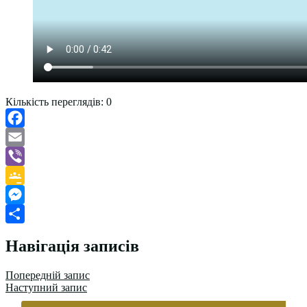
Кількість переглядів:
0
Facebook
Email
Viber
Google
Classroom
Messenger
Поділитися
Навігація записів
Попередній запис
Наступний запис