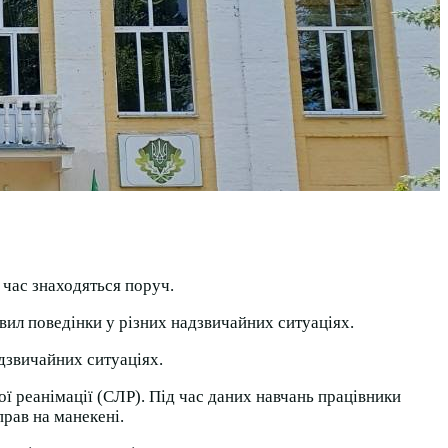
й час знаходяться поруч.
вил поведінки у різних надзвичайних ситуаціях.
дзвичайних ситуаціях.
ї реанімації (СЛР). Під час даних навчань працівники
рав на манекені.