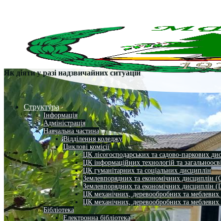
Як діяти у разі надзвичайних ситуацій
Структура
Інформація
Адміністрація
Навчальна частина
Відділення коледжу
Циклові комісії
ЦК лісогосподарських та садово-паркових ди
ЦК інформаційних технологій та загальноосв
ЦК гуманітарних та соціальних дисциплін
Землевпорядних та економічних дисциплін (
Землевпорядних та економічних дисциплін (
ЦК механічних, деревообробних та меблевих
ЦК механічних, деревообробних та меблевих
Бібліотека
Електронна бібліотека