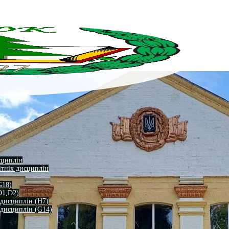
сциплін
ітніх дисциплін
G18)
D1,D2)
 дисциплін (H7)
 дисциплін (G14)