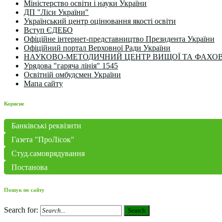
Міністерство освіти і науки України
ДП "Ліси України"
Український центр оцінювання якості освіти
Вступ ЄДЕБО
Офіційне інтернет-представництво Президента України
Офіційний портал Верховної Ради України
НАУКОВО-МЕТОДИЧНИЙ ЦЕНТР ВИЩОЇ ТА ФАХОВ
Урядова "гаряча лінія" 1545
Освітній омбудсмен України
Мапа сайту
Корисне
Банківські реквізити
Газета "ПроЛісок"
Студ.самоврядування
Постанова
Пошук по сайту
Search for:
Search