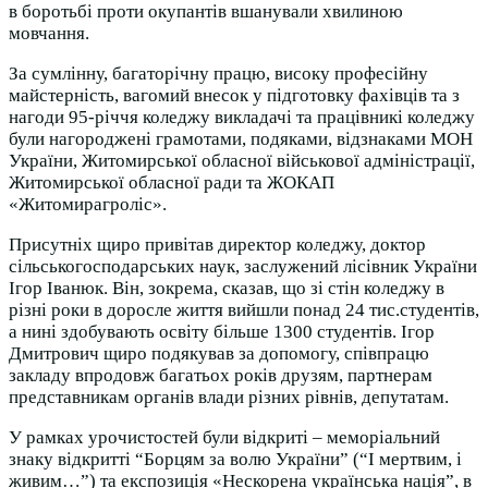
в боротьбі проти окупантів вшанували хвилиною
мовчання.
За сумлінну, багаторічну працю, високу професійну
майстерність, вагомий внесок у підготовку фахівців та з
нагоди 95-річчя коледжу викладачі та працівникі коледжу
були нагороджені грамотами, подяками, відзнаками МОН
України, Житомирської обласної військової адміністрації,
Житомирської обласної ради та ЖОКАП
«Житомирагроліс».
Присутніх щиро привітав директор коледжу, доктор
сільськогосподарських наук, заслужений лісівник України
Ігор Іванюк. Він, зокрема, сказав, що зі стін коледжу в
різні роки в доросле життя вийшли понад 24 тис.студентів,
а нині здобувають освіту більше 1300 студентів. Ігор
Дмитрович щиро подякував за допомогу, співпрацю
закладу впродовж багатьох років друзям, партнерам
представникам органів влади різних рівнів, депутатам.
У рамках урочистостей були відкриті – меморіальний
знаку відкритті “Борцям за волю України” (“І мертвим, і
живим…”) та експозиція «Нескорена українська нація”, в