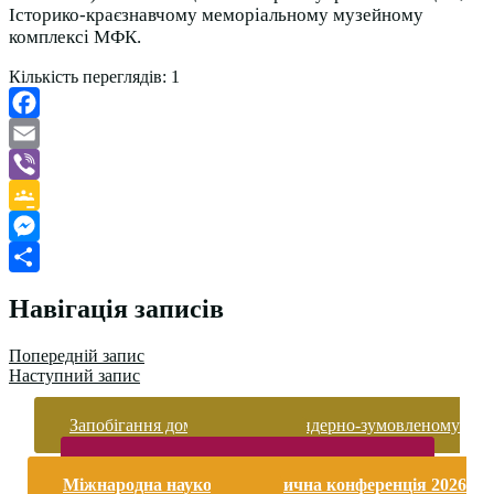
Історико-краєзнавчому меморіальному музейному
комплексі МФК.
Кількість переглядів:
1
Facebook
Email
Viber
Google
Classroom
Messenger
Поділитися
Навігація записів
Попередній запис
Наступний запис
Запобігання домашньому та гендерно-зумовленому
насильству
Безпека життєдіяльності і охорона праці
Міжнародна науково-практична конференція 2026