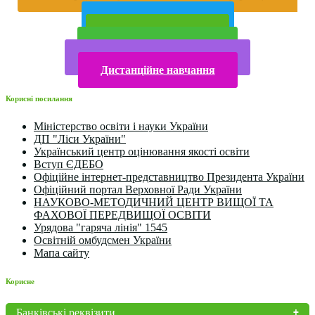
року
Публічна інформація
Прийом у 2025 році
Електронна бібліотека
Конкурси та олімпіади 2024
Дистанційне навчання
Корисні посилання
Міністерство освіти і науки України
ДП "Ліси України"
Український центр оцінювання якості освіти
Вступ ЄДЕБО
Офіційне інтернет-представництво Президента України
Офіційний портал Верховної Ради України
НАУКОВО-МЕТОДИЧНИЙ ЦЕНТР ВИЩОЇ ТА
ФАХОВОЇ ПЕРЕДВИЩОЇ ОСВІТИ
Урядова "гаряча лінія" 1545
Освітній омбудсмен України
Мапа сайту
Корисне
Банківські реквізити