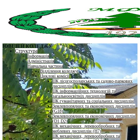
ЮВІЛЕЙ КОЛЕДЖУ
Структура
Інформація
Адміністрація
Навчальна частина
Відділення коледжу
Циклові комісії
ЦК лісогосподарських та садово-паркових
дисциплін
ЦК інформаційних технологій та
загальноосвітніх дисциплін
ЦК гуманітарних та соціальних дисциплін
Землевпорядних та економічних дисциплін
(G18)
Землевпорядних та економічних дисциплін
(D1,D2)
ЦК механічних, деревообробних та
меблевих дисциплін (H7)
ЦК механічних, деревообробних та