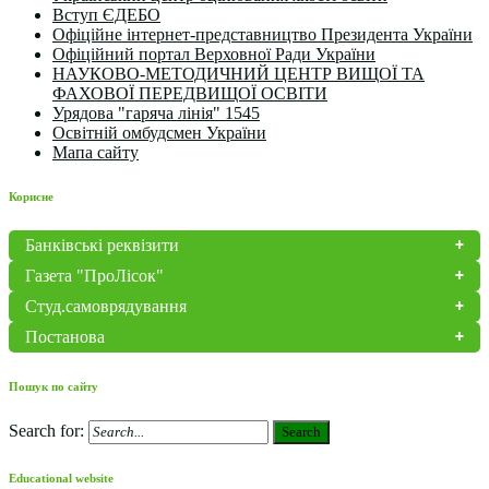
Вступ ЄДЕБО
Офіційне інтернет-представництво Президента України
Офіційний портал Верховної Ради України
НАУКОВО-МЕТОДИЧНИЙ ЦЕНТР ВИЩОЇ ТА
ФАХОВОЇ ПЕРЕДВИЩОЇ ОСВІТИ
Урядова "гаряча лінія" 1545
Освітній омбудсмен України
Мапа сайту
Корисне
Банківські реквізити
Газета "ПроЛісок"
Студ.самоврядування
Постанова
Пошук по сайту
Search for:
Search
Educational website