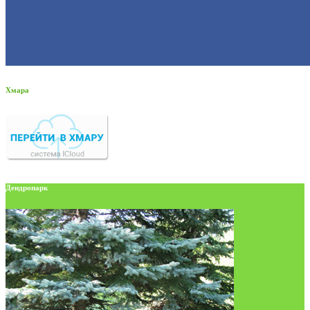
Хмара
Дендропарк