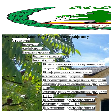
Чемпіонат України WPAU 2024 із пауерліфтингу
Структура
Інформація
Адміністрація
Навчальна частина
Відділення коледжу
Циклові комісії
ЦК лісогосподарських та садово-паркових
дисциплін
ЦК інформаційних технологій та
загальноосвітніх дисциплін
ЦК гуманітарних та соціальних дисциплін
Землевпорядних та економічних дисциплін
(G18)
Землевпорядних та економічних дисциплін
(D1,D2)
ЦК механічних, деревообробних та
меблевих дисциплін (H7)
ЦК механічних, деревообробних та