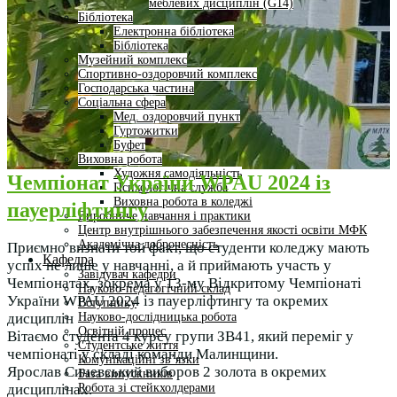
меблевих дисциплін (G14)
Бібліотека
Електронна бібліотека
Бібліотека
Музейний комплекс
Спортивно-оздоровчий комплекс
Господарська частина
Соціальна сфера
Мед. оздоровчий пункт
Гуртожитки
Буфет
Виховна робота
Художня самодіяльність
Чемпіонат України WPAU 2024 із
Психологічна служба
Виховна робота в коледжі
пауерліфтингу
Виробниче навчання і практики
Центр внутрішнього забезпечення якості освіти МФК
Академічна доброчесність
Приємно визнати той факт, що студенти коледжу мають
Кафедра
успіх не лише у навчанні, а й приймають участь у
Завідувач кафедри
Чемпіонатах, зокрема у 13-му Відкритому Чемпіонаті
Науково-педагогічний склад
України WPAU 2024 із пауерліфтингу та окремих
Вступнику
Науково-дослідницька робота
дисциплін
Освітній процес
Вітаємо студента 4 курсу групи ЗВ41, який переміг у
Студентське життя
чемпіонаті у складі команди Малинщини.
Комунікаційні зв’язки
Ярослав Сичевський виборов 2 золота в окремих
База випускників
Робота зі стейкхолдерами
дисциплінах.