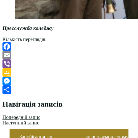
Пресслужба коледжу
Кількість переглядів:
1
Facebook
Email
Viber
Google
Classroom
Messenger
Поділитися
Навігація записів
Попередній запис
Наступний запис
Запобігання домашньому та гендерно-зумовленому