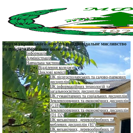
Форум українського ловецтва: відповідальне мисливство
Структура
та природозберігаюче полювання
Інформація
Адміністрація
Навчальна частина
Відділення коледжу
Циклові комісії
ЦК лісогосподарських та садово-паркових
дисциплін
ЦК інформаційних технологій та
загальноосвітніх дисциплін
ЦК гуманітарних та соціальних дисциплін
Землевпорядних та економічних дисциплін
(G18)
Землевпорядних та економічних дисциплін
(D1,D2)
ЦК механічних, деревообробних та
меблевих дисциплін (H7)
ЦК механічних, деревообробних та