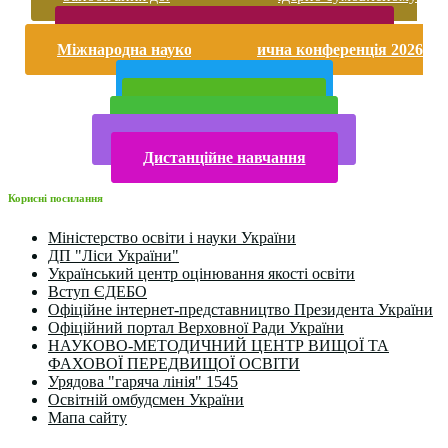
насильству
Безпека життєдіяльності і охорона праці
Міжнародна науково-практична конференція 2026
року
Публічна інформація
Прийом у 2025 році
Електронна бібліотека
Конкурси та олімпіади 2024
Дистанційне навчання
Корисні посилання
Міністерство освіти і науки України
ДП "Ліси України"
Український центр оцінювання якості освіти
Вступ ЄДЕБО
Офіційне інтернет-представництво Президента України
Офіційний портал Верховної Ради України
НАУКОВО-МЕТОДИЧНИЙ ЦЕНТР ВИЩОЇ ТА
ФАХОВОЇ ПЕРЕДВИЩОЇ ОСВІТИ
Урядова "гаряча лінія" 1545
Освітній омбудсмен України
Мапа сайту