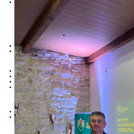
Студентам
Денна форма навчання
Заочна форма навчання
Студентська рада
Документація. Карантин
Документація. Воєнний стан
Центр кар’єри та працевлаштування
Центр дуальної освіти
Неформальна та інформальна освіта
Вступникам
Міжнародне співробітництво
Міжнародне співробітництво для викладачів
Міжнародне співробітництво для студентів
Угоди та договори
Вісник
Контакти
Публічність
Кваліфікаційний центр МФК
Нормативно-правова база
Форма заяви здобувача
Перелік професій
Професійні стандарти
Майстри сервісних центрів
Про формальну, неформальну та інформальну освіту