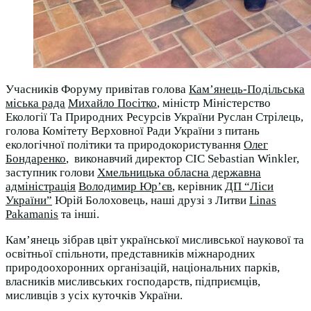
Учасників Форуму привітав голова
Кам’янець-Подільська
міська рада
Михайло Посітко
, міністр Міністерство
Екології Та Природних Ресурсів України Руслан Стрілець,
голова Комітету Верховної Ради України з питань
екологічної політики та природокористування
Олег
Бондаренко
, виконавчий директор СІС Sebastian Winkler,
заступник голови
Хмельницька обласна державна
адміністрація
Володимир Юр’єв
, керівник
ДП “Ліси
України”
Юрій Болоховець, наші друзі з Литви
Linas
Pakamanis
та інші.
Камʼянець зібрав цвіт української мисливської наукової та
освітньої спільноти, представників міжнародних
природоохоронних організацій, національних парків,
власників мисливських господарств, підприємців,
мисливців з усіх куточків України.