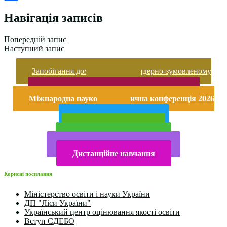
Поділитися
Навігація записів
Попередній запис
Наступний запис
Запобігання домашньому та гендерно-зумовленому
насильству
Безпека життєдіяльності і охорона праці
Міжнародна науково-практична конференція 2026
року
Публічна інформація
Прийом у 2025 році
Електронна бібліотека
Конкурси та олімпіади 2024
Дистанційне навчання
Корисні посилання
Міністерство освіти і науки України
ДП "Ліси України"
Український центр оцінювання якості освіти
Вступ ЄДЕБО