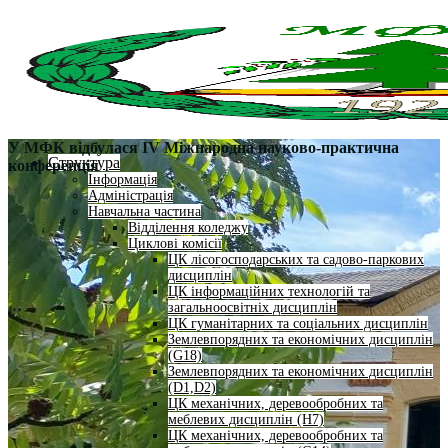
У МФК відбулася ІV Міжнародна науково-практична
Структура
конференція
Інформація
Адміністрація
Навчальна частина
Відділення коледжу
Циклові комісії
ЦК лісогосподарських та садово-паркових
дисциплін
ЦК інформаційних технологій та
загальноосвітніх дисциплін
ЦК гуманітарних та соціальних дисциплін
Землевпорядних та економічних дисциплін
(G18)
Землевпорядних та економічних дисциплін
(D1,D2)
ЦК механічних, деревообробних та
меблевих дисциплін (H7)
ЦК механічних, деревообробних та