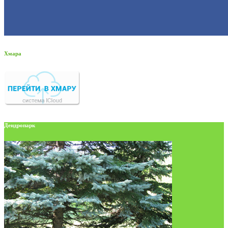
Хмара
Дендропарк