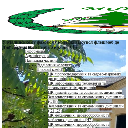
У Малинському фаховому коледжі відбувся флешмоб до
Структура
Дня Державного Герба України
🇺🇦
Інформація
Адміністрація
Навчальна частина
Відділення коледжу
Циклові комісії
ЦК лісогосподарських та садово-паркових
дисциплін
ЦК інформаційних технологій та
загальноосвітніх дисциплін
ЦК гуманітарних та соціальних дисциплін
Землевпорядних та економічних дисциплін
(G18)
Землевпорядних та економічних дисциплін
(D1,D2)
ЦК механічних, деревообробних та
меблевих дисциплін (H7)
ЦК механічних, деревообробних та