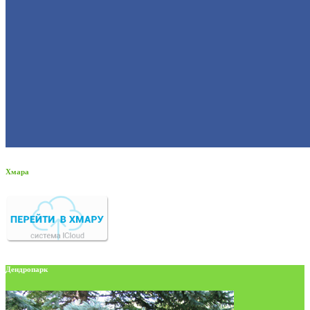
Хмара
Дендропарк