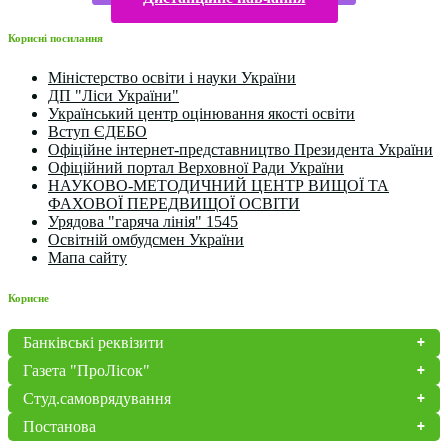
Корисні посилання
Міністерство освіти і науки України
ДП "Ліси України"
Український центр оцінювання якості освіти
Вступ ЄДЕБО
Офіційне інтернет-представництво Президента України
Офіційний портал Верховної Ради України
НАУКОВО-МЕТОДИЧНИЙ ЦЕНТР ВИЩОЇ ТА
ФАХОВОЇ ПЕРЕДВИЩОЇ ОСВІТИ
Урядова "гаряча лінія" 1545
Освітній омбудсмен України
Мапа сайту
Корисне
Банківські реквізити
Газета "ПроЛісок"
Студ.самоврядування
Постанова