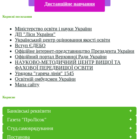
Дистанційне навчання
Корисні посилання
Міністерство освіти і науки України
ДП "Ліси України"
Український центр оцінювання якості освіти
Вступ ЄДЕБО
Офіційне інтернет-представництво Президента України
Офіційний портал Верховної Ради України
НАУКОВО-МЕТОДИЧНИЙ ЦЕНТР ВИЩОЇ ТА
ФАХОВОЇ ПЕРЕДВИЩОЇ ОСВІТИ
Урядова "гаряча лінія" 1545
Освітній омбудсмен України
Мапа сайту
Корисне
Банківські реквізити
Газета "ПроЛісок"
Студ.самоврядування
Постанова