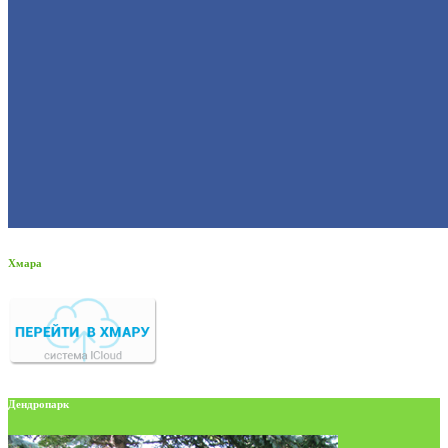
Хмара
Дендропарк