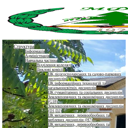
Український оберіг.
Структура
Інформація
Адміністрація
Навчальна частина
Відділення коледжу
Циклові комісії
ЦК лісогосподарських та садово-паркових
дисциплін
ЦК інформаційних технологій та
загальноосвітніх дисциплін
ЦК гуманітарних та соціальних дисциплін
Землевпорядних та економічних дисциплін
(G18)
Землевпорядних та економічних дисциплін
(D1,D2)
ЦК механічних, деревообробних та
меблевих дисциплін (H7)
ЦК механічних, деревообробних та