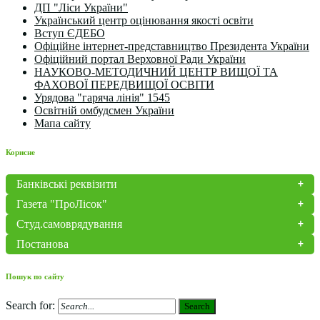
ДП "Ліси України"
Український центр оцінювання якості освіти
Вступ ЄДЕБО
Офіційне інтернет-представництво Президента України
Офіційний портал Верховної Ради України
НАУКОВО-МЕТОДИЧНИЙ ЦЕНТР ВИЩОЇ ТА
ФАХОВОЇ ПЕРЕДВИЩОЇ ОСВІТИ
Урядова "гаряча лінія" 1545
Освітній омбудсмен України
Мапа сайту
Корисне
Банківські реквізити
Газета "ПроЛісок"
Студ.самоврядування
Постанова
Пошук по сайту
Search for:
Search