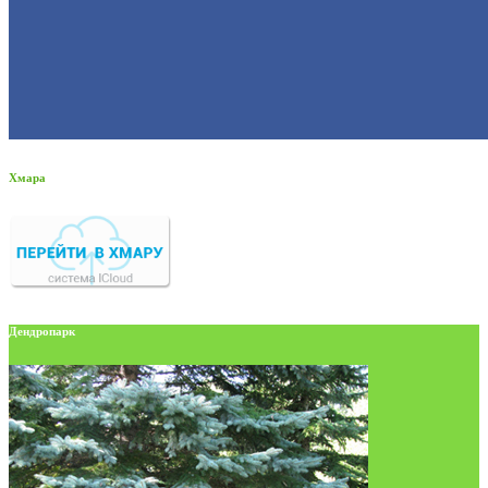
Хмара
Дендропарк