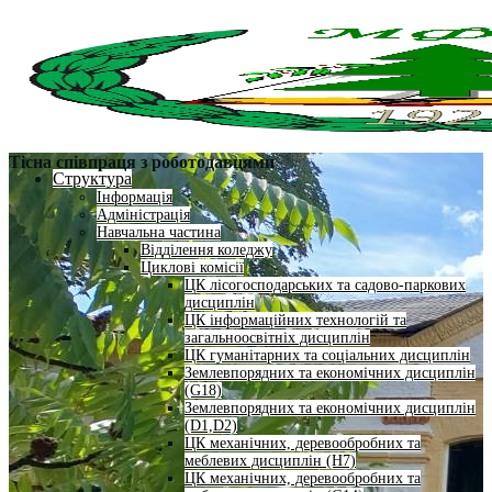
Тісна співпраця з роботодавцями
Структура
Інформація
Адміністрація
Навчальна частина
Відділення коледжу
Циклові комісії
ЦК лісогосподарських та садово-паркових
дисциплін
ЦК інформаційних технологій та
загальноосвітніх дисциплін
ЦК гуманітарних та соціальних дисциплін
Землевпорядних та економічних дисциплін
(G18)
Землевпорядних та економічних дисциплін
(D1,D2)
ЦК механічних, деревообробних та
меблевих дисциплін (H7)
ЦК механічних, деревообробних та