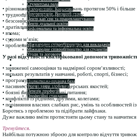
Студентська рада
• різноманітні причини переживань протягом 50% і більше ч
Документація. Карантин
Документація. Воєнний стан
• труднощі при переході на позитив;
Центр кар’єри та працевлаштування
• безсоння;
Центр дуальної освіти
• дратівливість;
Неформальна та інформальна освіта
• втома;
Вступникам
• судоми м’язів;
Міжнародне співробітництво
Міжнародне співробітництво для викладачів
• проблеми із концентрацією уваги.
Міжнародне співробітництво для студентів
Угоди та договори
У разі відсутності кваліфікованої допомоги тривожніст
Вісник
Контакти
• заниженої самооцінки та надмірної сором’язливості;
Публічність
• низьких результатів у навчанні, роботі, спорті, бізнесі;
Кваліфікаційний центр МФК
• програмування на невдачу;
Нормативно-правова база
• пасивності та відсутності лідерських якостей;
Форма заяви здобувача
Перелік професій
• боязні вирішувати важливі питання;
Професійні стандарти
• конфліктів із рідними, друзями, колегами;
Майстри сервісних центрів
• порівняння власних слабких рис, умінь та особливостей 
Про формальну, неформальну та інформальну освіту
Боротись з проблемою та підібрати лайфхаки.
Дуже важливо вміти протистояти цьому стану та навчитися 
Тренуйтеся.
Найбільш потужною зброєю для контролю відчуття тривожност