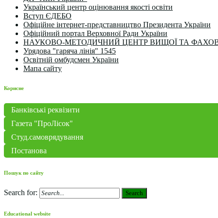
Український центр оцінювання якості освіти
Вступ ЄДЕБО
Офіційне інтернет-представництво Президента України
Офіційний портал Верховної Ради України
НАУКОВО-МЕТОДИЧНИЙ ЦЕНТР ВИЩОЇ ТА ФАХОВ
Урядова "гаряча лінія" 1545
Освітній омбудсмен України
Мапа сайту
Корисне
Банківські реквізити
Газета "ПроЛісок"
Студ.самоврядування
Постанова
Пошук по сайту
Search for:
Search
Educational website