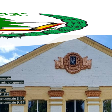
ас карантину
сциплін
ітніх дисциплін
G18)
D1,D2)
 дисциплін (H7)
 дисциплін (G14)