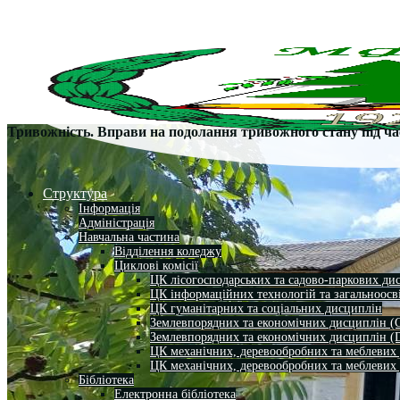
Тривожність. Вправи на подолання тривожного стану під ч
Структура
Інформація
Адміністрація
Навчальна частина
Відділення коледжу
Циклові комісії
ЦК лісогосподарських та садово-паркових ди
ЦК інформаційних технологій та загальноосв
ЦК гуманітарних та соціальних дисциплін
Землевпорядних та економічних дисциплін (
Землевпорядних та економічних дисциплін (
ЦК механічних, деревообробних та меблевих
ЦК механічних, деревообробних та меблевих
Бібліотека
Електронна бібліотека