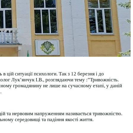
 цій ситуації психологи. Так з 12 березня і до
лог Лук’янчук І.В., розглядаючи тему :”Тривожність.
чному громадянину не лише на сучасному етапі, у даній
.
цій та нервовим напруженням називається тривожністю.
льному середовищі та падіння якості життя.