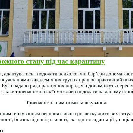
ожного стану під час карантину
адаптуватись і подолати психологічні бар’єри допомагають в
нсультаціями в академічних групах працює практичний психо
. Було надано ряд практичних порад, які допоможуть пересі
ж таке тривожність і як її можливо подолати на даному етапі
Тривожність: симптоми та лікування.
нним очікуванням несприятливого розвитку життєвих ситуа
сті, боязнь відповідальності, складність адаптації у соціа
и: