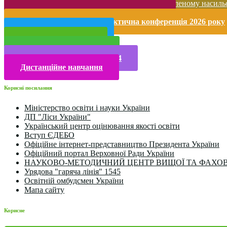
Запобігання домашньому та гендерно-зумовленому насиль
Безпека життєдіяльності і охорона праці
Міжнародна науково-практична конференція 2026 року
Публічна інформація
Прийом у 2025 році
Електронна бібліотека
Конкурси та олімпіади 2024
Дистанційне навчання
Корисні посилання
Міністерство освіти і науки України
ДП "Ліси України"
Український центр оцінювання якості освіти
Вступ ЄДЕБО
Офіційне інтернет-представництво Президента України
Офіційний портал Верховної Ради України
НАУКОВО-МЕТОДИЧНИЙ ЦЕНТР ВИЩОЇ ТА ФАХОВ
Урядова "гаряча лінія" 1545
Освітній омбудсмен України
Мапа сайту
Корисне