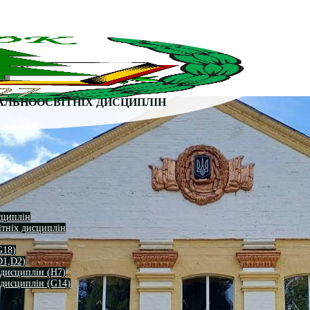
АЛЬНООСВІТНІХ ДИСЦИПЛІН
сциплін
ітніх дисциплін
G18)
D1,D2)
 дисциплін (H7)
 дисциплін (G14)