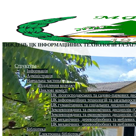
ТИЖДЕНЬ ЦК ІНФОРМАЦІЙНИХ ТЕХНОЛОГІЙ ТА ЗАГ
Структура
Інформація
Адміністрація
Навчальна частина
Відділення коледжу
Циклові комісії
ЦК лісогосподарських та садово-паркових ди
ЦК інформаційних технологій та загальноосв
ЦК гуманітарних та соціальних дисциплін
Землевпорядних та економічних дисциплін (
Землевпорядних та економічних дисциплін (
ЦК механічних, деревообробних та меблевих
ЦК механічних, деревообробних та меблевих
Бібліотека
Електронна бібліотека