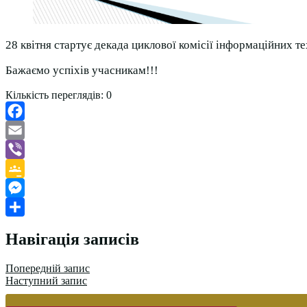
28 квітня стартує декада циклової комісії інформаційних т
Бажаємо успіхів учасникам!!!
Кількість переглядів:
0
Facebook
Email
Viber
Google
Classroom
Messenger
Поділитися
Навігація записів
Попередній запис
Наступний запис