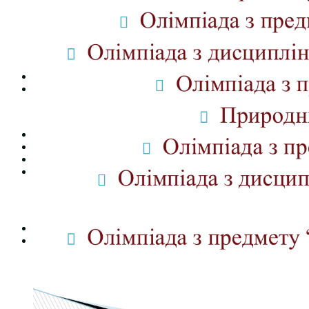
Студентська рада
Документація. Карантин
Документація. Воєнний стан
Центр кар’єри та працевлаштування
Центр дуальної освіти
Неформальна та інформальна освіта
Вступникам
Міжнародне співробітництво
Міжнародне співробітництво для викладачів
Міжнародне співробітництво для студентів
Угоди та договори
Вісник
Контакти
Публічність
Кваліфікаційний центр МФК
Нормативно-правова база
Форма заяви здобувача
Перелік професій
Професійні стандарти
Майстри сервісних центрів
Про формальну, неформальну та інформальну освіту