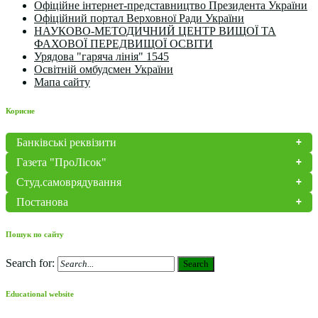
Офіційне інтернет-представництво Президента України
Офіційний портал Верховної Ради України
НАУКОВО-МЕТОДИЧНИЙ ЦЕНТР ВИЩОЇ ТА
ФАХОВОЇ ПЕРЕДВИЩОЇ ОСВІТИ
Урядова "гаряча лінія" 1545
Освітній омбудсмен України
Мапа сайту
Корисне
Банківські реквізити
Газета "ПроЛісок"
Студ.самоврядування
Постанова
Пошук по сайту
Search for:
Search
Educational website