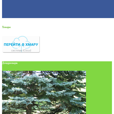
Хмара
Дендропарк