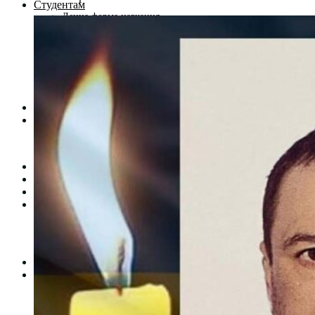
Студентам
Денна форма навчання
Заочна форма навчання
Студентська рада
Документація. Карантин
Документація. Воєнний стан
Центр кар’єри та працевлаштування
Центр дуальної освіти
Неформальна та інформальна освіта
Вступникам
Міжнародне співробітництво
Міжнародне співробітництво для викладачів
Міжнародне співробітництво для студентів
Угоди та договори
Вісник
Контакти
Публічність
Кваліфікаційний центр МФК
Нормативно-правова база
Форма заяви здобувача
Перелік професій
Професійні стандарти
Майстри сервісних центрів
Про формальну, неформальну та інформальну освіту