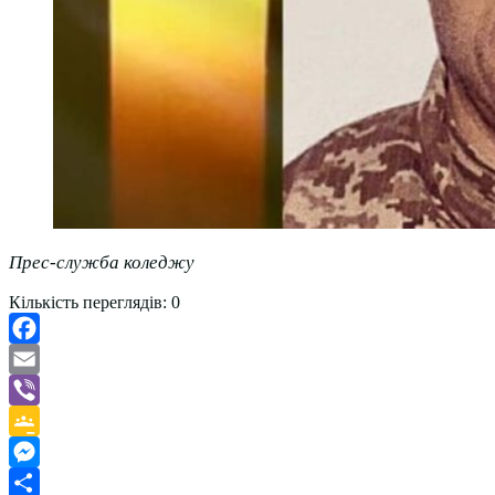
Прес-служба коледжу
Кількість переглядів:
0
Facebook
Email
Viber
Google
Classroom
Messenger