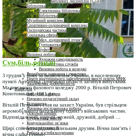
меблевих дисциплін (G14)
Бібліотека
Електронна бібліотека
Бібліотека
Музейний комплекс
Спортивно-оздоровчий комплекс
Господарська частина
Соціальна сфера
Мед. оздоровчий пункт
Гуртожитки
Буфет
Виховна робота
Художня самодіяльність
Сум,біль,розпач
Психологічна служба
Виховна робота в коледжі
Виробниче навчання і практики
3 грудня у боях за визволення України, в населеному
Центр внутрішнього забезпечення якості освіти МФК
пункті Антонівка Донецької області загинув випускник
Академічна доброчесність
Малинського фахового коледжу 2000 р. Віталій Петрович
Кафедра
Конотовський, 1981 р.н.
Завідувач кафедри
Науково-педагогічний склад
Вступнику
Віталій Петрович став на захист України, був стрільцем
Науково-дослідницька робота
аеромобільного батальйону однієї з військових частин.
Освітній процес
Відповідальний, щирий, мужній, дружній, добрий …
Студентське життя
Комунікаційні зв’язки
Щирі співчуття рідним, близьким друзям. Вічна пам’ять і
База випускників
Робота зі стейкхолдерами
вічна слава Герою!