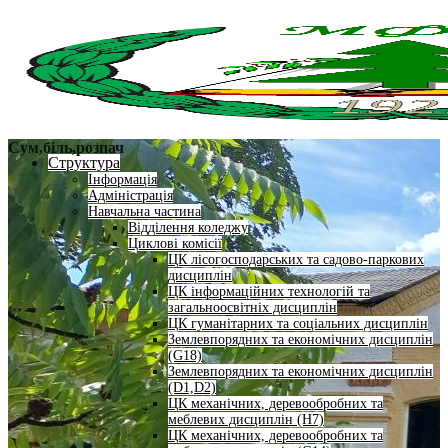
Сум,біль,розпач
Структура
Інформація
Адміністрація
Навчальна частина
Відділення коледжу
Циклові комісії
ЦК лісогосподарських та садово-паркових
дисциплін
ЦК інформаційних технологій та
загальноосвітніх дисциплін
ЦК гуманітарних та соціальних дисциплін
Землевпорядних та економічних дисциплін
(G18)
Землевпорядних та економічних дисциплін
(D1,D2)
ЦК механічних, деревообробних та
меблевих дисциплін (H7)
ЦК механічних, деревообробних та