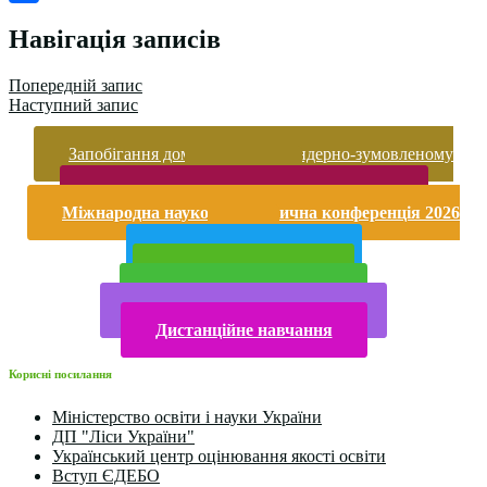
Поділитися
Навігація записів
Попередній запис
Наступний запис
Запобігання домашньому та гендерно-зумовленому
насильству
Безпека життєдіяльності і охорона праці
Міжнародна науково-практична конференція 2026
року
Публічна інформація
Прийом у 2025 році
Електронна бібліотека
Конкурси та олімпіади 2024
Дистанційне навчання
Корисні посилання
Міністерство освіти і науки України
ДП "Ліси України"
Український центр оцінювання якості освіти
Вступ ЄДЕБО