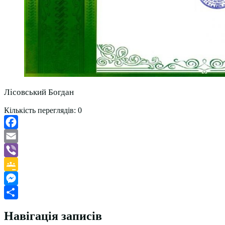
Лісовський Богдан
Кількість переглядів:
0
Facebook
Email
Viber
Google
Classroom
Messenger
Поділитися
Навігація записів