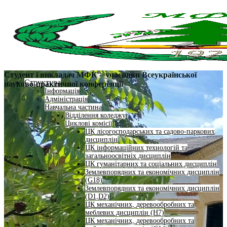
Студент і викладач МФК – учасники Всеукраїнської
Структура
науково-практичної конференції
Інформація
Адміністрація
Навчальна частина
Відділення коледжу
Циклові комісії
ЦК лісогосподарських та садово-паркових
дисциплін
ЦК інформаційних технологій та
загальноосвітніх дисциплін
ЦК гуманітарних та соціальних дисциплін
Землевпорядних та економічних дисциплін
(G18)
Землевпорядних та економічних дисциплін
(D1,D2)
ЦК механічних, деревообробних та
меблевих дисциплін (H7)
ЦК механічних, деревообробних та