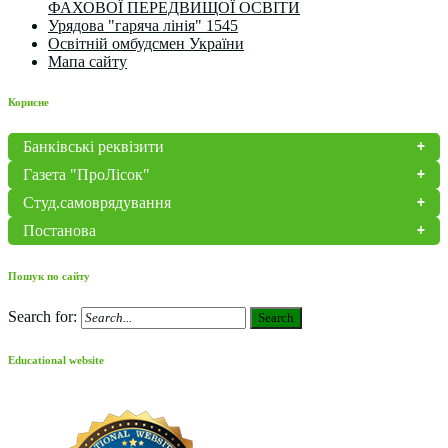
ФАХОВОЇ ПЕРЕДВИЩОЇ ОСВІТИ
Урядова "гаряча лінія" 1545
Освітній омбудсмен України
Мапа сайту
Корисне
Банківські реквізити
Газета "ПроЛісок"
Студ.самоврядування
Постанова
Пошук по сайту
Search for:
Search
Educational website