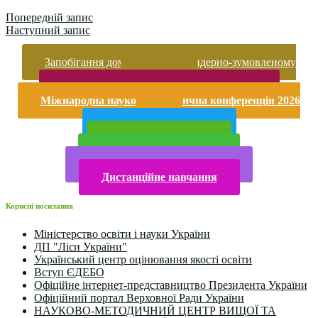
Попередній запис
Наступний запис
Запобігання домашньому та гендерно-зумовленому
насильству
Безпека життєдіяльності і охорона праці
Міжнародна науково-практична конференція 2026
року
Публічна інформація
Прийом у 2025 році
Електронна бібліотека
Конкурси та олімпіади 2024
Дистанційне навчання
Корисні посилання
Міністерство освіти і науки України
ДП "Ліси України"
Український центр оцінювання якості освіти
Вступ ЄДЕБО
Офіційне інтернет-представництво Президента України
Офіційний портал Верховної Ради України
НАУКОВО-МЕТОДИЧНИЙ ЦЕНТР ВИЩОЇ ТА