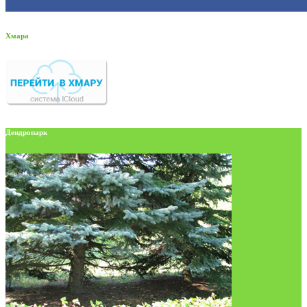
Хмара
Дендропарк