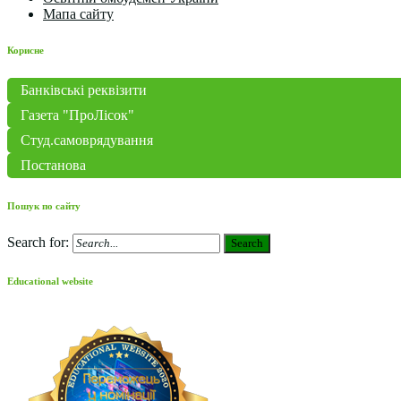
Мапа сайту
Корисне
Банківські реквізити
Газета "ПроЛісок"
Студ.самоврядування
Постанова
Пошук по сайту
Search for:
Search
Educational website