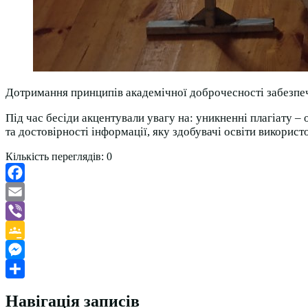
Дотримання принципів академічної доброчесності забезпечу
Під час бесіди акцентували увагу на: уникненні плагіату –
та достовірності інформації, яку здобувачі освіти використ
Кількість переглядів:
0
Facebook
Email
Viber
Google
Classroom
Messenger
Поділитися
Навігація записів