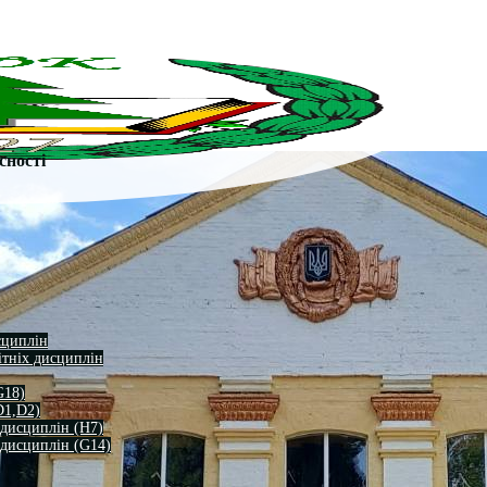
сності
сциплін
ітніх дисциплін
G18)
D1,D2)
 дисциплін (H7)
 дисциплін (G14)