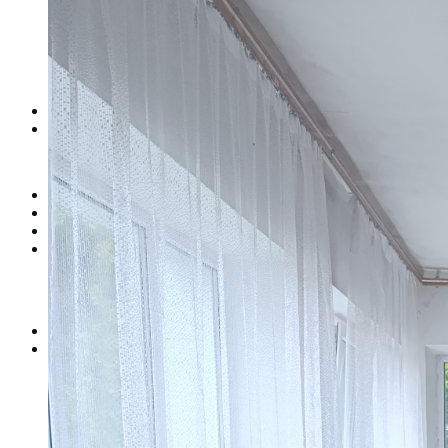
Студентська рада
Документація. Карантин
Документація. Воєнний стан
Центр кар’єри та працевлаштування
Центр дуальної освіти
Неформальна та інформальна освіта
Вступникам
Міжнародне співробітництво
Міжнародне співробітництво для викладачів
Міжнародне співробітництво для студентів
Угоди та договори
Вісник
Контакти
Публічність
Кваліфікаційний центр МФК
Нормативно-правова база
Форма заяви здобувача
Перелік професій
Професійні стандарти
Майстри сервісних центрів
Про формальну, неформальну та інформальну освіту