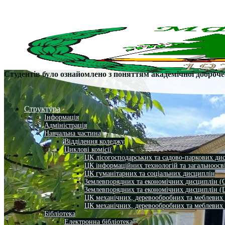
Студентів було ознайомлено з поняттям академічної доброче
Структура
Інформація
Адміністрація
Навчальна частина
Відділення коледжу
Циклові комісії
ЦК лісогосподарських та садово-паркових ди
ЦК інформаційних технологій та загальноосв
ЦК гуманітарних та соціальних дисциплін
Землевпорядних та економічних дисциплін (
Землевпорядних та економічних дисциплін (
ЦК механічних, деревообробних та меблевих
ЦК механічних, деревообробних та меблевих
Бібліотека
Електронна бібліотека