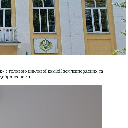
к» з головою циклової комісії землевпорядних та
 доброчесності.