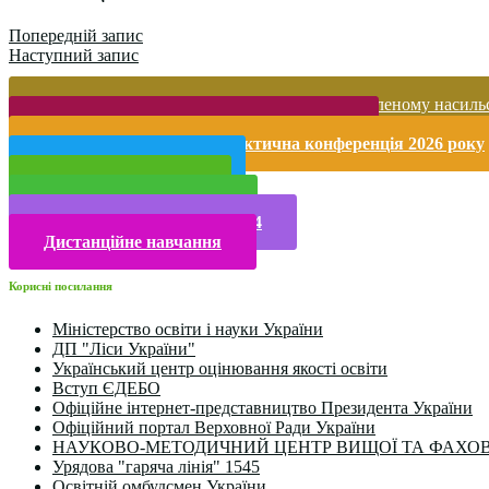
Попередній запис
Наступний запис
Запобігання домашньому та гендерно-зумовленому насиль
Безпека життєдіяльності і охорона праці
Міжнародна науково-практична конференція 2026 року
Публічна інформація
Прийом у 2025 році
Електронна бібліотека
Конкурси та олімпіади 2024
Дистанційне навчання
Корисні посилання
Міністерство освіти і науки України
ДП "Ліси України"
Український центр оцінювання якості освіти
Вступ ЄДЕБО
Офіційне інтернет-представництво Президента України
Офіційний портал Верховної Ради України
НАУКОВО-МЕТОДИЧНИЙ ЦЕНТР ВИЩОЇ ТА ФАХОВ
Урядова "гаряча лінія" 1545
Освітній омбудсмен України