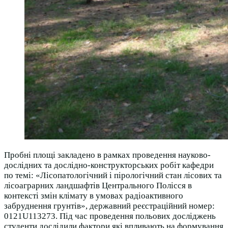
Пробні площі закладено в рамках проведення науково-
дослідних та дослідно-конструкторських робіт кафедри
по темі: «Лісопатологічний і пірологічний стан лісових та
лісоаграрних ландшафтів Центрального Полісся в
контексті змін клімату в умовах радіоактивного
забруднення грунтів», державний реєстраційний номер:
0121U113273. Під час проведення польових досліджень
студенти дослідили фактори які впливають на формування