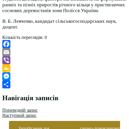
ранніх та пізніх приростів річного кільця у пристигаючих
соснових деревостанів зони Полісся України.
В. Б. Левченко, кандидат сільськогосподарських наук,
доцент.
Кількість переглядів:
0
Facebook
Email
Viber
Google
Classroom
Messenger
Поділитися
Навігація записів
Попередній запис
Наступний запис
Запобігання домашньому та гендерно-зумовленому