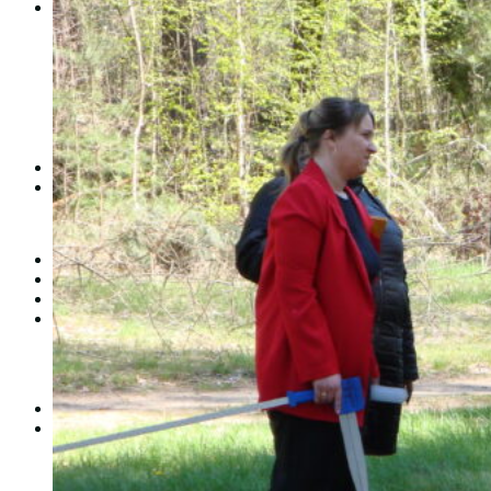
Студентам
Денна форма навчання
Заочна форма навчання
Студентська рада
Документація. Карантин
Документація. Воєнний стан
Центр кар’єри та працевлаштування
Центр дуальної освіти
Неформальна та інформальна освіта
Вступникам
Міжнародне співробітництво
Міжнародне співробітництво для викладачів
Міжнародне співробітництво для студентів
Угоди та договори
Вісник
Контакти
Публічність
Кваліфікаційний центр МФК
Нормативно-правова база
Форма заяви здобувача
Перелік професій
Професійні стандарти
Майстри сервісних центрів
Про формальну, неформальну та інформальну освіту