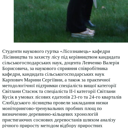
Студенти наукового гуртка «Лісознавець» кафедри
Лісівництва та захисту лісу під керівництвом кандидата
сільськогосподарських наук, доцента Левченко Валерія
Борисовича, за наукового сприяння співробітника
кафедри, кандидата сільськогосподарських наук
Карпович Марини Сергіївни, а також за практичної
методологічної підтримки спеціаліста вищої категорії
Світлани Стасюк та спеціаліста ІІ-ї категорії Світлани
Кусік в умовах лісових едатопів 23-го та 24-го кварталів
Слобідського лісництва провели закладання низки
моніторингово-тренувальних пробних площ по
визначенню деревинно-кільцевих хронологій
пристигаючих соснових деревостанів шляхом аналізу
річного приросту методом відбору приростних