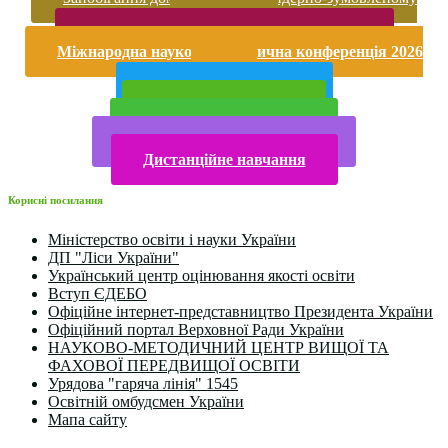
насильству
Безпека життєдіяльності і охорона праці
Міжнародна науково-практична конференція 2026
року
Публічна інформація
Прийом у 2025 році
Електронна бібліотека
Конкурси та олімпіади 2024
Дистанційне навчання
Корисні посилання
Міністерство освіти і науки України
ДП "Ліси України"
Український центр оцінювання якості освіти
Вступ ЄДЕБО
Офіційне інтернет-представництво Президента України
Офіційний портал Верховної Ради України
НАУКОВО-МЕТОДИЧНИЙ ЦЕНТР ВИЩОЇ ТА
ФАХОВОЇ ПЕРЕДВИЩОЇ ОСВІТИ
Урядова "гаряча лінія" 1545
Освітній омбудсмен України
Мапа сайту