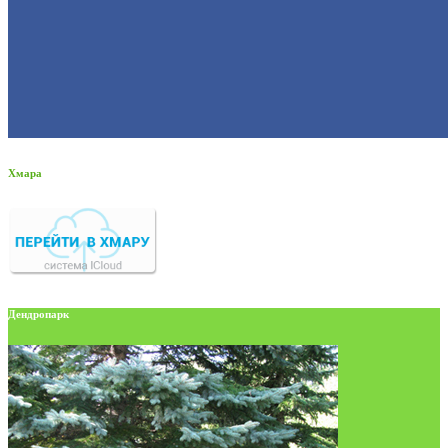
Хмара
Дендропарк