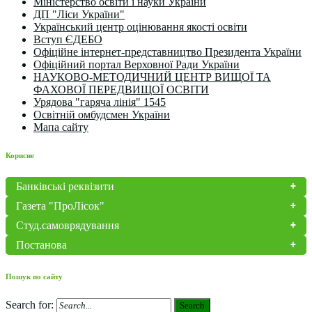
Міністерство освіти і науки України
ДП "Ліси України"
Український центр оцінювання якості освіти
Вступ ЄДЕБО
Офіційне інтернет-представництво Президента України
Офіційний портал Верховної Ради України
НАУКОВО-МЕТОДИЧНИЙ ЦЕНТР ВИЩОЇ ТА
ФАХОВОЇ ПЕРЕДВИЩОЇ ОСВІТИ
Урядова "гаряча лінія" 1545
Освітній омбудсмен України
Мапа сайту
Корисне
Банківські реквізити
Газета "ПроЛісок"
Студ.самоврядування
Постанова
Пошук по сайту
Search for:
Search