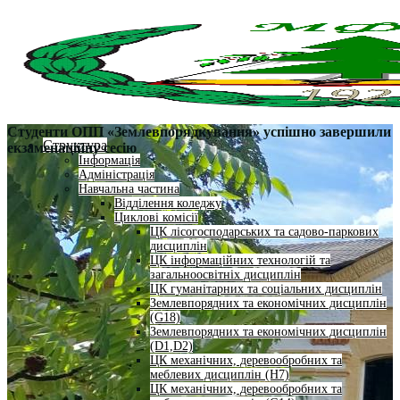
Студенти ОПП «Землевпорядкування» успішно завершили
Структура
екзаменаційну сесію
Інформація
Адміністрація
Навчальна частина
Відділення коледжу
Циклові комісії
ЦК лісогосподарських та садово-паркових
дисциплін
ЦК інформаційних технологій та
загальноосвітніх дисциплін
ЦК гуманітарних та соціальних дисциплін
Землевпорядних та економічних дисциплін
(G18)
Землевпорядних та економічних дисциплін
(D1,D2)
ЦК механічних, деревообробних та
меблевих дисциплін (H7)
ЦК механічних, деревообробних та