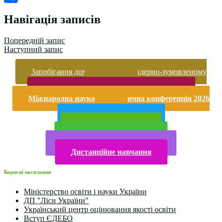
Поділитися
Навігація записів
Попередній запис
Наступний запис
Запобігання домашньому та гендерно-зумовленому
насильству
Безпека життєдіяльності і охорона праці
Міжнародна науково-практична конференція 2026
року
Публічна інформація
Прийом у 2025 році
Електронна бібліотека
Конкурси та олімпіади 2024
Дистанційне навчання
Корисні посилання
Міністерство освіти і науки України
ДП "Ліси України"
Український центр оцінювання якості освіти
Вступ ЄДЕБО