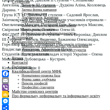
Цюкан Анастасія; Диплом II ступеня – Степаненко
Студентам
Ангеліна; Диплом III ступеня – Дудкіна Аліна, Козловець
Денна форма навчання
Дарина.
Заочна форма навчання
Студентська рада
Група ІСТ 11. Диплом III ступеня – Садовий Ярослав,
Документація. Карантин
Заінчковський Руслан; Сертифікати учасників отримали –
Документація. Воєнний стан
Омельченко Максим, Папірний Ілля, Ковальчук Максим,
Центр кар’єри та працевлаштування
Смірнова Маргарита, Осипенко Олексій.
Центр дуальної освіти
Неформальна та інформальна освіта
ФБСДМТ 11. Диплом II ступеня – Лось Вероніка; Диплом
Вступникам
III ступеня – Василь Яковенко, Бажанова Олександра,
Міжнародне співробітництво
Гореліков Вадим; Сертифікат учасників отримали –
Міжнародне співробітництво для викладачів
Владислав Аннєнков, Афанасьєв Павло.
Міжнародне співробітництво для студентів
Студентів підготувала викладач історії України – Олена
Угоди та договори
Вісник
Миколаївна Дубовецька – Кустрич.
Контакти
Публічність
Кількість переглядів:
0
Кваліфікаційний центр МФК
Нормативно-правова база
Форма заяви здобувача
Facebook
Перелік професій
Email
Професійні стандарти
Майстри сервісних центрів
Viber
Про формальну, неформальну та інформальну освіту
Google
Classroom
Messenger