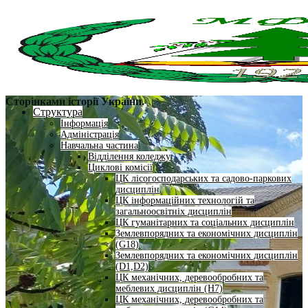
Сторінками історії України.
Структура
Інформація
Адміністрація
Навчальна частина
Відділення коледжу
Циклові комісії
ЦК лісогосподарських та садово-паркових
дисциплін
ЦК інформаційних технологій та
загальноосвітніх дисциплін
ЦК гуманітарних та соціальних дисциплін
Землевпорядних та економічних дисциплін
(G18)
Землевпорядних та економічних дисциплін
(D1,D2)
ЦК механічних, деревообробних та
меблевих дисциплін (H7)
ЦК механічних, деревообробних та