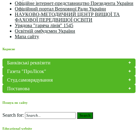
Офіційне інтернет-представництво Президента України
Офіційний портал Верховної Ради України
НАУКОВО-МЕТОДИЧНИЙ ЦЕНТР ВИЩОЇ ТА
ФАХОВОЇ ПЕРЕДВИЩОЇ ОСВІТИ
Урядова "гаряча лінія" 1545
Освітній омбудсмен України
Мапа сайту
Корисне
Банківські реквізити
Газета "ПроЛісок"
Студ.самоврядування
Постанова
Пошук по сайту
Search for:
Search
Educational website