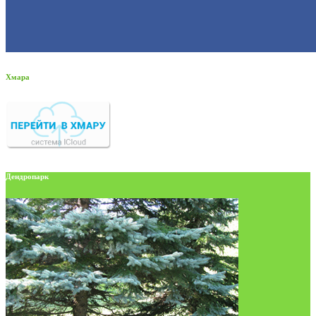
Хмара
Дендропарк