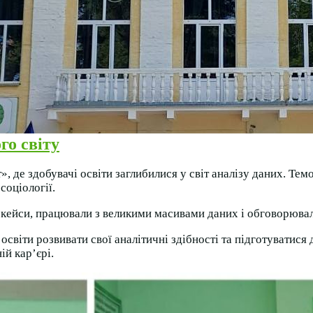
го світу
, де здобувачі освіти заглибилися у світ аналізу даних. Те
соціології.
і кейси, працювали з великими масивами даних і обговорювал
освіти розвивати свої аналітичні здібності та підготуватися
ій кар’єрі.