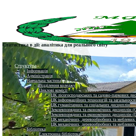
Статистика в дії: аналітика для реального світу
Структура
Інформація
Адміністрація
Навчальна частина
Відділення коледжу
Циклові комісії
ЦК лісогосподарських та садово-паркових ди
ЦК інформаційних технологій та загальноосв
ЦК гуманітарних та соціальних дисциплін
Землевпорядних та економічних дисциплін (
Землевпорядних та економічних дисциплін (
ЦК механічних, деревообробних та меблевих
ЦК механічних, деревообробних та меблевих
Бібліотека
Електронна бібліотека