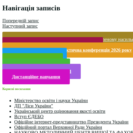
Поділитися
Навігація записів
Попередній запис
Наступний запис
Запобігання домашньому та гендерно-зумовленому насиль
Безпека життєдіяльності і охорона праці
Міжнародна науково-практична конференція 2026 року
Публічна інформація
Прийом у 2025 році
Електронна бібліотека
Конкурси та олімпіади 2024
Дистанційне навчання
Корисні посилання
Міністерство освіти і науки України
ДП "Ліси України"
Український центр оцінювання якості освіти
Вступ ЄДЕБО
Офіційне інтернет-представництво Президента України
Офіційний портал Верховної Ради України
НАУКОВО-МЕТОДИЧНИЙ ЦЕНТР ВИЩОЇ ТА ФАХОВ