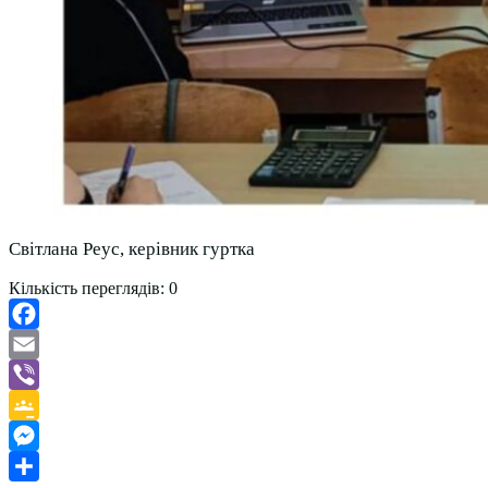
Світлана Реус, керівник гуртка
Кількість переглядів:
0
Facebook
Email
Viber
Google
Classroom
Messenger