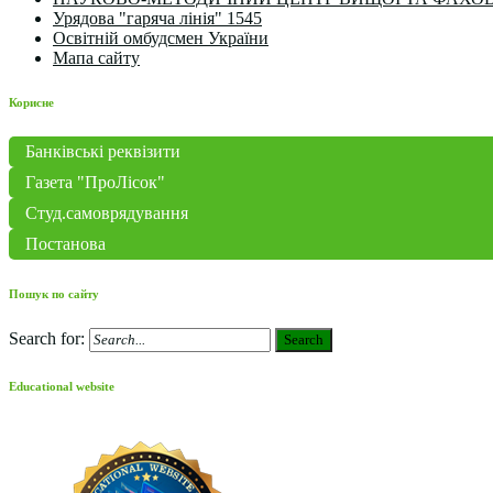
Урядова "гаряча лінія" 1545
Освітній омбудсмен України
Мапа сайту
Корисне
Банківські реквізити
Газета "ПроЛісок"
Студ.самоврядування
Постанова
Пошук по сайту
Search for:
Search
Educational website