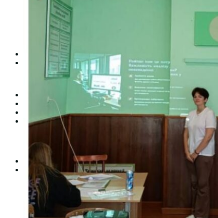
Студентська рада
Документація. Карантин
Документація. Воєнний стан
Центр кар’єри та працевлаштування
Центр дуальної освіти
Неформальна та інформальна освіта
Вступникам
Міжнародне співробітництво
Міжнародне співробітництво для викладачів
Міжнародне співробітництво для студентів
Угоди та договори
Вісник
Контакти
Публічність
Кваліфікаційний центр МФК
Нормативно-правова база
Форма заяви здобувача
Перелік професій
Професійні стандарти
Майстри сервісних центрів
Про формальну, неформальну та інформальну освіту