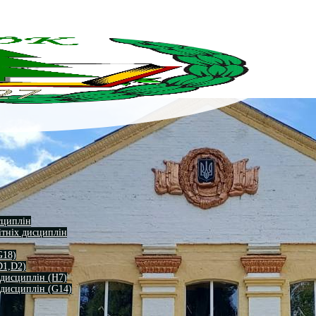
сциплін
ітніх дисциплін
G18)
D1,D2)
 дисциплін (H7)
 дисциплін (G14)