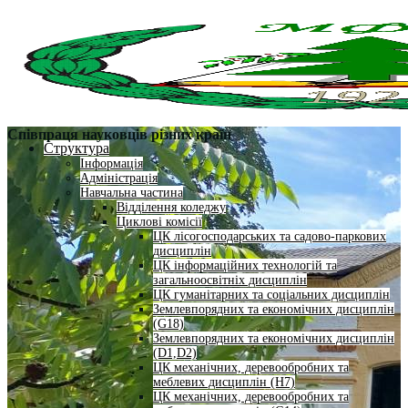
Співпраця науковців різних країн
Структура
Інформація
Адміністрація
Навчальна частина
Відділення коледжу
Циклові комісії
ЦК лісогосподарських та садово-паркових
дисциплін
ЦК інформаційних технологій та
загальноосвітніх дисциплін
ЦК гуманітарних та соціальних дисциплін
Землевпорядних та економічних дисциплін
(G18)
Землевпорядних та економічних дисциплін
(D1,D2)
ЦК механічних, деревообробних та
меблевих дисциплін (H7)
ЦК механічних, деревообробних та