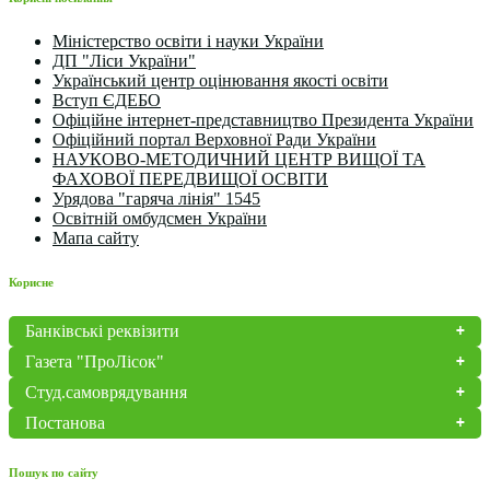
Міністерство освіти і науки України
ДП "Ліси України"
Український центр оцінювання якості освіти
Вступ ЄДЕБО
Офіційне інтернет-представництво Президента України
Офіційний портал Верховної Ради України
НАУКОВО-МЕТОДИЧНИЙ ЦЕНТР ВИЩОЇ ТА
ФАХОВОЇ ПЕРЕДВИЩОЇ ОСВІТИ
Урядова "гаряча лінія" 1545
Освітній омбудсмен України
Мапа сайту
Корисне
Банківські реквізити
Газета "ПроЛісок"
Студ.самоврядування
Постанова
Пошук по сайту