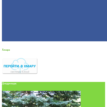
Хмара
Дендропарк