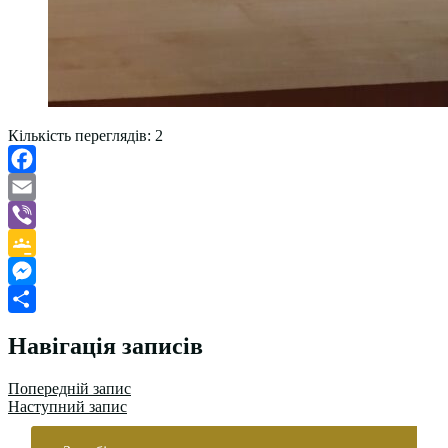
Кількість переглядів:
2
Facebook
Email
Viber
Google
Classroom
Messenger
Поділитися
Навігація записів
Попередній запис
Наступний запис