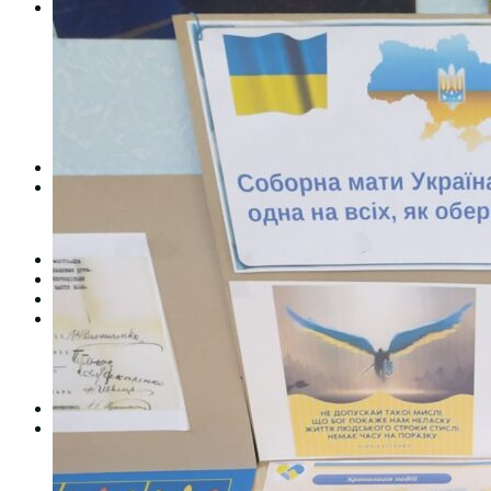
Студентам
Денна форма навчання
Заочна форма навчання
Студентська рада
Документація. Карантин
Документація. Воєнний стан
Центр кар’єри та працевлаштування
Центр дуальної освіти
Неформальна та інформальна освіта
Вступникам
Міжнародне співробітництво
Міжнародне співробітництво для викладачів
Міжнародне співробітництво для студентів
Угоди та договори
Вісник
Контакти
Публічність
Кваліфікаційний центр МФК
Нормативно-правова база
Форма заяви здобувача
Перелік професій
Професійні стандарти
Майстри сервісних центрів
Про формальну, неформальну та інформальну освіту