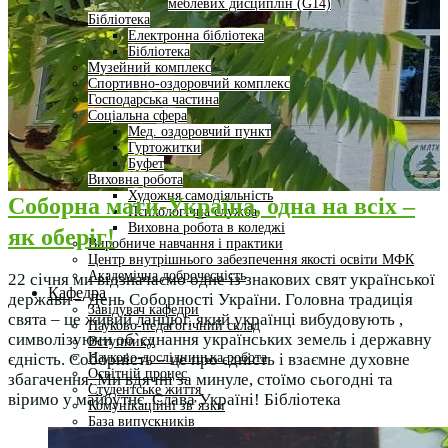
меблевих дисциплін (G14)
Бібліотека
Електронна бібліотека
Бібліотека
Музейний комплекс
Спортивно-оздоровчий комплекс
Господарська частина
Соціальна сфера
Мед. оздоровчий пункт
Гуртожитки
Буфет
Виховна робота
Художня самодіяльність
Соборна мати-Україна, одна на всіх –
Психологічна служба
Виховна робота в коледжі
як оберіг!
Виробниче навчання і практики
Центр внутрішнього забезпечення якості освіти МФК
Академічна доброчесність
22 січня ми відзначаємо одне із знакових свят української
Кафедра
держави – День Соборності України. Головна традиція
Завідувач кафедри
свята – це живий ланцюг, який українці вибудовують ,
Науково-педагогічний склад
символізуючи об`єднання українських земель і державну
Вступнику
Науково-дослідницька робота
єдність. Соборність – це про єдність і взаємне духовне
Освітній процес
збагачення. Ми вдячні за минуле, стоїмо сьогодні та
Студентське життя
віримо у майбутнє. Слава Україні! Бібліотека
Комунікаційні зв’язки
База випускників
Робота зі стейкхолдерами