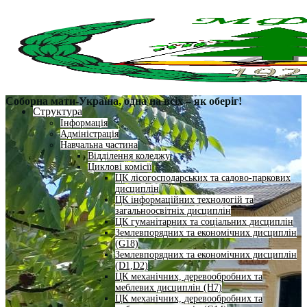
Соборна мати-Україна, одна на всіх – як оберіг!
Структура
Інформація
Адміністрація
Навчальна частина
Відділення коледжу
Циклові комісії
ЦК лісогосподарських та садово-паркових
дисциплін
ЦК інформаційних технологій та
загальноосвітніх дисциплін
ЦК гуманітарних та соціальних дисциплін
Землевпорядних та економічних дисциплін
(G18)
Землевпорядних та економічних дисциплін
(D1,D2)
ЦК механічних, деревообробних та
меблевих дисциплін (H7)
ЦК механічних, деревообробних та