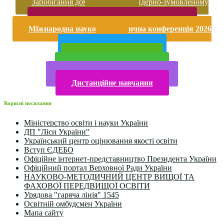
Запобігання домашньому та гендерно-зумовленому
насильству
Безпека життєдіяльності і охорона праці
Міжнародна науково-практична конференція 2026
року
Публічна інформація
Прийом у 2025 році
Електронна бібліотека
Конкурси та олімпіади 2024
Дистанційне навчання
Корисні посилання
Міністерство освіти і науки України
ДП "Ліси України"
Український центр оцінювання якості освіти
Вступ ЄДЕБО
Офіційне інтернет-представництво Президента України
Офіційний портал Верховної Ради України
НАУКОВО-МЕТОДИЧНИЙ ЦЕНТР ВИЩОЇ ТА
ФАХОВОЇ ПЕРЕДВИЩОЇ ОСВІТИ
Урядова "гаряча лінія" 1545
Освітній омбудсмен України
Мапа сайту