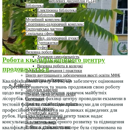
меблевих дисциплін (G14)
Бібліотека
Електронна бібліотека
Бібліотека
Музейний комплекс
Спортивно-оздоровчий комплекс
Господарська частина
Соціальна сфера
Мед. оздоровчий пункт
Гуртожитки
Буфет
Виховна робота
Художня самодіяльність
Робота кваліфікаційного центру
Психологічна служба
Виховна робота в коледжі
продовжується
Виробниче навчання і практики
Центр внутрішнього забезпечення якості освіти МФК
Академічна доброчесність
Кваліфікаційний центр МФК, що забезпечує оцінювання
Кафедра
професійних навичок та знань продовжив свою роботу
Завідувач кафедри
щодо визначення практичних навичок майбутніх
Науково-педагогічний склад
лісорубів. Сьогодні фахівці центру проводили екзамени в
Вступнику
Науково-дослідницька робота
тестовій формі та співбесіди-практикуми для отримання
Освітній процес
професійних сертифікатів на ділянках відведених для
Студентське життя
рубок. Наш кваліфікаційний центр також надає
Комунікаційні зв’язки
консультації з питань кар’єрного розвитку та підвищення
База випускників
Робота зі стейкхолдерами
кваліфікації. Його діяльність вкотре була спрямована на