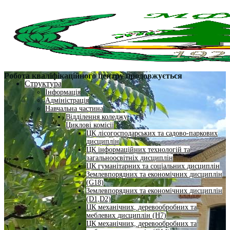
Робота кваліфікаційного центру продовжується
Структура
Інформація
Адміністрація
Навчальна частина
Відділення коледжу
Циклові комісії
ЦК лісогосподарських та садово-паркових
дисциплін
ЦК інформаційних технологій та
загальноосвітніх дисциплін
ЦК гуманітарних та соціальних дисциплін
Землевпорядних та економічних дисциплін
(G18)
Землевпорядних та економічних дисциплін
(D1,D2)
ЦК механічних, деревообробних та
меблевих дисциплін (H7)
ЦК механічних, деревообробних та