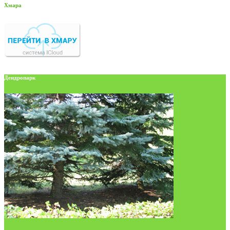
Хмара
Дендропарк