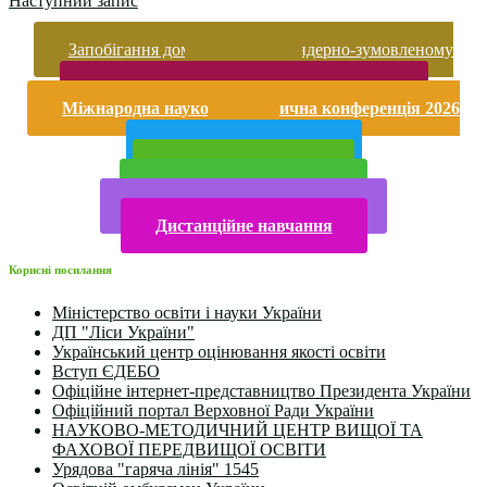
Наступний запис
Запобігання домашньому та гендерно-зумовленому
насильству
Безпека життєдіяльності і охорона праці
Міжнародна науково-практична конференція 2026
року
Публічна інформація
Прийом у 2025 році
Електронна бібліотека
Конкурси та олімпіади 2024
Дистанційне навчання
Корисні посилання
Міністерство освіти і науки України
ДП "Ліси України"
Український центр оцінювання якості освіти
Вступ ЄДЕБО
Офіційне інтернет-представництво Президента України
Офіційний портал Верховної Ради України
НАУКОВО-МЕТОДИЧНИЙ ЦЕНТР ВИЩОЇ ТА
ФАХОВОЇ ПЕРЕДВИЩОЇ ОСВІТИ
Урядова "гаряча лінія" 1545