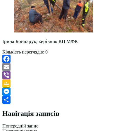
Ірина Бондарук, керівник КЦ МФК
Кількість переглядів:
0
Facebook
Email
Viber
Google
Classroom
Messenger
Поділитися
Навігація записів
Попередній запис