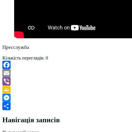
Пресслужба
Кількість переглядів:
0
Facebook
Email
Viber
Google
Classroom
Messenger
Поділитися
Навігація записів