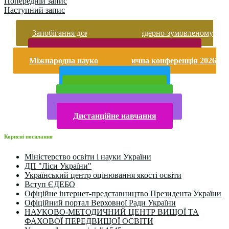
Попередній запис
Наступний запис
Запобігання домашньому та гендерно-зумовленому
насильству
Безпека життєдіяльності і охорона праці
Міжнародна науково-практична конференція 2026
року
Публічна інформація
Прийом у 2025 році
Електронна бібліотека
Конкурси та олімпіади 2024
Дистанційне навчання
Корисні посилання
Міністерство освіти і науки України
ДП "Ліси України"
Український центр оцінювання якості освіти
Вступ ЄДЕБО
Офіційне інтернет-представництво Президента України
Офіційний портал Верховної Ради України
НАУКОВО-МЕТОДИЧНИЙ ЦЕНТР ВИЩОЇ ТА
ФАХОВОЇ ПЕРЕДВИЩОЇ ОСВІТИ