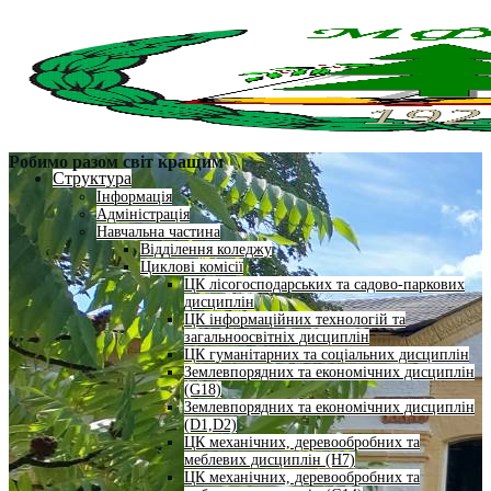
Робимо разом світ кращим
Структура
Інформація
Адміністрація
Навчальна частина
Відділення коледжу
Циклові комісії
ЦК лісогосподарських та садово-паркових
дисциплін
ЦК інформаційних технологій та
загальноосвітніх дисциплін
ЦК гуманітарних та соціальних дисциплін
Землевпорядних та економічних дисциплін
(G18)
Землевпорядних та економічних дисциплін
(D1,D2)
ЦК механічних, деревообробних та
меблевих дисциплін (H7)
ЦК механічних, деревообробних та