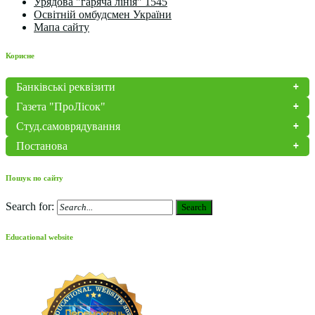
Урядова "гаряча лінія" 1545
Освітній омбудсмен України
Мапа сайту
Корисне
Банківські реквізити
Газета "ПроЛісок"
Студ.самоврядування
Постанова
Пошук по сайту
Search for:
Search
Educational website