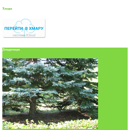
Хмара
Дендропарк