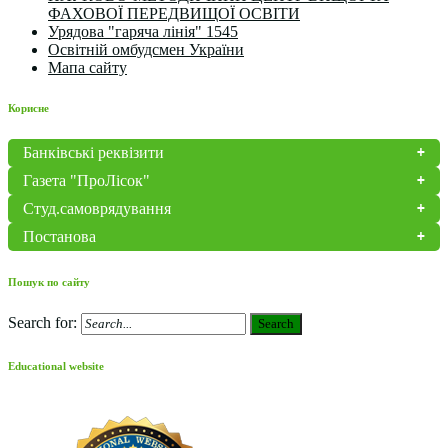
ФАХОВОЇ ПЕРЕДВИЩОЇ ОСВІТИ
Урядова "гаряча лінія" 1545
Освітній омбудсмен України
Мапа сайту
Корисне
Банківські реквізити
Газета "ПроЛісок"
Студ.самоврядування
Постанова
Пошук по сайту
Search for:
Search
Educational website