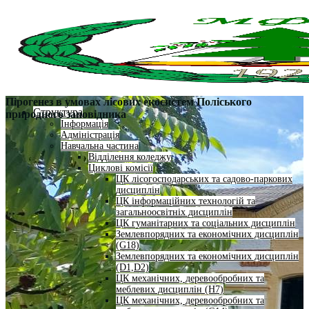
Пірогенез в умовах лісових екосистем Поліського
Структура
природного заповідника
Інформація
Адміністрація
Навчальна частина
Відділення коледжу
Циклові комісії
ЦК лісогосподарських та садово-паркових
дисциплін
ЦК інформаційних технологій та
загальноосвітніх дисциплін
ЦК гуманітарних та соціальних дисциплін
Землевпорядних та економічних дисциплін
(G18)
Землевпорядних та економічних дисциплін
(D1,D2)
ЦК механічних, деревообробних та
меблевих дисциплін (H7)
ЦК механічних, деревообробних та