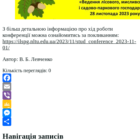
З більш детальною інформацією про хід роботи
конференції можна ознайомитись за покликанням:
https://ilspg.nltu.edu.ua/2023/11/stud_conference_2023-11-
01/
Автор: В. Б. Левченко
Кількість переглядів:
0
Facebook
Email
Viber
Google
Classroom
Messenger
Поділитися
Навігація записів