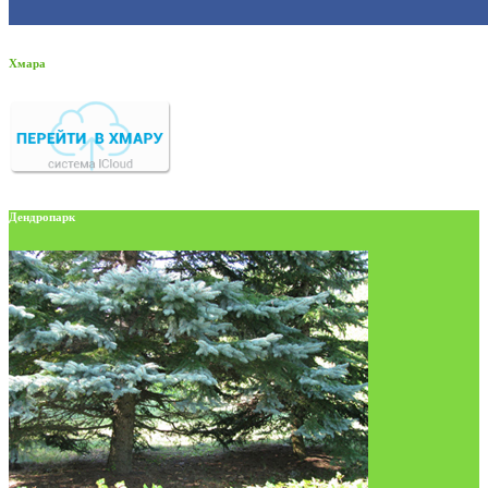
Хмара
Дендропарк