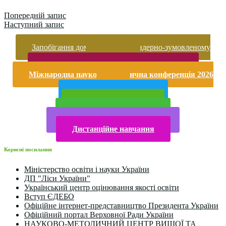
Попередній запис
Наступний запис
Запобігання домашньому та гендерно-зумовленому
насильству
Безпека життєдіяльності і охорона праці
Міжнародна науково-практична конференція 2026
року
Публічна інформація
Прийом у 2025 році
Електронна бібліотека
Конкурси та олімпіади 2024
Дистанційне навчання
Корисні посилання
Міністерство освіти і науки України
ДП "Ліси України"
Український центр оцінювання якості освіти
Вступ ЄДЕБО
Офіційне інтернет-представництво Президента України
Офіційний портал Верховної Ради України
НАУКОВО-МЕТОДИЧНИЙ ЦЕНТР ВИЩОЇ ТА