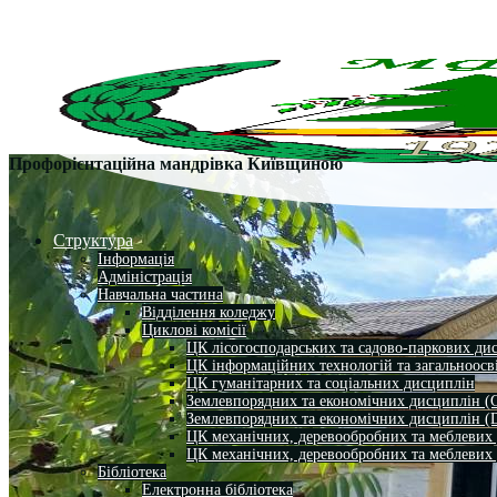
Профорієнтаційна мандрівка Київщиною
Структура
Інформація
Адміністрація
Навчальна частина
Відділення коледжу
Циклові комісії
ЦК лісогосподарських та садово-паркових ди
ЦК інформаційних технологій та загальноосв
ЦК гуманітарних та соціальних дисциплін
Землевпорядних та економічних дисциплін (
Землевпорядних та економічних дисциплін (
ЦК механічних, деревообробних та меблевих
ЦК механічних, деревообробних та меблевих
Бібліотека
Електронна бібліотека