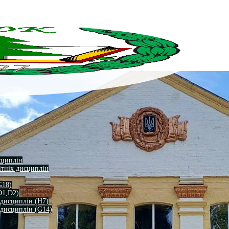
сциплін
ітніх дисциплін
G18)
D1,D2)
 дисциплін (H7)
 дисциплін (G14)