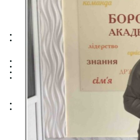
Студентська рада
Документація. Карантин
Документація. Воєнний стан
Центр кар’єри та працевлаштування
Центр дуальної освіти
Неформальна та інформальна освіта
Вступникам
Міжнародне співробітництво
Міжнародне співробітництво для викладачів
Міжнародне співробітництво для студентів
Угоди та договори
Вісник
Контакти
Публічність
Кваліфікаційний центр МФК
Нормативно-правова база
Форма заяви здобувача
Перелік професій
Професійні стандарти
Майстри сервісних центрів
Про формальну, неформальну та інформальну освіту