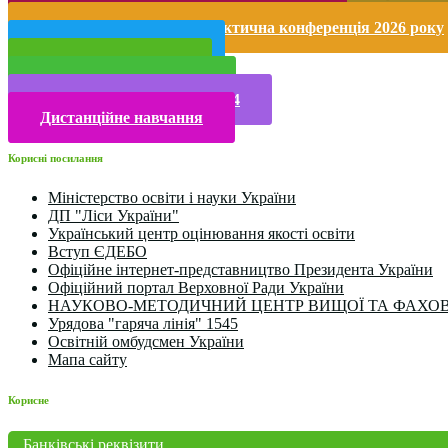
Безпека життєдіяльності і охорона праці
Міжнародна науково-практична конференція 2026 року
Публічна інформація
Прийом у 2025 році
Електронна бібліотека
Конкурси та олімпіади 2024
Дистанційне навчання
Корисні посилання
Міністерство освіти і науки України
ДП "Ліси України"
Український центр оцінювання якості освіти
Вступ ЄДЕБО
Офіційне інтернет-представництво Президента України
Офіційний портал Верховної Ради України
НАУКОВО-МЕТОДИЧНИЙ ЦЕНТР ВИЩОЇ ТА ФАХОВ
Урядова "гаряча лінія" 1545
Освітній омбудсмен України
Мапа сайту
Корисне
Банківські реквізити