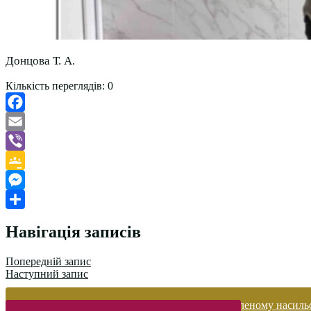
Донцова Т. А.
Кількість переглядів:
0
Facebook
Email
Viber
Google
Classroom
Messenger
Поділитися
Навігація записів
Попередній запис
Наступний запис
Запобігання домашньому та гендерно-зумовленому насиль