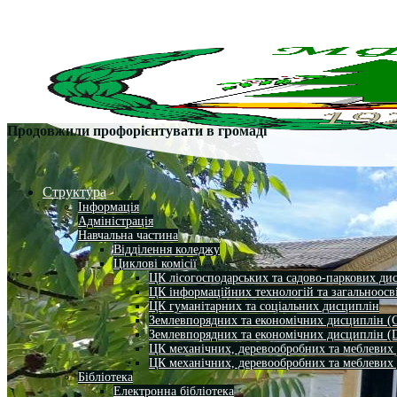
Продовжили профорієнтувати в громаді
Структура
Інформація
Адміністрація
Навчальна частина
Відділення коледжу
Циклові комісії
ЦК лісогосподарських та садово-паркових ди
ЦК інформаційних технологій та загальноосв
ЦК гуманітарних та соціальних дисциплін
Землевпорядних та економічних дисциплін (
Землевпорядних та економічних дисциплін (
ЦК механічних, деревообробних та меблевих
ЦК механічних, деревообробних та меблевих
Бібліотека
Електронна бібліотека