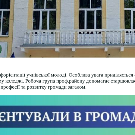
форієнтації учнівської молоді. Особлива увага приділяєтьс
 коледжі. Робоча група проф.району допомагає старшокласни
професії та розвитку громади загалом.