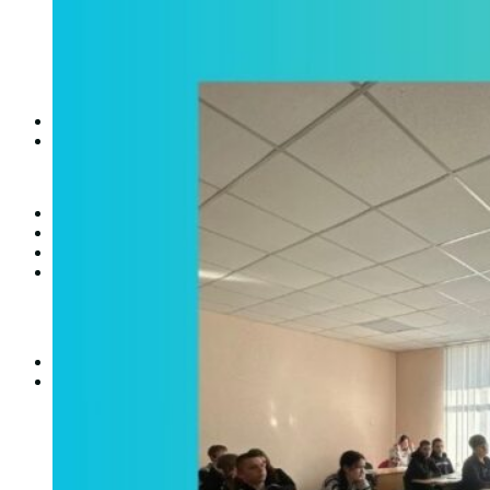
Студентська рада
Документація. Карантин
Документація. Воєнний стан
Центр кар’єри та працевлаштування
Центр дуальної освіти
Неформальна та інформальна освіта
Вступникам
Міжнародне співробітництво
Міжнародне співробітництво для викладачів
Міжнародне співробітництво для студентів
Угоди та договори
Вісник
Контакти
Публічність
Кваліфікаційний центр МФК
Нормативно-правова база
Форма заяви здобувача
Перелік професій
Професійні стандарти
Майстри сервісних центрів
Про формальну, неформальну та інформальну освіту