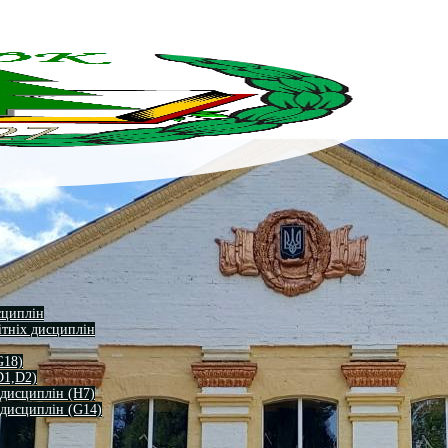
сциплін
ітніх дисциплін
G18)
D1,D2)
 дисциплін (H7)
 дисциплін (G14)