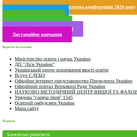
Безпека життєдіяльності і охорона праці
Міжнародна науково-практична конференція 2026 року
Публічна інформація
Прийом у 2025 році
Електронна бібліотека
Конкурси та олімпіади 2024
Дистанційне навчання
Корисні посилання
Міністерство освіти і науки України
ДП "Ліси України"
Український центр оцінювання якості освіти
Вступ ЄДЕБО
Офіційне інтернет-представництво Президента України
Офіційний портал Верховної Ради України
НАУКОВО-МЕТОДИЧНИЙ ЦЕНТР ВИЩОЇ ТА ФАХОВ
Урядова "гаряча лінія" 1545
Освітній омбудсмен України
Мапа сайту
Корисне
Банківські реквізити