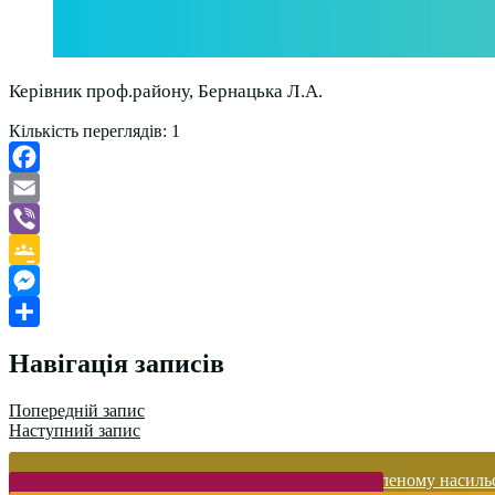
Керівник проф.району, Бернацька Л.А.
Кількість переглядів:
1
Facebook
Email
Viber
Google
Classroom
Messenger
Поділитися
Навігація записів
Попередній запис
Наступний запис
Запобігання домашньому та гендерно-зумовленому насиль