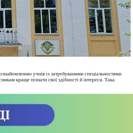
я ознайомленню учнів із затребуваними спеціальностями
кам краще пізнати свої здібності й інтереси. Така