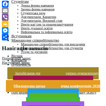
Студентам
Денна форма навчання
Заочна форма навчання
Facebook
Студентська рада
Документація. Карантин
Email
Документація. Воєнний стан
Viber
Центр кар’єри та працевлаштування
Центр дуальної освіти
Google
Неформальна та інформальна освіта
Вступникам
Classroom
Messenger
Міжнародне співробітництво
Поділитися
Міжнародне співробітництво для викладачів
Навігація записів
Міжнародне співробітництво для студентів
Угоди та договори
Вісник
Попередній запис
Контакти
Наступний запис
Публічність
Кваліфікаційний центр МФК
Нормативно-правова база
Запобігання домашньому та гендерно-зумовленому
Форма заяви здобувача
насильству
Перелік професій
Безпека життєдіяльності і охорона праці
Професійні стандарти
Міжнародна науково-практична конференція 2026
Майстри сервісних центрів
року
Про формальну, неформальну та інформальну освіту
Публічна інформація
Прийом у 2025 році
Електронна бібліотека