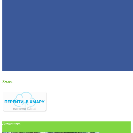
Хмара
Дендропарк