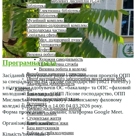
меблевих дисциплін (G14)
Бібліотека
Електронна бібліотека
Бібліотека
Музейний комплекс
Спортивно-оздоровчий комплекс
Господарська частина
Соціальна сфера
Мед. оздоровчий пункт
Гуртожитки
Буфет
Виховна робота
Художня самодіяльність
Програмна рада
Психологічна служба
Виховна робота в коледжі
Виробниче навчання і практики
Засідання Програмної ради з обговорення проектів ОПП
Центр внутрішнього забезпечення якості освіти МФК
за спеціальністю Н4 Лісове господарство (0821 Forestry)
Академічна доброчесність
з підготовки здобувачів ОС «бакалавр» та ОПС «фаховий
Кафедра
молодший бакалавр» (ОПП Лісове господарство, ОПП
Завідувач кафедри
Науково-педагогічний склад
Мисливське господарство) у Малинському фаховому
Вступнику
коледжі відбудеться о 14.00 04.03.2026 року.
Науково-дослідницька робота
Форма проведення – онлайн; платформа Google Meet.
Освітній процес
Студентське життя
Організаційний комітет
Комунікаційні зв’язки
База випускників
Робота зі стейкхолдерами
Кількість переглядів:
0