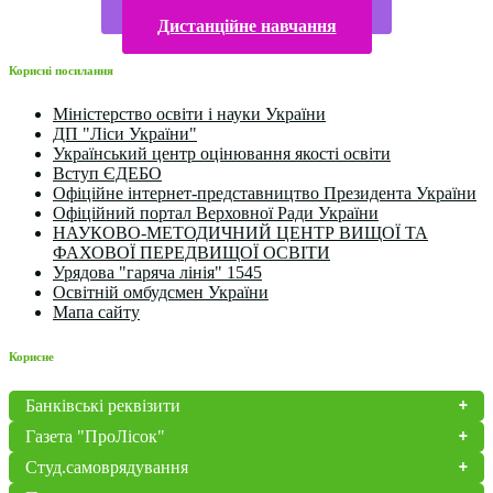
Конкурси та олімпіади 2024
Дистанційне навчання
Корисні посилання
Міністерство освіти і науки України
ДП "Ліси України"
Український центр оцінювання якості освіти
Вступ ЄДЕБО
Офіційне інтернет-представництво Президента України
Офіційний портал Верховної Ради України
НАУКОВО-МЕТОДИЧНИЙ ЦЕНТР ВИЩОЇ ТА
ФАХОВОЇ ПЕРЕДВИЩОЇ ОСВІТИ
Урядова "гаряча лінія" 1545
Освітній омбудсмен України
Мапа сайту
Корисне
Банківські реквізити
Газета "ПроЛісок"
Студ.самоврядування