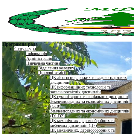
Програмна рада
Структура
Інформація
Адміністрація
Навчальна частина
Відділення коледжу
Циклові комісії
ЦК лісогосподарських та садово-паркових
дисциплін
ЦК інформаційних технологій та
загальноосвітніх дисциплін
ЦК гуманітарних та соціальних дисциплін
Землевпорядних та економічних дисциплін
(G18)
Землевпорядних та економічних дисциплін
(D1,D2)
ЦК механічних, деревообробних та
меблевих дисциплін (H7)
ЦК механічних, деревообробних та