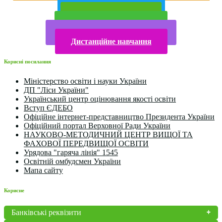
Публічна інформація
Прийом у 2025 році
Електронна бібліотека
Конкурси та олімпіади 2024
Дистанційне навчання
Корисні посилання
Міністерство освіти і науки України
ДП "Ліси України"
Український центр оцінювання якості освіти
Вступ ЄДЕБО
Офіційне інтернет-представництво Президента України
Офіційний портал Верховної Ради України
НАУКОВО-МЕТОДИЧНИЙ ЦЕНТР ВИЩОЇ ТА
ФАХОВОЇ ПЕРЕДВИЩОЇ ОСВІТИ
Урядова "гаряча лінія" 1545
Освітній омбудсмен України
Мапа сайту
Корисне
Банківські реквізити