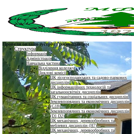
Провели онлайн-зустріч з роботодавцем
Структура
Інформація
Адміністрація
Навчальна частина
Відділення коледжу
Циклові комісії
ЦК лісогосподарських та садово-паркових
дисциплін
ЦК інформаційних технологій та
загальноосвітніх дисциплін
ЦК гуманітарних та соціальних дисциплін
Землевпорядних та економічних дисциплін
(G18)
Землевпорядних та економічних дисциплін
(D1,D2)
ЦК механічних, деревообробних та
меблевих дисциплін (H7)
ЦК механічних, деревообробних та