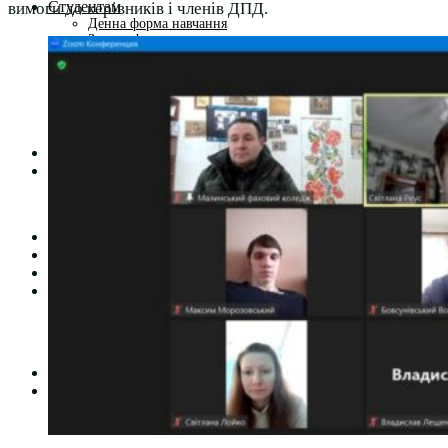
Студентам
вимоги до керівників і членів ДПД.
Денна форма навчання
Заочна форма навчання
Студентська рада
Документація. Карантин
Документація. Воєнний стан
Центр кар’єри та працевлаштування
Центр дуальної освіти
Неформальна та інформальна освіта
Вступникам
Міжнародне співробітництво
Міжнародне співробітництво для викладачів
Міжнародне співробітництво для студентів
Угоди та договори
Вісник
Контакти
Публічність
Кваліфікаційний центр МФК
Нормативно-правова база
Форма заяви здобувача
Перелік професій
Професійні стандарти
Майстри сервісних центрів
Про формальну, неформальну та інформальну освіту