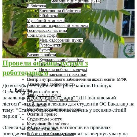
меблевих дисциплін (G14)
Бібліотека
Електронна бібліотека
Бібліотека
Музейний комплекс
Спортивно-оздоровчий комплекс
Господарська частина
Соціальна сфера
Мед. оздоровчий пункт
Гуртожитки
Буфет
Виховна робота
Художня самодіяльність
Провели онлайн-зустріч з
Психологічна служба
Виховна робота в коледжі
роботодавцем
Виробниче навчання і практики
Центр внутрішнього забезпечення якості освіти МФК
Академічна доброчесність
До коледжу 2 грудня 2022 року завітав Поліщук
Кафедра
Олександр Миколайович,
Завідувач кафедри
начальник лісопожежної станції “ДП Іванківський
Науково-педагогічний склад
лісгосп”, який провів лекцію для студентів ОС Бакалавр на
Вступнику
Науково-дослідницька робота
тему: “Стан та безпека лісонасаджень у весняно-літній
Освітній процес
період”.
Студентське життя
Комунікаційні зв’язки
Олександр Миколайович наголосив на правилах
База випускників
поводження в лісових насадженнях та звернув увагу на
Робота зі стейкхолдерами