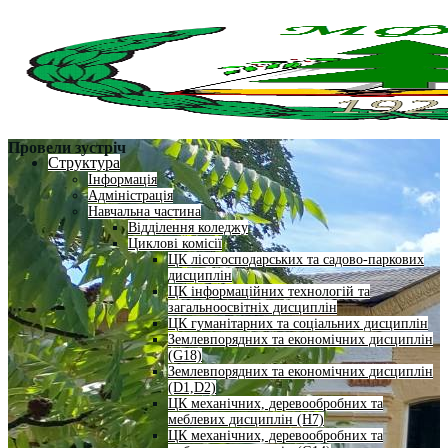
Провели зустріч
Структура
Інформація
Адміністрація
Навчальна частина
Відділення коледжу
Циклові комісії
ЦК лісогосподарських та садово-паркових
дисциплін
ЦК інформаційних технологій та
загальноосвітніх дисциплін
ЦК гуманітарних та соціальних дисциплін
Землевпорядних та економічних дисциплін
(G18)
Землевпорядних та економічних дисциплін
(D1,D2)
ЦК механічних, деревообробних та
меблевих дисциплін (H7)
ЦК механічних, деревообробних та