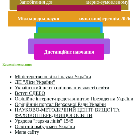
Запобігання домашньому та гендерно-зумовленому
насильству
Безпека життєдіяльності і охорона праці
Міжнародна науково-практична конференція 2026
року
Публічна інформація
Прийом у 2025 році
Електронна бібліотека
Конкурси та олімпіади 2024
Дистанційне навчання
Корисні посилання
Міністерство освіти і науки України
ДП "Ліси України"
Український центр оцінювання якості освіти
Вступ ЄДЕБО
Офіційне інтернет-представництво Президента України
Офіційний портал Верховної Ради України
НАУКОВО-МЕТОДИЧНИЙ ЦЕНТР ВИЩОЇ ТА
ФАХОВОЇ ПЕРЕДВИЩОЇ ОСВІТИ
Урядова "гаряча лінія" 1545
Освітній омбудсмен України
Мапа сайту