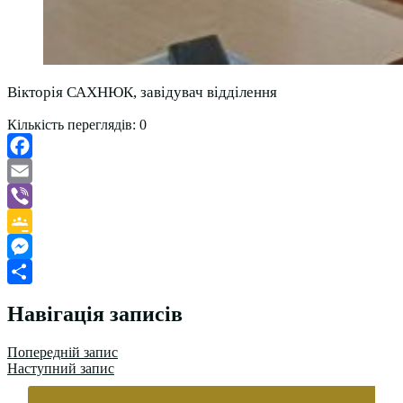
Вікторія САХНЮК, завідувач відділення
Кількість переглядів:
0
Facebook
Email
Viber
Google
Classroom
Messenger
Поділитися
Навігація записів
Попередній запис
Наступний запис