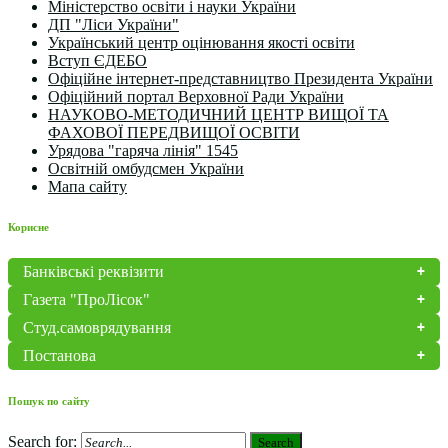
Міністерство освіти і науки України
ДП "Ліси України"
Український центр оцінювання якості освіти
Вступ ЄДЕБО
Офіційне інтернет-представництво Президента України
Офіційний портал Верховної Ради України
НАУКОВО-МЕТОДИЧНИЙ ЦЕНТР ВИЩОЇ ТА
ФАХОВОЇ ПЕРЕДВИЩОЇ ОСВІТИ
Урядова "гаряча лінія" 1545
Освітній омбудсмен України
Мапа сайту
Корисне
Банківські реквізити
Газета "ПроЛісок"
Студ.самоврядування
Постанова
Пошук по сайту
Search for:
Search