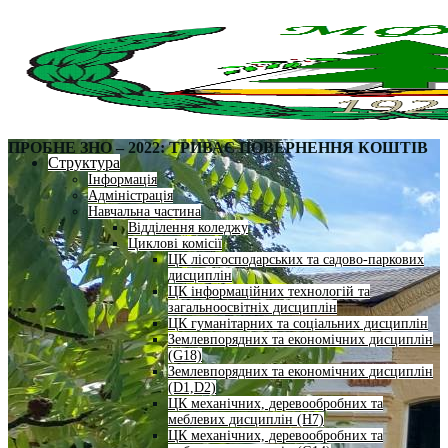
ПРОБНЕ ЗНО – 2022: ТРИВАЄ ПОВЕРНЕННЯ КОШТІВ
Структура
Інформація
Адміністрація
Навчальна частина
Відділення коледжу
Циклові комісії
ЦК лісогосподарських та садово-паркових
дисциплін
ЦК інформаційних технологій та
загальноосвітніх дисциплін
ЦК гуманітарних та соціальних дисциплін
Землевпорядних та економічних дисциплін
(G18)
Землевпорядних та економічних дисциплін
(D1,D2)
ЦК механічних, деревообробних та
меблевих дисциплін (H7)
ЦК механічних, деревообробних та