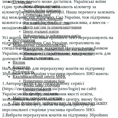
знищує все, до чого може дістатися. Українські воїни
Студентам
Денна форма навчання
гідно тримають оборону, звільняють кілометр за
Заочна форма навчання
кілометром окуповані території. Наша перемога залежить
Студентська рада
від можливостей Збройних Сил України, тож підтримка
Документація. Карантин
кожного з нас у цій боротьбі — надважлива, а внесок –
Документація. Воєнний стан
Центр кар’єри та працевлаштування
неоціненний.
Центр дуальної освіти
Неформальна та інформальна освіта
Усі кошти, які учасники пробного ЗНО перераховують на
Вступникам
підтримку Збройних Сил України, потрапляють на
Міжнародне співробітництво
спеціальний рахунок, відкритий Національним банком
Міжнародне співробітництво для викладачів
України, відповідно їх гарантовано використовують для
Міжнародне співробітництво для студентів
Угоди та договори
допомоги нашим захисникам.
Вісник
Контакти
Нагадуємо, що для перерахунку коштів на підтримку
Публічність
Збройних Сил України учасники пробного ЗНО мають:
Кваліфікаційний центр МФК
Нормативно-правова база
1.Авторизуватися на спеціальному сервісі
Форма заяви здобувача
(https://zno.testportal.com.ua/pzno/login) на сайті
Перелік професій
Українського центру оцінювання якості освіти,
Професійні стандарти
Майстри сервісних центрів
зазначивши назву регіонального центру, якому було
Про формальну, неформальну та інформальну освіту
сплачено за послугу, логін та пароль доступу до
персональної сторінки учасника пробного ЗНО.
2.Вибрати перерахунок коштів на підтримку Збройних