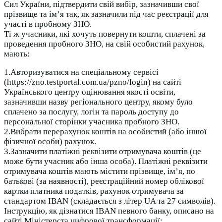
Сил України, підтвердити свій вибір, зазначивши свої
прізвище та ім’я так, як зазначили під час реєстрації для
участі в пробному ЗНО.
Ті ж учасники, які хочуть повернути кошти, сплачені за
проведення пробного ЗНО, на свій особистий рахунок,
мають:
1.Авторизуватися на спеціальному сервісі
(https://zno.testportal.com.ua/pzno/login) на сайті
Українського центру оцінювання якості освіти,
зазначивши назву регіонального центру, якому було
сплачено за послугу, логін та пароль доступу до
персональної сторінки учасника пробного ЗНО.
2.Вибрати перерахунок коштів на особистий (або іншої
фізичної особи) рахунок.
3.Зазначити платіжні реквізити отримувача коштів (це
може бути учасник або інша особа). Платіжні реквізити
отримувача коштів мають містити прізвище, ім’я, по
батькові (за наявності), реєстраційний номер облікової
картки платника податків, рахунок отримувача за
стандартом IBAN (складається з літер UA та 27 символів).
Інструкцію, як дізнатися IBAN певного банку, описано на
сайті Міністерста цифрової трансформації: