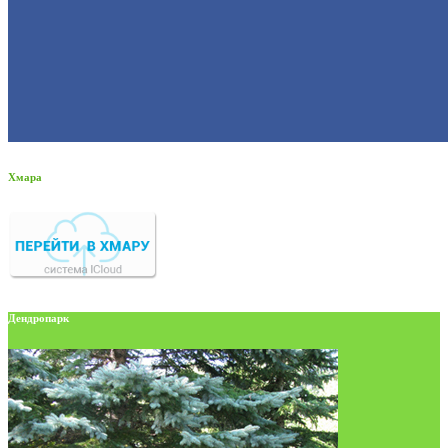
Хмара
Дендропарк