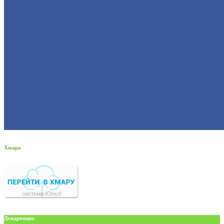
Хмара
Дендропарк