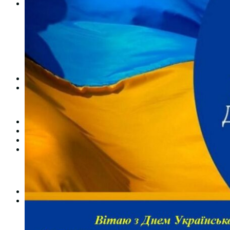
Студентам
Денна форма навчання
Заочна форма навчання
Студентська рада
Документація. Карантин
Документація. Воєнний стан
Центр кар’єри та працевлаштування
Центр дуальної освіти
Неформальна та інформальна освіта
Вступникам
Міжнародне співробітництво
Міжнародне співробітництво для викладачів
Міжнародне співробітництво для студентів
Угоди та договори
Вісник
Контакти
Публічність
Кваліфікаційний центр МФК
Нормативно-правова база
Форма заяви здобувача
Перелік професій
Професійні стандарти
Майстри сервісних центрів
Про формальну, неформальну та інформальну освіту