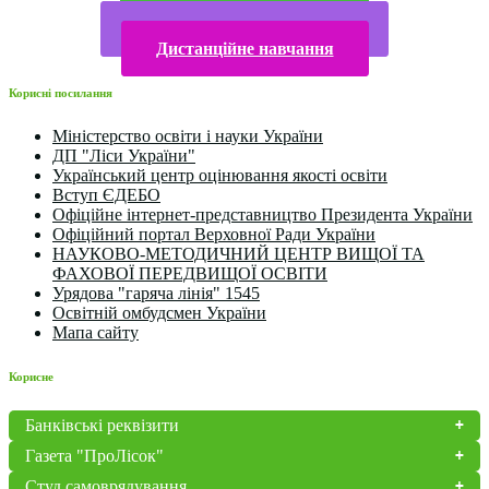
Електронна бібліотека
Конкурси та олімпіади 2024
Дистанційне навчання
Корисні посилання
Міністерство освіти і науки України
ДП "Ліси України"
Український центр оцінювання якості освіти
Вступ ЄДЕБО
Офіційне інтернет-представництво Президента України
Офіційний портал Верховної Ради України
НАУКОВО-МЕТОДИЧНИЙ ЦЕНТР ВИЩОЇ ТА
ФАХОВОЇ ПЕРЕДВИЩОЇ ОСВІТИ
Урядова "гаряча лінія" 1545
Освітній омбудсмен України
Мапа сайту
Корисне
Банківські реквізити
Газета "ПроЛісок"
Студ.самоврядування