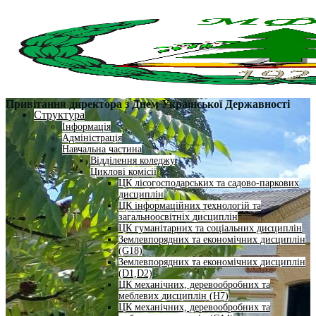
Привітання директора з Днем Української Державності
Структура
Інформація
Адміністрація
Навчальна частина
Відділення коледжу
Циклові комісії
ЦК лісогосподарських та садово-паркових
дисциплін
ЦК інформаційних технологій та
загальноосвітніх дисциплін
ЦК гуманітарних та соціальних дисциплін
Землевпорядних та економічних дисциплін
(G18)
Землевпорядних та економічних дисциплін
(D1,D2)
ЦК механічних, деревообробних та
меблевих дисциплін (H7)
ЦК механічних, деревообробних та