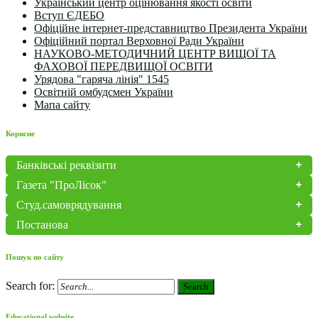
Український центр оцінювання якості освіти
Вступ ЄДЕБО
Офіційне інтернет-представництво Президента України
Офіційний портал Верховної Ради України
НАУКОВО-МЕТОДИЧНИЙ ЦЕНТР ВИЩОЇ ТА
ФАХОВОЇ ПЕРЕДВИЩОЇ ОСВІТИ
Урядова "гаряча лінія" 1545
Освітній омбудсмен України
Мапа сайту
Корисне
Банківські реквізити
Газета "ПроЛісок"
Студ.самоврядування
Постанова
Пошук по сайту
Search for:
Search
Educational website