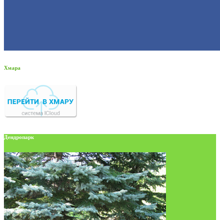
Хмара
Дендропарк