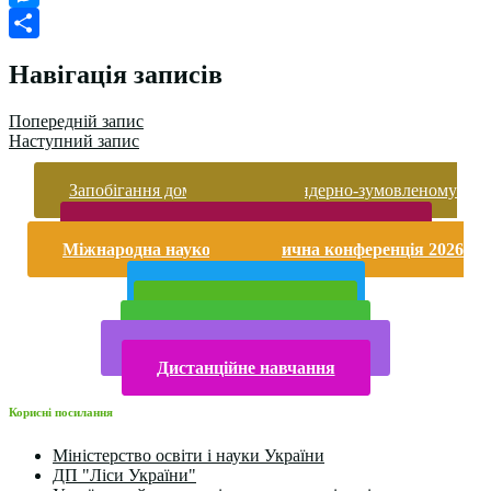
Classroom
Messenger
Поділитися
Навігація записів
Попередній запис
Наступний запис
Запобігання домашньому та гендерно-зумовленому
насильству
Безпека життєдіяльності і охорона праці
Міжнародна науково-практична конференція 2026
року
Публічна інформація
Прийом у 2025 році
Електронна бібліотека
Конкурси та олімпіади 2024
Дистанційне навчання
Корисні посилання
Міністерство освіти і науки України
ДП "Ліси України"