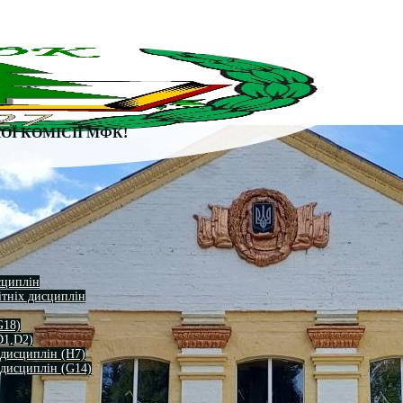
Ї КОМІСІЇ МФК!
сциплін
ітніх дисциплін
G18)
D1,D2)
 дисциплін (H7)
 дисциплін (G14)