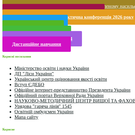
Запобігання домашньому та гендерно-зумовленому насиль
Безпека життєдіяльності і охорона праці
Міжнародна науково-практична конференція 2026 року
Публічна інформація
Прийом у 2025 році
Електронна бібліотека
Конкурси та олімпіади 2024
Дистанційне навчання
Корисні посилання
Міністерство освіти і науки України
ДП "Ліси України"
Український центр оцінювання якості освіти
Вступ ЄДЕБО
Офіційне інтернет-представництво Президента України
Офіційний портал Верховної Ради України
НАУКОВО-МЕТОДИЧНИЙ ЦЕНТР ВИЩОЇ ТА ФАХОВ
Урядова "гаряча лінія" 1545
Освітній омбудсмен України
Мапа сайту
Корисне