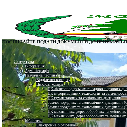
ПОСПІШАЙТЕ ПОДАТИ ДОКУМЕНТИ ДО ПРИЙМАЛЬНО
Структура
Інформація
Адміністрація
Навчальна частина
Відділення коледжу
Циклові комісії
ЦК лісогосподарських та садово-паркових ди
ЦК інформаційних технологій та загальноосв
ЦК гуманітарних та соціальних дисциплін
Землевпорядних та економічних дисциплін (
Землевпорядних та економічних дисциплін (
ЦК механічних, деревообробних та меблевих
ЦК механічних, деревообробних та меблевих
Бібліотека
Електронна бібліотека