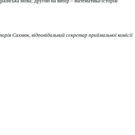
раїнська мова; другий на вибір – математика/історія/
торія Сахнюк, відповідальний секретар приймальної комісії