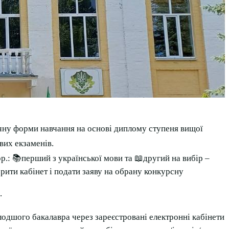
аочну форми навчання на основі диплому ступеня вищої
ових екзаменів.
.: 📚перший з української мови та 📖другий на вибір –
рити кабінет і подати заяву на обрану конкурсну
.
лодшого бакалавра через зареєстровані електронні кабінети