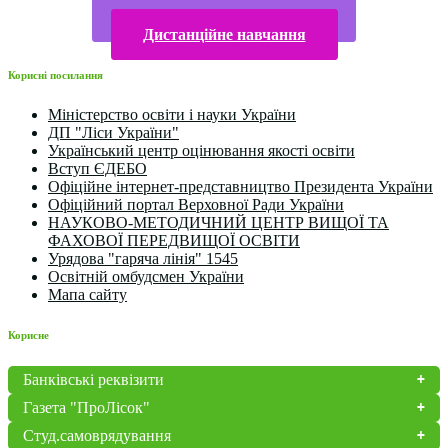
Конкурси та олімпіади 2024
Дистанційне навчання
Корисні посилання
Міністерство освіти і науки України
ДП "Ліси України"
Український центр оцінювання якості освіти
Вступ ЄДЕБО
Офіційне інтернет-представництво Президента України
Офіційний портал Верховної Ради України
НАУКОВО-МЕТОДИЧНИЙ ЦЕНТР ВИЩОЇ ТА
ФАХОВОЇ ПЕРЕДВИЩОЇ ОСВІТИ
Урядова "гаряча лінія" 1545
Освітній омбудсмен України
Мапа сайту
Корисне
Банківські реквізити
Газета "ПроЛісок"
Студ.самоврядування