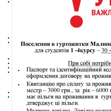
Студентам
Денна форма навчання
Заочна форма навчання
Студентська рада
Документація. Карантин
Документація. Воєнний стан
Центр кар’єри та працевлаштування
Центр дуальної освіти
Неформальна та інформальна освіта
Вступникам
Міжнародне співробітництво
Міжнародне співробітництво для викладачів
Міжнародне співробітництво для студентів
Угоди та договори
Вісник
Контакти
Публічність
Кваліфікаційний центр МФК
Нормативно-правова база
Форма заяви здобувача
Перелік професій
Професійні стандарти
Майстри сервісних центрів
Про формальну, неформальну та інформальну освіту