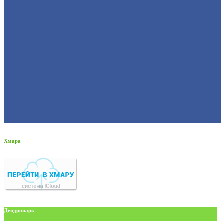
Хмара
Дендропарк