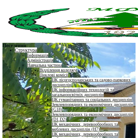
Поселення
Структура
Інформація
Адміністрація
Навчальна частина
Відділення коледжу
Циклові комісії
ЦК лісогосподарських та садово-паркових
дисциплін
ЦК інформаційних технологій та
загальноосвітніх дисциплін
ЦК гуманітарних та соціальних дисциплін
Землевпорядних та економічних дисциплін
(G18)
Землевпорядних та економічних дисциплін
(D1,D2)
ЦК механічних, деревообробних та
меблевих дисциплін (H7)
ЦК механічних, деревообробних та