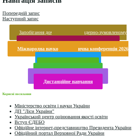
Навігація записів
Попередній запис
Наступний запис
Запобігання домашньому та гендерно-зумовленому
насильству
Безпека життєдіяльності і охорона праці
Міжнародна науково-практична конференція 2026
року
Публічна інформація
Прийом у 2025 році
Електронна бібліотека
Конкурси та олімпіади 2024
Дистанційне навчання
Корисні посилання
Міністерство освіти і науки України
ДП "Ліси України"
Український центр оцінювання якості освіти
Вступ ЄДЕБО
Офіційне інтернет-представництво Президента України
Офіційний портал Верховної Ради України