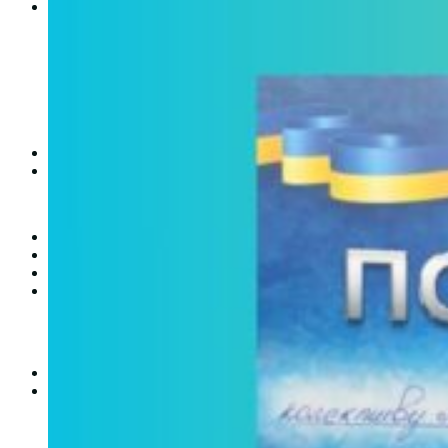
Студентам
Денна форма навчання
Заочна форма навчання
Студентська рада
Документація. Карантин
Документація. Воєнний стан
Центр кар’єри та працевлаштування
Центр дуальної освіти
Неформальна та інформальна освіта
Вступникам
Міжнародне співробітництво
Міжнародне співробітництво для викладачів
Міжнародне співробітництво для студентів
Угоди та договори
Вісник
Контакти
Публічність
Кваліфікаційний центр МФК
Нормативно-правова база
Форма заяви здобувача
Перелік професій
Професійні стандарти
Майстри сервісних центрів
Про формальну, неформальну та інформальну освіту