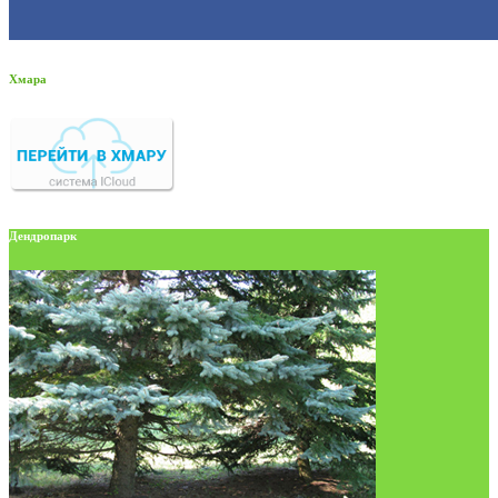
Хмара
Дендропарк