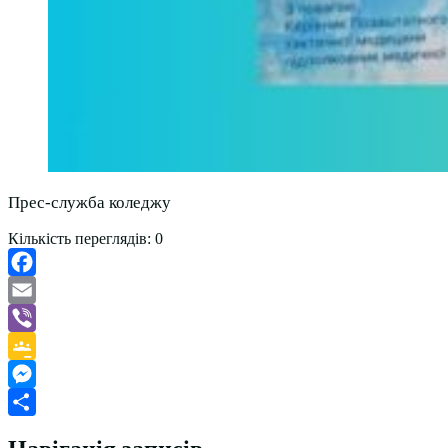
Прес-служба коледжу
Кількість переглядів:
0
Facebook
Email
Viber
Google
Classroom
Messenger
Поділитися