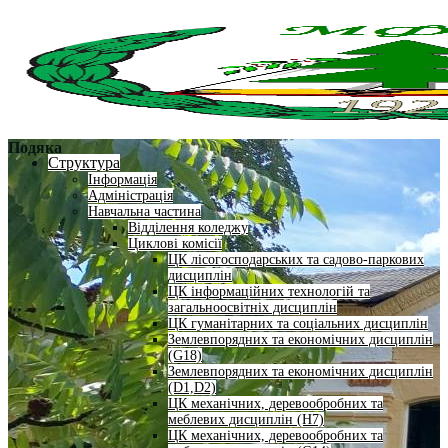
Подяка
Структура
Інформація
Адміністрація
Навчальна частина
Відділення коледжу
Циклові комісії
ЦК лісогосподарських та садово-паркових
дисциплін
ЦК інформаційних технологій та
загальноосвітніх дисциплін
ЦК гуманітарних та соціальних дисциплін
Землевпорядних та економічних дисциплін
(G18)
Землевпорядних та економічних дисциплін
(D1,D2)
ЦК механічних, деревообробних та
меблевих дисциплін (H7)
ЦК механічних, деревообробних та