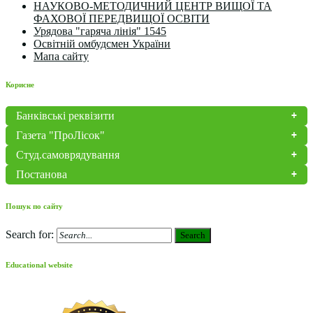
НАУКОВО-МЕТОДИЧНИЙ ЦЕНТР ВИЩОЇ ТА
ФАХОВОЇ ПЕРЕДВИЩОЇ ОСВІТИ
Урядова "гаряча лінія" 1545
Освітній омбудсмен України
Мапа сайту
Корисне
Банківські реквізити
Газета "ПроЛісок"
Студ.самоврядування
Постанова
Пошук по сайту
Search for:
Search
Educational website