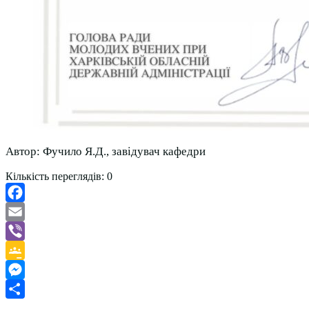
Автор: Фучило Я.Д., завідувач кафедри
Кількість переглядів:
0
Facebook
Email
Viber
Google
Classroom
Messenger
Поділитися