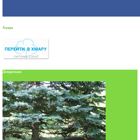
Хмара
Дендропарк