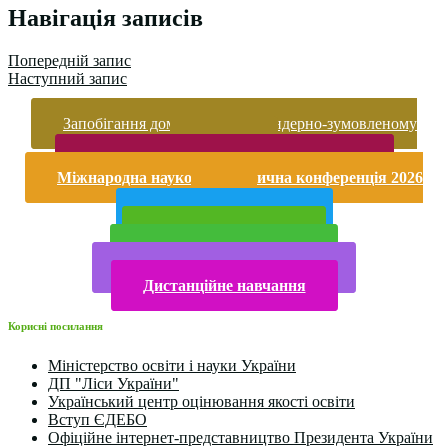
Навігація записів
Попередній запис
Наступний запис
Запобігання домашньому та гендерно-зумовленому
насильству
Безпека життєдіяльності і охорона праці
Міжнародна науково-практична конференція 2026
року
Публічна інформація
Прийом у 2025 році
Електронна бібліотека
Конкурси та олімпіади 2024
Дистанційне навчання
Корисні посилання
Міністерство освіти і науки України
ДП "Ліси України"
Український центр оцінювання якості освіти
Вступ ЄДЕБО
Офіційне інтернет-представництво Президента України