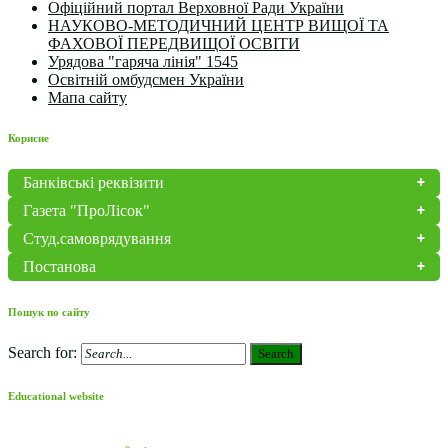
Офіційний портал Верховної Ради України
НАУКОВО-МЕТОДИЧНИЙ ЦЕНТР ВИЩОЇ ТА
ФАХОВОЇ ПЕРЕДВИЩОЇ ОСВІТИ
Урядова "гаряча лінія" 1545
Освітній омбудсмен України
Мапа сайту
Корисне
Банківські реквізити
Газета "ПроЛісок"
Студ.самоврядування
Постанова
Пошук по сайту
Search for:
Search
Educational website