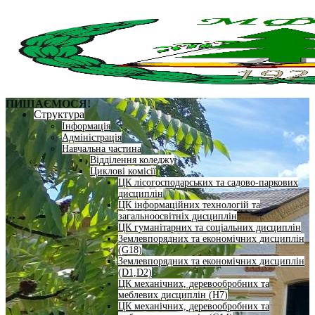
ПИШАЄМОСЯ!
Структура
Інформація
Адміністрація
Навчальна частина
Відділення коледжу
Циклові комісії
ЦК лісогосподарських та садово-паркових
дисциплін
ЦК інформаційних технологій та
загальноосвітніх дисциплін
ЦК гуманітарних та соціальних дисциплін
Землевпорядних та економічних дисциплін
(G18)
Землевпорядних та економічних дисциплін
(D1,D2)
ЦК механічних, деревообробних та
меблевих дисциплін (H7)
ЦК механічних, деревообробних та