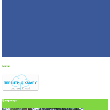
Хмара
Дендропарк