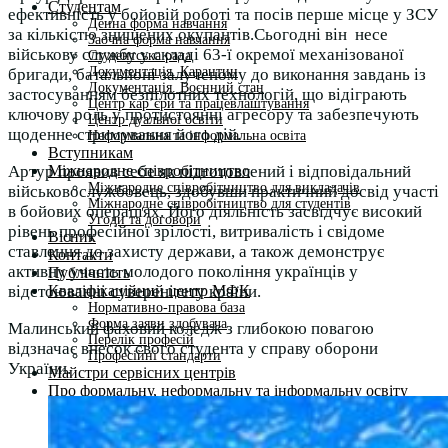
Студентам
ефективність у бойовій роботі та посів перше місце у ЗСУ
Денна форма навчання
за кількістю знищених окупантів.Сьогодні він несе
Заочна форма навчання
військову службу у складі 63-ї окремої механізованої
Студентська рада
Документація. Карантин
бригади, батальйоні залученому до виконання завдань із
Документація. Воєнний стан
застосуванням безпілотних технологій, що відіграють
Центр кар’єри та працевлаштування
ключову роль у протистоянні агресору та забезпечують
Центр дуальної освіти
щоденне стримування його дій.
Неформальна та інформальна освіта
Вступникам
Міжнародне співробітництво
Артур проявив себе як підготовлений і відповідальний
Міжнародне співробітництво для викладачів
військовослужбовець, здобувши практичний досвід участі
Міжнародне співробітництво для студентів
в бойових операціях. Його діяльність засвідчує високий
Угоди та договори
рівень професійної зрілості, витривалість і свідоме
Вісник
ставлення до захисту держави, а також демонструє
Контакти
активну участь молодого покоління українців у
Публічність
Кваліфікаційний центр МФК
відстоюванні суверенітету країни.
Нормативно-правова база
Форма заяви здобувача
Малинський фаховий коледж з глибокою повагою
Перелік професій
відзначає внесок свого студента у справу оборони
Професійні стандарти
України.
Майстри сервісних центрів
Про формальну, неформальну та інформальну освіту