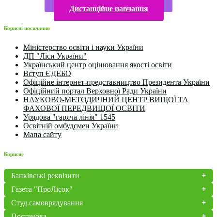
Дистанційне навчання
Корисні посилання
Міністерство освіти і науки України
ДП "Ліси України"
Український центр оцінювання якості освіти
Вступ ЄДЕБО
Офіційне інтернет-представництво Президента України
Офіційний портал Верховної Ради України
НАУКОВО-МЕТОДИЧНИЙ ЦЕНТР ВИЩОЇ ТА
ФАХОВОЇ ПЕРЕДВИЩОЇ ОСВІТИ
Урядова "гаряча лінія" 1545
Освітній омбудсмен України
Мапа сайту
Корисне
Банківські реквізити
Газета "ПроЛісок"
Студ.самоврядування
Постанова