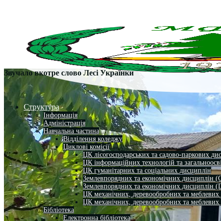
Звучало вкотре слово Лесі Українки
Структура
Інформація
Адміністрація
Навчальна частина
Відділення коледжу
Циклові комісії
ЦК лісогосподарських та садово-паркових ди
ЦК інформаційних технологій та загальноосв
ЦК гуманітарних та соціальних дисциплін
Землевпорядних та економічних дисциплін (
Землевпорядних та економічних дисциплін (
ЦК механічних, деревообробних та меблевих
ЦК механічних, деревообробних та меблевих
Бібліотека
Електронна бібліотека