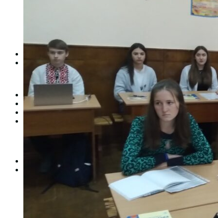
Студентська рада
Документація. Карантин
Документація. Воєнний стан
Центр кар’єри та працевлаштування
Центр дуальної освіти
Неформальна та інформальна освіта
Вступникам
Міжнародне співробітництво
Міжнародне співробітництво для викладачів
Міжнародне співробітництво для студентів
Угоди та договори
Вісник
Контакти
Публічність
Кваліфікаційний центр МФК
Нормативно-правова база
Форма заяви здобувача
Перелік професій
Професійні стандарти
Майстри сервісних центрів
Про формальну, неформальну та інформальну освіту