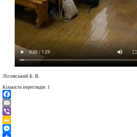
Лісовський Б. В.
Кількість переглядів:
1
Facebook
Email
Viber
Google
Classroom
Messenger