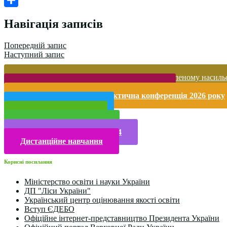
Поділитися
Навігація записів
Попередній запис
Наступний запис
Запобігання домашньому та гендерно-зумовленому насиль
Безпека життєдіяльності і охорона праці
Міжнародна науково-практична конференція 2026 року
Публічна інформація
Прийом у 2025 році
Електронна бібліотека
Конкурси та олімпіади 2024
Дистанційне навчання
Корисні посилання
Міністерство освіти і науки України
ДП "Ліси України"
Український центр оцінювання якості освіти
Вступ ЄДЕБО
Офіційне інтернет-представництво Президента України