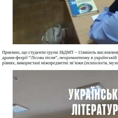
Приємно, що студенти групи ЗБДМТ – 11вміють висловлюват
драми-феєрії “Лісова пісня”, неоромантизму в українській
рівнях, використані міжпредметні зв’язки (психологія, музи