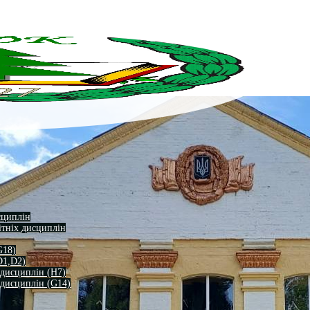
сциплін
ітніх дисциплін
G18)
D1,D2)
 дисциплін (H7)
 дисциплін (G14)