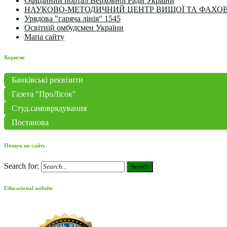
Офіційний портал Верховної Ради України
НАУКОВО-МЕТОДИЧНИЙ ЦЕНТР ВИЩОЇ ТА ФАХОВ
Урядова "гаряча лінія" 1545
Освітній омбудсмен України
Мапа сайту
Корисне
Банківські реквізити
Газета "ПроЛісок"
Студ.самоврядування
Постанова
Пошук по сайту
Search for:
Search
Educational website