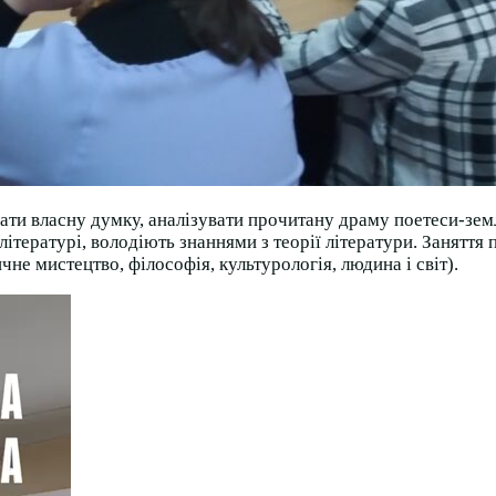
и власну думку, аналізувати прочитану драму поетеси-земля
 літературі, володіють знаннями з теорії літератури. Занят
чне мистецтво, філософія, культурологія, людина і світ).