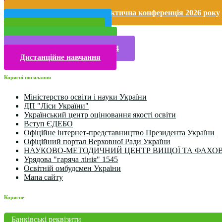
Безпека життєдіяльності і охорона праці
Міжнародна науково-практична конференція 2026 року
Публічна інформація
Прийом у 2025 році
Електронна бібліотека
Конкурси та олімпіади 2024
Дистанційне навчання
Корисні посилання
Міністерство освіти і науки України
ДП "Ліси України"
Український центр оцінювання якості освіти
Вступ ЄДЕБО
Офіційне інтернет-представництво Президента України
Офіційний портал Верховної Ради України
НАУКОВО-МЕТОДИЧНИЙ ЦЕНТР ВИЩОЇ ТА ФАХОВ
Урядова "гаряча лінія" 1545
Освітній омбудсмен України
Мапа сайту
Корисне
Банківські реквізити