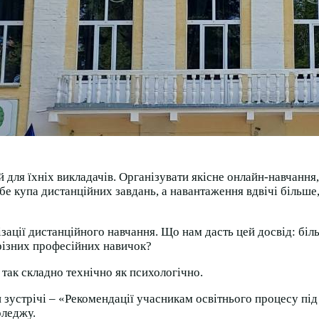
 й для їхніх викладачів. Організувати якісне онлайн-навчанн
бе купа дистанційних завдань, а навантаження вдвічі більше, 
ізації дистанційного навчання. Що нам дасть цей досвід: біл
 різних професійних навичок?
е так складно технічно як психологічно.
зустрічі – «Рекомендації учасникам освітнього процесу під 
оледжу.