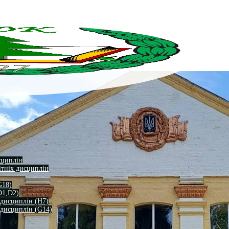
сциплін
ітніх дисциплін
G18)
D1,D2)
 дисциплін (H7)
 дисциплін (G14)