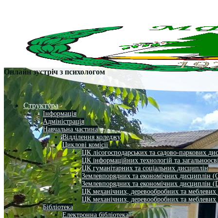
Онлайн зустріч з психологом
Структура
Інформація
Адміністрація
Навчальна частина
Відділення коледжу
Циклові комісії
ЦК лісогосподарських та садово-паркових ди
ЦК інформаційних технологій та загальноосв
ЦК гуманітарних та соціальних дисциплін
Землевпорядних та економічних дисциплін (
Землевпорядних та економічних дисциплін (
ЦК механічних, деревообробних та меблевих
ЦК механічних, деревообробних та меблевих
Бібліотека
Електронна бібліотека