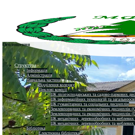
Оголошення
Структура
Інформація
Адміністрація
Навчальна частина
Відділення коледжу
Циклові комісії
ЦК лісогосподарських та садово-паркових ди
ЦК інформаційних технологій та загальноосв
ЦК гуманітарних та соціальних дисциплін
Землевпорядних та економічних дисциплін (
Землевпорядних та економічних дисциплін (
ЦК механічних, деревообробних та меблевих
ЦК механічних, деревообробних та меблевих
Бібліотека
Електронна бібліотека