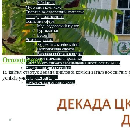
Бібліотека
Музейний комплекс
Спортивно-оздоровчий комплекс
Господарська частина
Соціальна сфера
Мед. оздоровчий пункт
Гуртожитки
Буфет
Виховна робота
Художня самодіяльність
Психологічна служба
Виховна робота в коледжі
Оголошення
Виробниче навчання і практики
Центр внутрішнього забезпечення якості освіти МФК
Академічна доброчесність
15 квітня стартує декада циклової комісії загальноосвітні
Кафедра
успіхів учасникам!!!
Завідувач кафедри
Науково-педагогічний склад
Вступнику
Науково-дослідницька робота
Освітній процес
Студентське життя
Комунікаційні зв’язки
База випускників
Робота зі стейкхолдерами
Студентам
Денна форма навчання
Заочна форма навчання