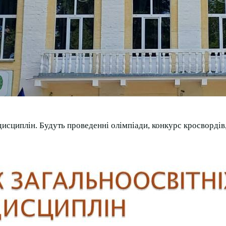
х дисциплін. Будуть проведенні олімпіади, конкурс кросворді