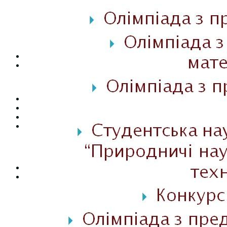
Студентська рада
Документація. Карантин
Документація. Воєнний стан
Центр кар’єри та працевлаштування
Центр дуальної освіти
Неформальна та інформальна освіта
Вступникам
Міжнародне співробітництво
Міжнародне співробітництво для викладачів
Міжнародне співробітництво для студентів
Угоди та договори
Вісник
Контакти
Публічність
Кваліфікаційний центр МФК
Нормативно-правова база
Форма заяви здобувача
Перелік професій
Професійні стандарти
Майстри сервісних центрів
Про формальну, неформальну та інформальну освіту