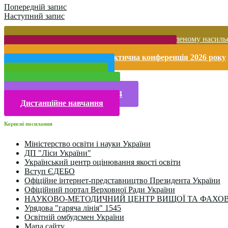
Попередній запис
Наступний запис
Запобігання домашньому та гендерно-зумовленому насиль
Безпека життєдіяльності і охорона праці
Міжнародна науково-практична конференція 2026 року
Публічна інформація
Прийом у 2025 році
Електронна бібліотека
Конкурси та олімпіади 2024
Дистанційне навчання
Корисні посилання
Міністерство освіти і науки України
ДП "Ліси України"
Український центр оцінювання якості освіти
Вступ ЄДЕБО
Офіційне інтернет-представництво Президента України
Офіційний портал Верховної Ради України
НАУКОВО-МЕТОДИЧНИЙ ЦЕНТР ВИЩОЇ ТА ФАХОВ
Урядова "гаряча лінія" 1545
Освітній омбудсмен України
Мапа сайту