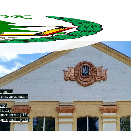
сциплін
ітніх дисциплін
G18)
D1,D2)
 дисциплін (H7)
 дисциплін (G14)