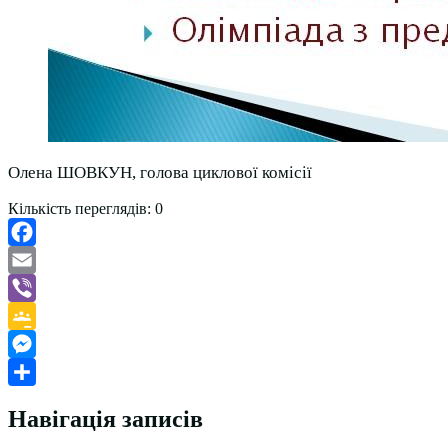
Олена ШОВКУН, голова циклової комісії
Кількість переглядів:
0
Facebook
Email
Viber
Google
Classroom
Messenger
Поділитися
Навігація записів