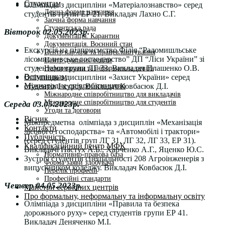
Студентам
Олімпіада з дисципліни «Матеріалознавство» серед
Денна форма навчання
студентів групи ЕР 21. Викладач Лахно С.Г.
Заочна форма навчання
Студентська рада
Вівторок 02.05.2023р.
Документація. Карантин
Документація. Воєнний стан
Екскурсія на підприємство Філія “Радомишльське
Центр кар’єри та працевлаштування
лісомисливське господарство” ДП “Ліси України” зі
Центр дуальної освіти
студентами групи ЛГ 33. Викладач Плашенко О.В.
Неформальна та інформальна освіта
Вступникам
Олімпіада з дисципліни «Захист України» серед
Міжнародне співробітництво
студентів І курсу. Викладач Ковбасюк Д.І.
Міжнародне співробітництво для викладачів
Міжнародне співробітництво для студентів
Середа 03.05.2023р.
Угоди та договори
Вісник
Міжпредметна олімпіада з дисциплін «Механізація
Контакти
лісового господарства» та «Автомобілі і трактори»
Публічність
(серед студентів груп ЛГ 31, ЛГ 32, ЛГ 33, ЕР 31).
Кваліфікаційний центр МФК
Викладачі Пастух А.Б., Харченко А.Г., Яценко Ю.С.
Нормативно-правова база
Зустріч студентів спеціальності 208 Агроінженерія з
Форма заяви здобувача
випускником коледжу. Викладач Ковбасюк Д.І.
Перелік професій
Професійні стандарти
Четвер 04.05.2023р.
Майстри сервісних центрів
Про формальну, неформальну та інформальну освіту
Олімпіада з дисципліни «Правила та безпека
дорожнього руху» серед студентів групи ЕР 41.
Викладач Деняченко М.І.