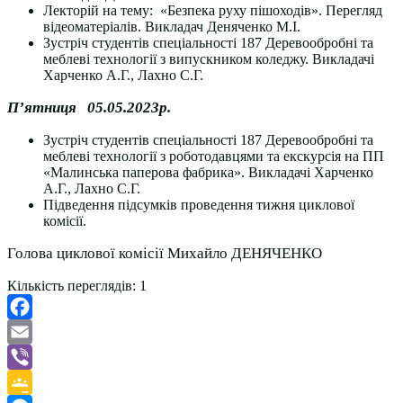
Лекторій на тему: «Безпека руху пішоходів». Перегляд
відеоматеріалів. Викладач Деняченко М.І.
Зустріч студентів спеціальності 187 Деревообробні та
меблеві технології з випускником коледжу. Викладачі
Харченко А.Г., Лахно С.Г.
П’ятниця 05.05.2023р.
Зустріч студентів спеціальності 187 Деревообробні та
меблеві технології з роботодавцями та екскурсія на ПП
«Малинська паперова фабрика». Викладачі Харченко
А.Г., Лахно С.Г.
Підведення підсумків проведення тижня циклової
комісії.
Голова циклової комісії Михайло ДЕНЯЧЕНКО
Кількість переглядів:
1
Facebook
Email
Viber