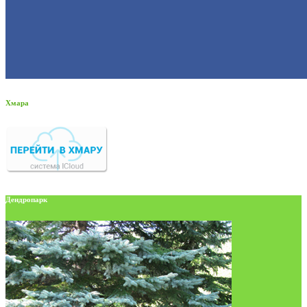
Хмара
Дендропарк