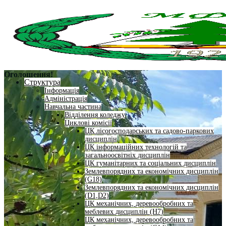
Оголошення!
Структура
Інформація
Адміністрація
Навчальна частина
Відділення коледжу
Циклові комісії
ЦК лісогосподарських та садово-паркових
дисциплін
ЦК інформаційних технологій та
загальноосвітніх дисциплін
ЦК гуманітарних та соціальних дисциплін
Землевпорядних та економічних дисциплін
(G18)
Землевпорядних та економічних дисциплін
(D1,D2)
ЦК механічних, деревообробних та
меблевих дисциплін (H7)
ЦК механічних, деревообробних та