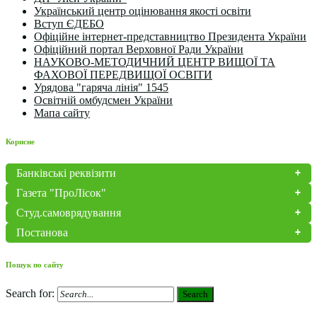
Український центр оцінювання якості освіти
Вступ ЄДЕБО
Офіційне інтернет-представництво Президента України
Офіційний портал Верховної Ради України
НАУКОВО-МЕТОДИЧНИЙ ЦЕНТР ВИЩОЇ ТА
ФАХОВОЇ ПЕРЕДВИЩОЇ ОСВІТИ
Урядова "гаряча лінія" 1545
Освітній омбудсмен України
Мапа сайту
Корисне
Банківські реквізити
Газета "ПроЛісок"
Студ.самоврядування
Постанова
Пошук по сайту
Search for:
Search