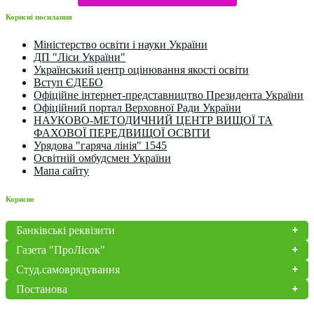
Корисні посилання
Міністерство освіти і науки України
ДП "Ліси України"
Український центр оцінювання якості освіти
Вступ ЄДЕБО
Офіційне інтернет-представництво Президента України
Офіційний портал Верховної Ради України
НАУКОВО-МЕТОДИЧНИЙ ЦЕНТР ВИЩОЇ ТА
ФАХОВОЇ ПЕРЕДВИЩОЇ ОСВІТИ
Урядова "гаряча лінія" 1545
Освітній омбудсмен України
Мапа сайту
Корисне
Банківські реквізити
Газета "ПроЛісок"
Студ.самоврядування
Постанова