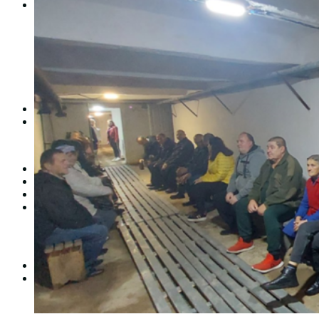
Студентам
Денна форма навчання
Заочна форма навчання
Студентська рада
Документація. Карантин
Документація. Воєнний стан
Центр кар’єри та працевлаштування
Центр дуальної освіти
Неформальна та інформальна освіта
Вступникам
Міжнародне співробітництво
Міжнародне співробітництво для викладачів
Міжнародне співробітництво для студентів
Угоди та договори
Вісник
Контакти
Публічність
Кваліфікаційний центр МФК
Нормативно-правова база
Форма заяви здобувача
Перелік професій
Професійні стандарти
Майстри сервісних центрів
Про формальну, неформальну та інформальну освіту