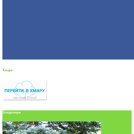
Хмара
Дендропарк