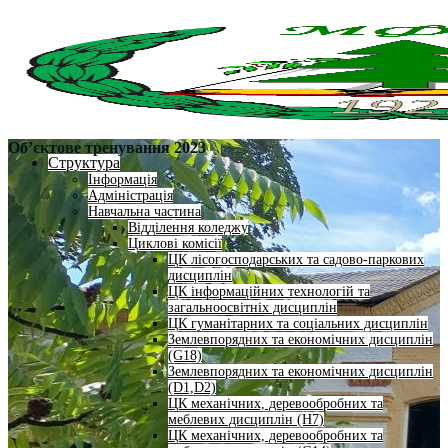
Об’єктове тренування 2023
Структура
Інформація
Адміністрація
Навчальна частина
Відділення коледжу
Циклові комісії
ЦК лісогосподарських та садово-паркових
дисциплін
ЦК інформаційних технологій та
загальноосвітніх дисциплін
ЦК гуманітарних та соціальних дисциплін
Землевпорядних та економічних дисциплін
(G18)
Землевпорядних та економічних дисциплін
(D1,D2)
ЦК механічних, деревообробних та
меблевих дисциплін (H7)
ЦК механічних, деревообробних та