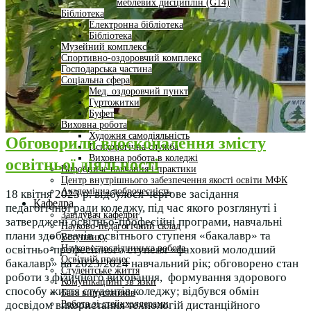
меблевих дисциплін (G14)
Бібліотека
Електронна бібліотека
Бібліотека
Музейний комплекс
Спортивно-оздоровчий комплекс
Господарська частина
Соціальна сфера
Мед. оздоровчий пункт
Гуртожитки
Буфет
Виховна робота
Художня самодіяльність
Обговорили вдосконалення змісту
Психологічна служба
Виховна робота в коледжі
освітньої діяльності
Виробниче навчання і практики
Центр внутрішнього забезпечення якості освіти МФК
Академічна доброчесність
18 квітня 2023 р. відбулося чергове засідання
Кафедра
педагогічної ради коледжу, під час якого розглянуті і
Завідувач кафедри
затверджені освітньо-професійні програми, навчальні
Науково-педагогічний склад
плани здобувачів освітнього ступеня «бакалавр» та
Вступнику
Науково-дослідницька робота
освітньо-професійного ступеня «фаховий молодший
Освітній процес
бакалавр» на 2023/2024 навчальний рік; обговорено стан
Студентське життя
роботи з фізичного виховання, формування здорового
Комунікаційні зв’язки
способу життя студентів коледжу; відбувся обмін
База випускників
Робота зі стейкхолдерами
досвідом використання технологій дистанційного