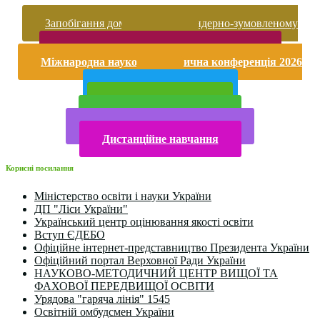
Запобігання домашньому та гендерно-зумовленому
насильству
Безпека життєдіяльності і охорона праці
Міжнародна науково-практична конференція 2026
року
Публічна інформація
Прийом у 2025 році
Електронна бібліотека
Конкурси та олімпіади 2024
Дистанційне навчання
Корисні посилання
Міністерство освіти і науки України
ДП "Ліси України"
Український центр оцінювання якості освіти
Вступ ЄДЕБО
Офіційне інтернет-представництво Президента України
Офіційний портал Верховної Ради України
НАУКОВО-МЕТОДИЧНИЙ ЦЕНТР ВИЩОЇ ТА
ФАХОВОЇ ПЕРЕДВИЩОЇ ОСВІТИ
Урядова "гаряча лінія" 1545
Освітній омбудсмен України