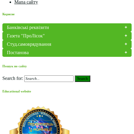
Мапа сайту
Корисне
Банківські реквізити
Газета "ПроЛісок"
Студ.самоврядування
Постанова
Пошук по сайту
Search for:
Search
Educational website