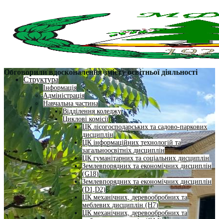
Обговорили вдосконалення змісту освітньої діяльності
Структура
Інформація
Адміністрація
Навчальна частина
Відділення коледжу
Циклові комісії
ЦК лісогосподарських та садово-паркових
дисциплін
ЦК інформаційних технологій та
загальноосвітніх дисциплін
ЦК гуманітарних та соціальних дисциплін
Землевпорядних та економічних дисциплін
(G18)
Землевпорядних та економічних дисциплін
(D1,D2)
ЦК механічних, деревообробних та
меблевих дисциплін (H7)
ЦК механічних, деревообробних та