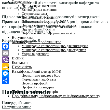
Студентам
навчання в освітній діяльності викладачів кафедри та
Денна форма навчання
циклових комісій.
Заочна форма навчання
Студентська рада
Під час засідання також були розглянуті і затверджені
Документація. Карантин
Правила прийому до коледжу у 2023 році, проаналізовано
Документація. Воєнний стан
Центр кар’єри та працевлаштування
стан профорієнтаційної роботи та намічені шляхи
Центр дуальної освіти
підвищення її ефективності.
Неформальна та інформальна освіта
Вступникам
Кількість переглядів:
0
Міжнародне співробітництво
Міжнародне співробітництво для викладачів
Міжнародне співробітництво для студентів
Facebook
Угоди та договори
Вісник
Email
Контакти
Viber
Публічність
Кваліфікаційний центр МФК
Google
Нормативно-правова база
Форма заяви здобувача
Classroom
Messenger
Перелік професій
Поділитися
Професійні стандарти
Навігація записів
Майстри сервісних центрів
Про формальну, неформальну та інформальну освіту
Попередній запис
Наступний запис