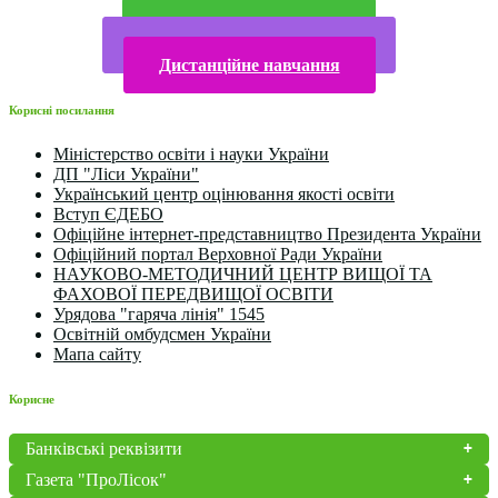
Прийом у 2025 році
Електронна бібліотека
Конкурси та олімпіади 2024
Дистанційне навчання
Корисні посилання
Міністерство освіти і науки України
ДП "Ліси України"
Український центр оцінювання якості освіти
Вступ ЄДЕБО
Офіційне інтернет-представництво Президента України
Офіційний портал Верховної Ради України
НАУКОВО-МЕТОДИЧНИЙ ЦЕНТР ВИЩОЇ ТА
ФАХОВОЇ ПЕРЕДВИЩОЇ ОСВІТИ
Урядова "гаряча лінія" 1545
Освітній омбудсмен України
Мапа сайту
Корисне
Банківські реквізити
Газета "ПроЛісок"