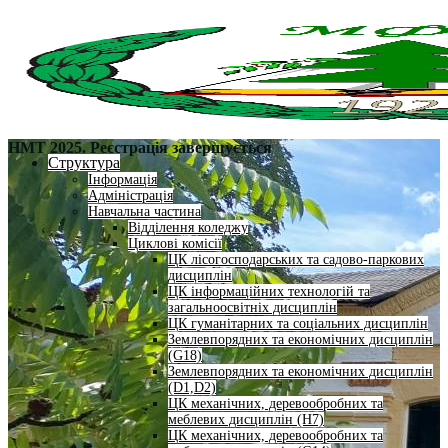
НМТ 2025. Реєстрація завершується
Структура
Інформація
Адміністрація
Навчальна частина
Відділення коледжу
Циклові комісії
ЦК лісогосподарських та садово-паркових
дисциплін
ЦК інформаційних технологій та
загальноосвітніх дисциплін
ЦК гуманітарних та соціальних дисциплін
Землевпорядних та економічних дисциплін
(G18)
Землевпорядних та економічних дисциплін
(D1,D2)
ЦК механічних, деревообробних та
меблевих дисциплін (H7)
ЦК механічних, деревообробних та