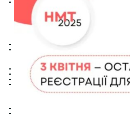
Студентам
Денна форма навчання
Заочна форма навчання
Студентська рада
Документація. Карантин
Документація. Воєнний стан
Центр кар’єри та працевлаштування
Центр дуальної освіти
Неформальна та інформальна освіта
Вступникам
Міжнародне співробітництво
Міжнародне співробітництво для викладачів
Міжнародне співробітництво для студентів
Угоди та договори
Вісник
Контакти
Публічність
Кваліфікаційний центр МФК
Нормативно-правова база
Форма заяви здобувача
Перелік професій
Професійні стандарти
Майстри сервісних центрів
Про формальну, неформальну та інформальну освіту