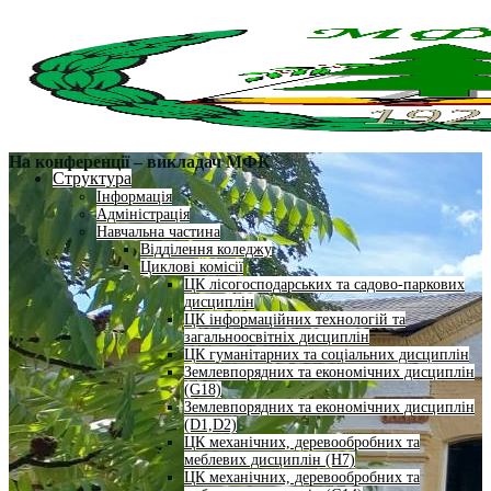
На конференції – викладач МФК
Структура
Інформація
Адміністрація
Навчальна частина
Відділення коледжу
Циклові комісії
ЦК лісогосподарських та садово-паркових
дисциплін
ЦК інформаційних технологій та
загальноосвітніх дисциплін
ЦК гуманітарних та соціальних дисциплін
Землевпорядних та економічних дисциплін
(G18)
Землевпорядних та економічних дисциплін
(D1,D2)
ЦК механічних, деревообробних та
меблевих дисциплін (H7)
ЦК механічних, деревообробних та