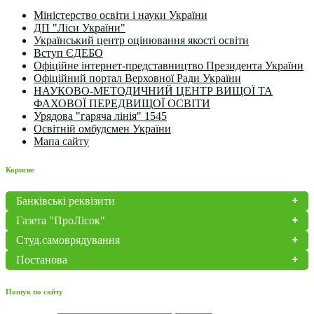
Міністерство освіти і науки України
ДП "Ліси України"
Український центр оцінювання якості освіти
Вступ ЄДЕБО
Офіційне інтернет-представництво Президента України
Офіційний портал Верховної Ради України
НАУКОВО-МЕТОДИЧНИЙ ЦЕНТР ВИЩОЇ ТА
ФАХОВОЇ ПЕРЕДВИЩОЇ ОСВІТИ
Урядова "гаряча лінія" 1545
Освітній омбудсмен України
Мапа сайту
Корисне
Банківські реквізити
Газета "ПроЛісок"
Студ.самоврядування
Постанова
Пошук по сайту