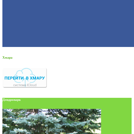
Хмара
Дендропарк