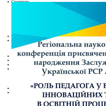
Студентам
Денна форма навчання
Заочна форма навчання
Студентська рада
Документація. Карантин
Документація. Воєнний стан
Центр кар’єри та працевлаштування
Центр дуальної освіти
Неформальна та інформальна освіта
Вступникам
Міжнародне співробітництво
Міжнародне співробітництво для викладачів
Міжнародне співробітництво для студентів
Угоди та договори
Вісник
Контакти
Публічність
Кваліфікаційний центр МФК
Нормативно-правова база
Форма заяви здобувача
Перелік професій
Професійні стандарти
Майстри сервісних центрів
Про формальну, неформальну та інформальну освіту