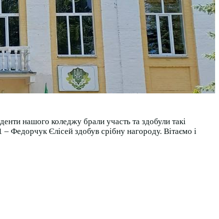
туденти нашого коледжу брали участь та здобули такі
 – Федорчук Єлісей здобув срібну нагороду. Вітаємо і