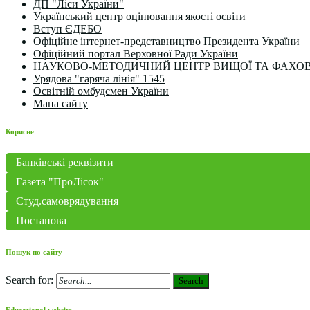
ДП "Ліси України"
Український центр оцінювання якості освіти
Вступ ЄДЕБО
Офіційне інтернет-представництво Президента України
Офіційний портал Верховної Ради України
НАУКОВО-МЕТОДИЧНИЙ ЦЕНТР ВИЩОЇ ТА ФАХОВ
Урядова "гаряча лінія" 1545
Освітній омбудсмен України
Мапа сайту
Корисне
Банківські реквізити
Газета "ПроЛісок"
Студ.самоврядування
Постанова
Пошук по сайту
Search for:
Search
Educational website