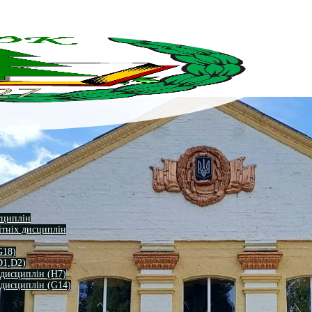
сциплін
ітніх дисциплін
G18)
D1,D2)
 дисциплін (H7)
 дисциплін (G14)