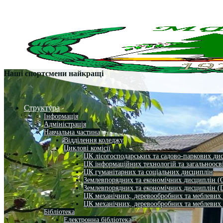
Наші спортсмени найкращі
Структура
Інформація
Адміністрація
Навчальна частина
Відділення коледжу
Циклові комісії
ЦК лісогосподарських та садово-паркових ди
ЦК інформаційних технологій та загальноосв
ЦК гуманітарних та соціальних дисциплін
Землевпорядних та економічних дисциплін (
Землевпорядних та економічних дисциплін (
ЦК механічних, деревообробних та меблевих
ЦК механічних, деревообробних та меблевих
Бібліотека
Електронна бібліотека