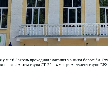
ня у місті Звягель проходили змагання з вільної боротьби. С
жинський Артем група ЛГ 22 – 4 місце. А студент групи ЕР21