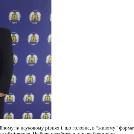
ому та науковому рівнях і, що головне, в “живому” форматі
че обмінялися. Це було незабутньо, цікаво й корисно.