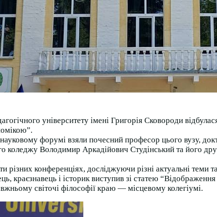
дагогічного університету імені Григорія Сковороди відбула
номікою”.
у науковому форумі взяли почесний професор цього вузу, док
ого коледжу Володимир Аркадійович Студінський та його дру
.
ти різних конференціях, досліджуючи різні актуальні теми т
ь, краєзнавець і історик виступив зі статею “Відображення 
равжньому світочі філософії краю — місцевому колегіумі.