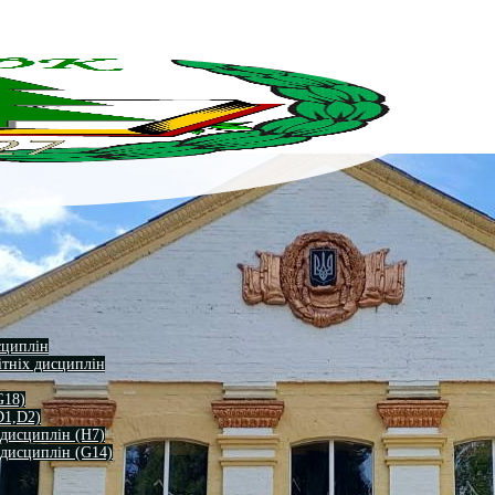
сциплін
ітніх дисциплін
G18)
D1,D2)
 дисциплін (H7)
 дисциплін (G14)