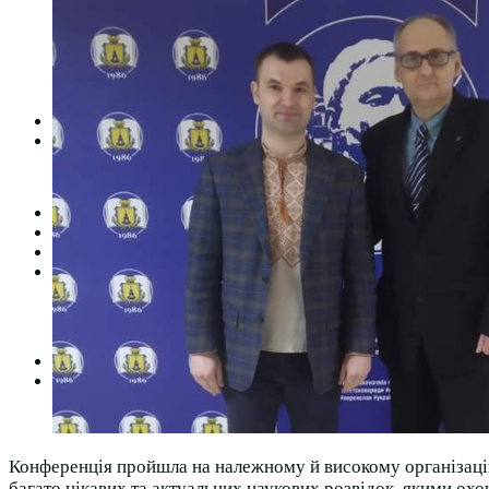
Студентська рада
Документація. Карантин
Документація. Воєнний стан
Центр кар’єри та працевлаштування
Центр дуальної освіти
Неформальна та інформальна освіта
Вступникам
Міжнародне співробітництво
Міжнародне співробітництво для викладачів
Міжнародне співробітництво для студентів
Угоди та договори
Вісник
Контакти
Публічність
Кваліфікаційний центр МФК
Нормативно-правова база
Форма заяви здобувача
Перелік професій
Професійні стандарти
Майстри сервісних центрів
Про формальну, неформальну та інформальну освіту
Конференція пройшла на належному й високому організаційн
багато цікавих та актуальних наукових розвідок, якими охо