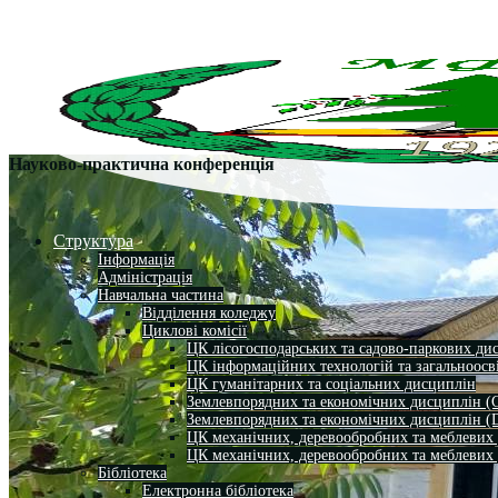
Науково-практична конференція
Структура
Інформація
Адміністрація
Навчальна частина
Відділення коледжу
Циклові комісії
ЦК лісогосподарських та садово-паркових ди
ЦК інформаційних технологій та загальноосв
ЦК гуманітарних та соціальних дисциплін
Землевпорядних та економічних дисциплін (
Землевпорядних та економічних дисциплін (
ЦК механічних, деревообробних та меблевих
ЦК механічних, деревообробних та меблевих
Бібліотека
Електронна бібліотека