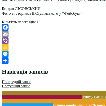
Богдан ЛІСОВСЬКИЙ.
Фото зі сторінки В.Студінського у “Фейсбуці”
Кількість переглядів:
1
Facebook
Email
Viber
Google
Classroom
Messenger
Поділитися
Навігація записів
Попередній запис
Наступний запис
Запобігання домашньому та гендерно-зумовленому насиль
Безпека життєдіяльності і охорона праці
Міжнародна науково-практична конференція 2026 року