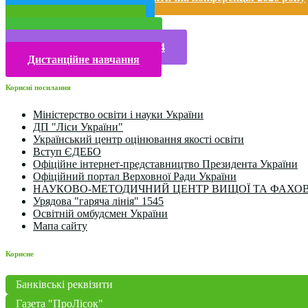
Публічна інформація
Прийом у 2025 році
Електронна бібліотека
Конкурси та олімпіади 2024
Дистанційне навчання
Корисні посилання
Міністерство освіти і науки України
ДП "Ліси України"
Український центр оцінювання якості освіти
Вступ ЄДЕБО
Офіційне інтернет-представництво Президента України
Офіційний портал Верховної Ради України
НАУКОВО-МЕТОДИЧНИЙ ЦЕНТР ВИЩОЇ ТА ФАХОВ
Урядова "гаряча лінія" 1545
Освітній омбудсмен України
Мапа сайту
Корисне
Банківські реквізити
Газета "ПроЛісок"