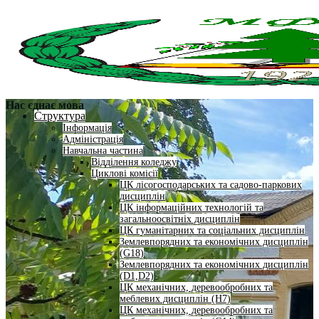
Нас єднає мова
Структура
Інформація
Адміністрація
Навчальна частина
Відділення коледжу
Циклові комісії
ЦК лісогосподарських та садово-паркових
дисциплін
ЦК інформаційних технологій та
загальноосвітніх дисциплін
ЦК гуманітарних та соціальних дисциплін
Землевпорядних та економічних дисциплін
(G18)
Землевпорядних та економічних дисциплін
(D1,D2)
ЦК механічних, деревообробних та
меблевих дисциплін (H7)
ЦК механічних, деревообробних та