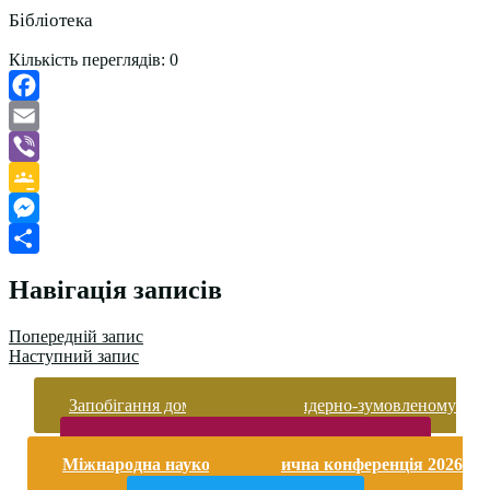
Бібліотека
Кількість переглядів:
0
Facebook
Email
Viber
Google
Classroom
Messenger
Поділитися
Навігація записів
Попередній запис
Наступний запис
Запобігання домашньому та гендерно-зумовленому
насильству
Безпека життєдіяльності і охорона праці
Міжнародна науково-практична конференція 2026
року