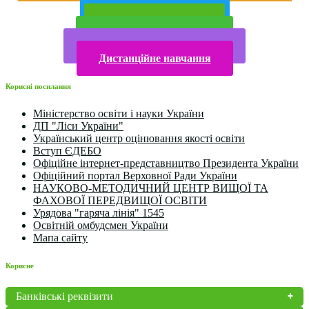
Публічна інформація
Прийом у 2025 році
Електронна бібліотека
Конкурси та олімпіади 2024
Дистанційне навчання
Корисні посилання
Міністерство освіти і науки України
ДП "Ліси України"
Український центр оцінювання якості освіти
Вступ ЄДЕБО
Офіційне інтернет-представництво Президента України
Офіційний портал Верховної Ради України
НАУКОВО-МЕТОДИЧНИЙ ЦЕНТР ВИЩОЇ ТА
ФАХОВОЇ ПЕРЕДВИЩОЇ ОСВІТИ
Урядова "гаряча лінія" 1545
Освітній омбудсмен України
Мапа сайту
Корисне
Банківські реквізити